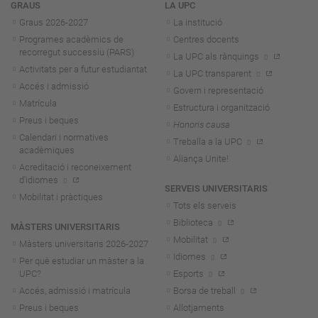
Navegació
GRAUS
LA UPC
Graus 2026-202
7
La institució
Programes acadèmics de
Centres docents
recorregut successiu (PARS)
La UPC als rànquings
Activitats per a futur estudiantat
La UPC transparent
Accés i admissió
Govern i representació
Matrícula
Estructura i organització
Preus i beques
Honoris causa
Calendari i normatives
Treballa a la UPC
acadèmiques
Aliança Unite!
Acreditació i reconeixement
d'idiomes
SERVEIS UNIVERSITARIS
Mobilitat i pràctiques
Tots els serveis
Biblioteca
MÀSTERS UNIVERSITARIS
Mobilitat
Màsters universitaris 2026-202
7
Idiomes
Per què estudiar un màster a la
UPC?
Esports
Accés, admissió i matrícula
Borsa de treball
Preus i beques
Allotjaments