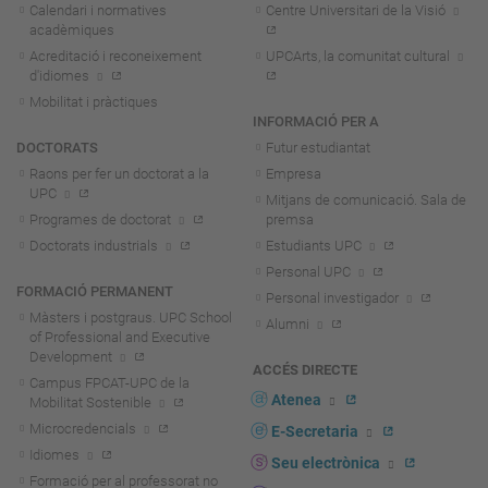
Calendari i normatives
Centre Universitari de la Visió
acadèmiques
Acreditació i reconeixement
UPCArts, la comunitat cultural
d'idiomes
Mobilitat i pràctiques
INFORMACIÓ PER A
DOCTORATS
Futur estudiantat
Raons per fer un doctorat a la
Empresa
UPC
Mitjans de comunicació. Sala de
Programes de doctorat
premsa
Doctorats industrials
Estudiants UPC
Personal UPC
FORMACIÓ PERMANENT
Personal investigador
Màsters i postgraus. UPC School
Alumni
of Professional and Executive
Development
ACCÉS DIRECTE
Campus FPCAT-UPC de la
Atenea
Mobilitat Sostenible
Microcredencials
E-Secretaria
Idiomes
Seu electrònica
Formació per al professorat no