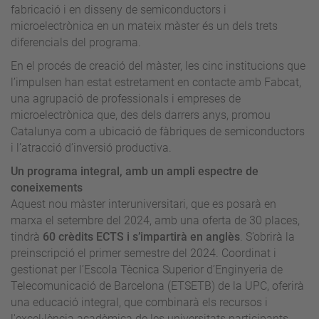
fabricació i en disseny de semiconductors i
microelectrònica en un mateix màster és un dels trets
diferencials del programa.
En el procés de creació del màster, les cinc institucions que
l’impulsen han estat estretament en contacte amb Fabcat,
una agrupació de professionals i empreses de
microelectrònica que, des dels darrers anys, promou
Catalunya com a ubicació de fàbriques de semiconductors
i l’atracció d’inversió productiva.
Un programa integral, amb un ampli espectre de
coneixements
Aquest nou màster interuniversitari, que es posarà en
marxa el setembre del 2024, amb una oferta de 30 places,
tindrà
60 crèdits ECTS
i s’impartirà en anglès
. S’obrirà la
preinscripció el primer semestre del 2024. Coordinat i
gestionat per l’Escola Tècnica Superior d’Enginyeria de
Telecomunicació de Barcelona (ETSETB) de la UPC, oferirà
una educació integral, que combinarà els recursos i
l'excel·lència acadèmica de les universitats participants