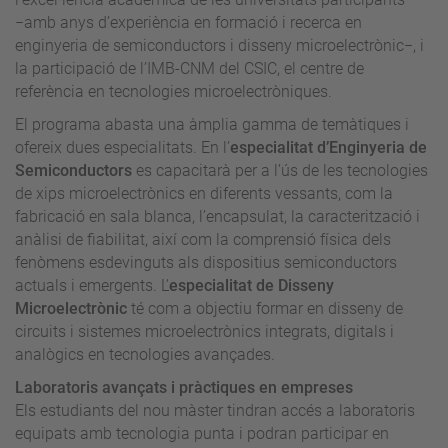
−amb anys d’experiència en formació i recerca en
enginyeria de semiconductors i disseny microelectrònic−, i
la participació de l’IMB-CNM del CSIC, el centre de
referència en tecnologies microelectròniques.
El programa abasta una àmplia gamma de temàtiques i
ofereix dues especialitats. En l’
especialitat d’Enginyeria de
Semiconductors
es capacitarà per a l’ús de les tecnologies
de xips microelectrònics en diferents vessants, com la
fabricació en sala blanca, l’encapsulat, la caracterització i
anàlisi de fiabilitat, així com la comprensió física dels
fenòmens esdevinguts als dispositius semiconductors
actuals i emergents. L’
especialitat de Disseny
Microelectrònic
té com a objectiu formar en disseny de
circuits i sistemes microelectrònics integrats, digitals i
analògics en tecnologies avançades.
Laboratoris avançats i pràctiques en empreses
Els estudiants del nou màster tindran accés a laboratoris
equipats amb tecnologia punta i podran participar en