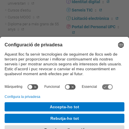
Identitat digital
universitari
Serveis TIC
Cursos d'estiu
Cursos MOOC
Licitació electrònica
Diploma per a més grans de 55
Portal del Personal UPC
anys
Directori PDI i PTGAS
R+D+I
Actualitat R+D+I
Marca corporativa
La recerca a la UPC
UPCshop, marxandatge
La transferència, l'emprenedoria i
Sala de premsa
la innovació a la UPC
Foment i suport a la recerca
Seguretat i salut
Foment i suport a la
Autoprotecció i emergències
transferència, l'emprenedoria i la
innovació
Serveis per a empreses
Serveis Cientificotècnics
© UPC
Universitat Politècnica de Catalunya - BarcelonaTech