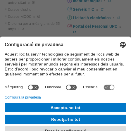
Identitat digital
universitari
Serveis TIC
Cursos d'estiu
Cursos MOOC
Licitació electrònica
Diploma per a més grans de 55
Portal del Personal UPC
anys
Directori PDI i PTGAS
R+D+I
Actualitat R+D+I
Marca corporativa
La recerca a la UPC
UPCshop, marxandatge
La transferència, l'emprenedoria i
Sala de premsa
la innovació a la UPC
Foment i suport a la recerca
Seguretat i salut
Foment i suport a la
Autoprotecció i emergències
transferència, l'emprenedoria i la
innovació
Serveis per a empreses
Serveis Cientificotècnics
© UPC
Universitat Politècnica de Catalunya - BarcelonaTech