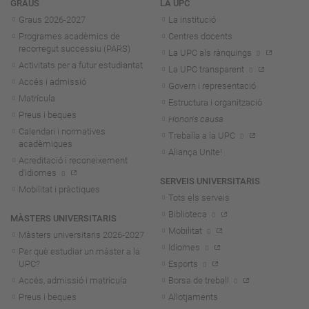
Navegació
GRAUS
LA UPC
Graus 2026-202
7
La institució
Programes acadèmics de
Centres docents
recorregut successiu (PARS)
La UPC als rànquings
Activitats per a futur estudiantat
La UPC transparent
Accés i admissió
Govern i representació
Matrícula
Estructura i organització
Preus i beques
Honoris causa
Calendari i normatives
Treballa a la UPC
acadèmiques
Aliança Unite!
Acreditació i reconeixement
d'idiomes
SERVEIS UNIVERSITARIS
Mobilitat i pràctiques
Tots els serveis
Biblioteca
MÀSTERS UNIVERSITARIS
Mobilitat
Màsters universitaris 2026-202
7
Idiomes
Per què estudiar un màster a la
UPC?
Esports
Accés, admissió i matrícula
Borsa de treball
Preus i beques
Allotjaments