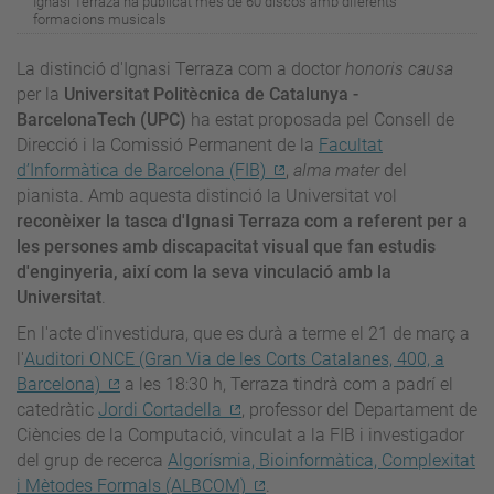
Ignasi Terraza ha publicat més de 60 discos amb diferents
formacions musicals
La distinció d'Ignasi Terraza com a doctor
honoris causa
per la
Universitat Politècnica de Catalunya -
BarcelonaTech (UPC)
ha estat proposada pel Consell de
Direcció i la Comissió Permanent de la
Facultat
d’Informàtica de Barcelona (FIB)
,
alma mater
del
pianista. Amb aquesta distinció la Universitat vol
reconèixer la tasca d'Ignasi Terraza com a referent per a
les persones amb discapacitat visual que fan estudis
d'enginyeria, així com la seva vinculació amb la
Universitat
.
En l'acte d'investidura, que es durà a terme el 21 de març a
l'
Auditori ONCE (Gran Via de les Corts Catalanes, 400, a
Barcelona)
a les 18:30 h, Terraza tindrà com a padrí el
catedràtic
Jordi Cortadella
, professor del Departament de
Ciències de la Computació, vinculat a la FIB i investigador
del grup de recerca
Algorísmia, Bioinformàtica, Complexitat
i Mètodes Formals (ALBCOM)
.