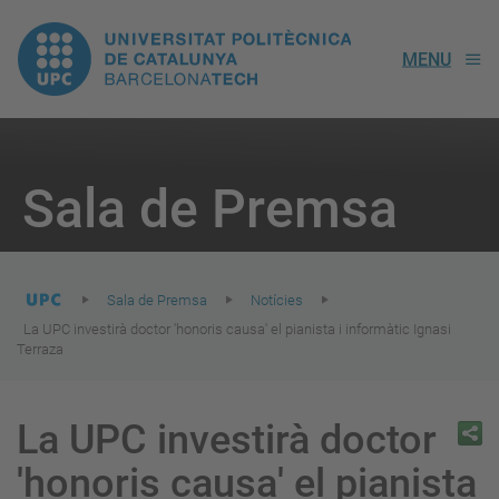
UPC.
MENU
Universitat
Politècnica
You
are
Sala de Premsa
here:
de
Catalunya
Sala de Premsa
Notícies
La UPC investirà doctor 'honoris causa' el pianista i informàtic Ignasi
Terraza
La UPC investirà doctor
'honoris causa' el pianista