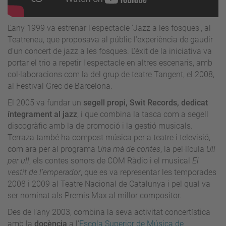
L’any 1999 va estrenar l’espectacle 'Jazz a les fosques', al
Teatreneu, que proposava al públic l’experiència de gaudir
d’un concert de jazz a les fosques. L'èxit de la iniciativa va
portar el trio a repetir l'espectacle en altres escenaris, amb
col·laboracions com la del grup de teatre Tangent, el 2008,
al Festival Grec de Barcelona.
El 2005 va fundar un
segell propi, Swit Records, dedicat
íntegrament al jazz
, i que combina la tasca com a segell
discogràfic amb la de promoció i la gestió musicals.
Terraza també ha compost música per a teatre i televisió,
com ara per al programa
Una mà de contes
, la pel·lícula
Ull
per ull
, els contes sonors de COM Ràdio i el musical
El
vestit de l’emperador
, que es va representar les temporades
2008 i 2009 al Teatre Nacional de Catalunya i pel qual va
ser nominat als Premis Max al millor compositor.
Des de l’any 2003, combina la seva activitat concertística
amb la
docència
a l'
Escola Superior de Música de