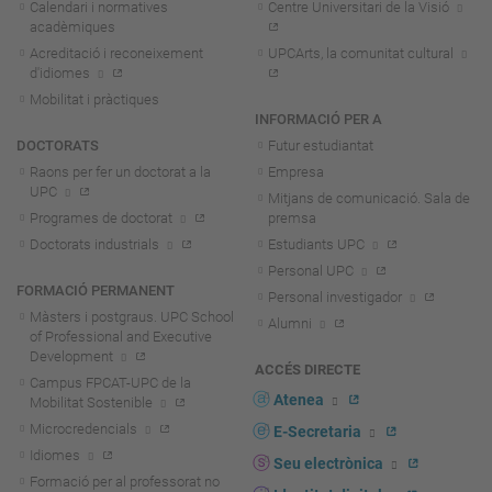
Calendari i normatives
Centre Universitari de la Visió
acadèmiques
Acreditació i reconeixement
UPCArts, la comunitat cultural
d'idiomes
Mobilitat i pràctiques
INFORMACIÓ PER A
DOCTORATS
Futur estudiantat
Raons per fer un doctorat a la
Empresa
UPC
Mitjans de comunicació. Sala de
Programes de doctorat
premsa
Doctorats industrials
Estudiants UPC
Personal UPC
FORMACIÓ PERMANENT
Personal investigador
Màsters i postgraus. UPC School
Alumni
of Professional and Executive
Development
ACCÉS DIRECTE
Campus FPCAT-UPC de la
Atenea
Mobilitat Sostenible
Microcredencials
E-Secretaria
Idiomes
Seu electrònica
Formació per al professorat no