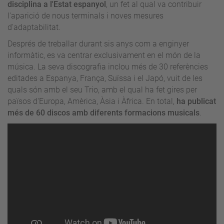
disciplina a l'Estat espanyol
, un fet al qual va contribuir
l'aparició de nous terminals i noves mesures
d'adaptabilitat.
Després de treballar durant sis anys com a enginyer
informàtic, es va centrar exclusivament en el món de la
música. La seva discografia inclou més de 30 referències
editades a Espanya, França, Suïssa i el Japó, vuit de les
quals són amb el seu Trio, amb el qual ha fet gires per
països d'Europa, Amèrica, Àsia i Àfrica. En total,
ha publicat
més de 60 discos amb diferents formacions musicals
.