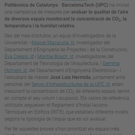
Politècnica de Catalunya · BarcelonaTech (UPC)
ha iniciat
una campanya de mesures per
avaluar la qualitat de l'aire
de diversos espais monitorant la concentració de CO
, la
2
temperatura i la humitat relativa
.
Des del mes d’octubre, un equip d’investigadors de la
Universitat –
Marcel Macarulla
, investigador del
Departament d'Enginyeria de Projectes i de la Construcció;
Eva Crespo
i
Montse Bosch
, investigadores del
Departament de Tecnologia de l'Arquitectura, i
Gemma
Hornero
, del Departament d'Enginyeria Electrònica– i
l’estudiant de màster
José Luis Hermida
, juntament amb
personal del
Servei d’Infraestructures de la UPC
, estan
mesurant la concentració de CO
de diferents espais, tenint
2
en compte el seu volum i ocupació. Els valors de referència
utilitzats segueixen el Reglament d’Instal·lacions
Tèrmiques en Edificis (RITE), que estableix diferents nivells
segons la tipologia de l’espai que es vol avaluar
.
Per fer aquestes proves s'han prioritzat els espais més