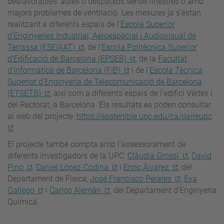
desfavorables: aules o despatxos sense finestres o amb
majors problemes de ventilació. Les mesures ja s’estan
realitzant a diferents espais de l’
Escola Superior
d’Enginyeries Industrial, Aeroespacial i Audiovisual de
Terrassa (ESEIAAT)
, de l’
Escola Politècnica Superior
d’Edificació de Barcelona (EPSEB)
, de la
Facultat
d’Informàtica de Barcelona (FIB)
i de l’
Escola Tècnica
Superior d’Enginyeria de Telecomunicació de Barcelona
(ETSETB)
, així com a diferents espais de l’edifici Vèrtex i
del Rectorat, a Barcelona. Els resultats es poden consultar
al web del projecte:
https://sostenible.upc.edu/ca/qaireupc
.
El projecte també compta amb l'assessorament de
diferents investigadors de la UPC:
Clàudia Grossi
,
David
Pino
,
Daniel López-Codina
i
Enric Álvarez
, del
Departament de Física;
José Francisco Perales
,
Eva
Gallego
i
Carlos Alemán
, del Departament d’Enginyeria
Química.