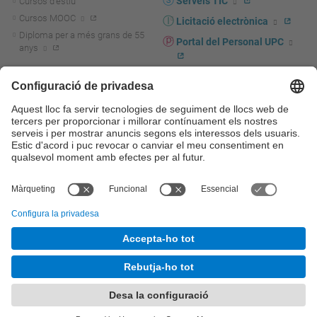
Serveis TIC
Cursos d'estiu
Cursos MOOC
Licitació electrònica
Diploma per a més grans de 55
Portal del Personal UPC
anys
Directori PDI i PTGAS
R+D+I
Actualitat R+D+I
Marca corporativa
La recerca a la UPC
UPCshop, marxandatge
La transferència, l'emprenedoria i
Sala de premsa
la innovació a la UPC
Foment i suport a la recerca
Seguretat i salut
Foment i suport a la
Autoprotecció i emergències
transferència, l'emprenedoria i la
innovació
Serveis per a empreses
Serveis Cientificotècnics
© UPC
Universitat Politècnica de Catalunya - BarcelonaTech
Contacte
Mapa del web
Accessibilitat
Avís legal
Configuració de privadesa