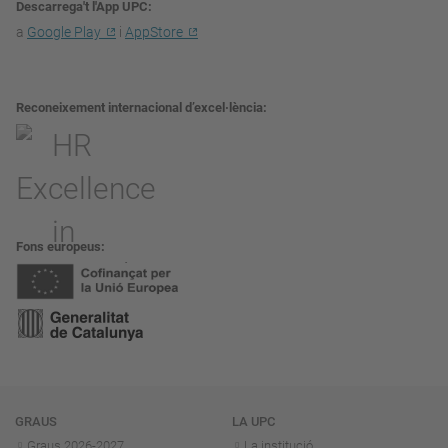
Descarrega't l'App UPC
a
Google Play
i
AppStore
Reconeixement internacional d’excel·lència
Fons europeus
Navegació
GRAUS
LA UPC
Graus 2026-202
7
La institució