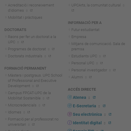
Acreditació i reconeixement
UPCArts, la comunitat cultural
d'idiomes
Mobilitat i pràctiques
INFORMACIÓ PER A
DOCTORATS
Futur estudiantat
Raons per fer un doctorat a la
Empresa
UPC
Mitjans de comunicació. Sala de
Programes de doctorat
premsa
Doctorats industrials
Estudiants UPC
Personal UPC
FORMACIÓ PERMANENT
Personal investigador
Màsters i postgraus. UPC School
Alumni
of Professional and Executive
Development
ACCÉS DIRECTE
Campus FPCAT-UPC de la
Atenea
Mobilitat Sostenible
Microcredencials
E-Secretaria
Idiomes
Seu electrònica
Formació per al professorat no
Identitat digital
universitari