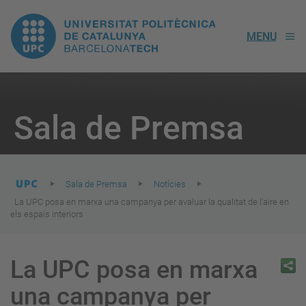
UPC.
MENU
Universitat
Politècnica
You
are
Sala de Premsa
here:
de
Catalunya
Sala de Premsa
Notícies
La UPC posa en marxa una campanya per avaluar la qualitat de l’aire en
els espais interiors
La UPC posa en marxa
una campanya per