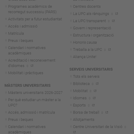
Programes acadèmics de
Centres docents
recorregut successiu (PARS)
La UPC als rànquings
Activitats per a futur estudiantat
La UPC transparent
Accés i admissió
Govern i representació
Matrícula
Estructura i organització
Preus i beques
Honoris causa
Calendari i normatives
Treballa a la UPC
acadèmiques
Aliança Unite!
Acreditació i reconeixement
d'idiomes
SERVEIS UNIVERSITARIS
Mobilitat i pràctiques
Tots els serveis
Biblioteca
MÀSTERS UNIVERSITARIS
Mobilitat
Màsters universitaris 2026-202
7
Idiomes
Per què estudiar un màster a la
UPC?
Esports
Accés, admissió i matrícula
Borsa de treball
Preus i beques
Allotjaments
Calendari i normatives
Centre Universitari de la Visió
acadèmiques