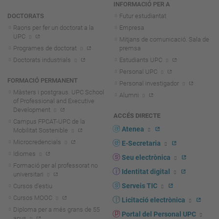
INFORMACIÓ PER A
DOCTORATS
Futur estudiantat
Raons per fer un doctorat a la
Empresa
UPC
Mitjans de comunicació. Sala de
Programes de doctorat
premsa
Doctorats industrials
Estudiants UPC
Personal UPC
FORMACIÓ PERMANENT
Personal investigador
Màsters i postgraus. UPC School
Alumni
of Professional and Executive
Development
ACCÉS DIRECTE
Campus FPCAT-UPC de la
Atenea
Mobilitat Sostenible
Microcredencials
E-Secretaria
Idiomes
Seu electrònica
Formació per al professorat no
Identitat digital
universitari
Serveis TIC
Cursos d'estiu
Cursos MOOC
Licitació electrònica
Diploma per a més grans de 55
Portal del Personal UPC
anys