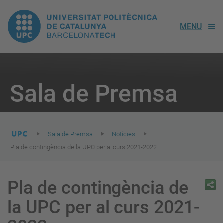
UPC.
MENU
Universitat
Politècnica
You
are
Sala de Premsa
here:
de
Catalunya
Sala de Premsa
Notícies
Pla de contingència de la UPC per al curs 2021-2022
Pla de contingència de
la UPC per al curs 2021-