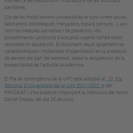
moment a les resolucions i indicacions de les autoritats
sanitàries.
L’ús de les instal·lacions universitàries el curs vinent (aules,
laboratoris, biblioteques, menjadors, espais comuns...), així
com les mesures sanitàries i de prevenció i els
procediments i protocols d’actuació vigents també estan
recollides en aquest pla. El document recull igualment les
característiques i modalitats d’organització en la prestació
de serveis per part del personal, atesa la recuperació de la
presencialitat de l’activitat acadèmica.
El
Pla de contingència de la UPC està adaptat al
Pla
Sectorial d’Universitats per al curs 2021-2022
del
PROCICAT i s'ha publicat mitjançant la instrucció del rector,
Daniel Crespo, del dia 26 de juliol.