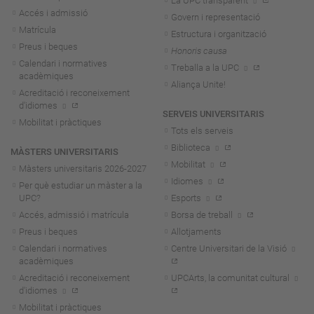
La UPC transparent
Accés i admissió
Govern i representació
Matrícula
Estructura i organització
Preus i beques
Honoris causa
Calendari i normatives
Treballa a la UPC
acadèmiques
Aliança Unite!
Acreditació i reconeixement
d'idiomes
SERVEIS UNIVERSITARIS
Mobilitat i pràctiques
Tots els serveis
Biblioteca
MÀSTERS UNIVERSITARIS
Mobilitat
Màsters universitaris 2026-202
7
Idiomes
Per què estudiar un màster a la
UPC?
Esports
Accés, admissió i matrícula
Borsa de treball
Preus i beques
Allotjaments
Calendari i normatives
Centre Universitari de la Visió
acadèmiques
Acreditació i reconeixement
UPCArts, la comunitat cultural
d'idiomes
Mobilitat i pràctiques