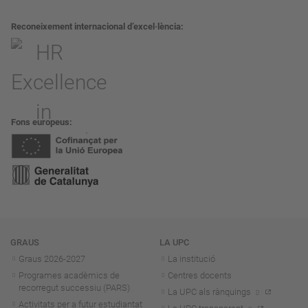
Reconeixement internacional d’excel·lència
Fons europeus
Navegació
GRAUS
LA UPC
Graus 2026-202
7
La institució
Programes acadèmics de
Centres docents
recorregut successiu (PARS)
La UPC als rànquings
Activitats per a futur estudiantat