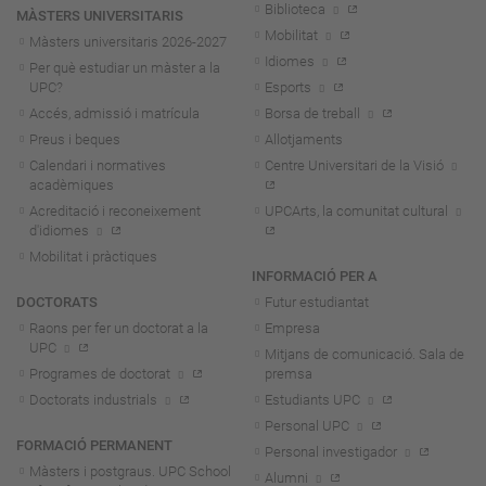
Biblioteca
MÀSTERS UNIVERSITARIS
Mobilitat
Màsters universitaris 2026-202
7
Idiomes
Per què estudiar un màster a la
UPC?
Esports
Accés, admissió i matrícula
Borsa de treball
Preus i beques
Allotjaments
Calendari i normatives
Centre Universitari de la Visió
acadèmiques
Acreditació i reconeixement
UPCArts, la comunitat cultural
d'idiomes
Mobilitat i pràctiques
INFORMACIÓ PER A
DOCTORATS
Futur estudiantat
Raons per fer un doctorat a la
Empresa
UPC
Mitjans de comunicació. Sala de
Programes de doctorat
premsa
Doctorats industrials
Estudiants UPC
Personal UPC
FORMACIÓ PERMANENT
Personal investigador
Màsters i postgraus. UPC School
Alumni