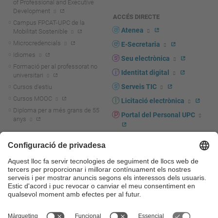
of Professional and Executive
Development
ACCÉS DIRECTE
Campus FPCAT-UPC de la
Atenea
Mobilitat Sostenible
Microcredencials
E-Secretaria
Idiomes
Seu electrònica
Formació per al professorat no
Identitat digital
universitari
Serveis TIC
Cursos d'estiu
Cursos MOOC
Licitació electrònica
Diploma per a més grans de 55
Portal del Personal UPC
anys
Directori PDI i PTGAS
R+D+I
Actualitat R+D+I
Marca corporativa
La recerca a la UPC
UPCshop, marxandatge
La transferència, l'emprenedoria i
Sala de premsa
la innovació a la UPC
Foment i suport a la recerca
Seguretat i salut
Foment i suport a la
Autoprotecció i emergències
transferència, l'emprenedoria i la