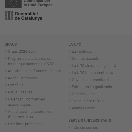
Navegació
GRAUS
LA UPC
Graus 2026-202
7
La institució
Programes acadèmics de
Centres docents
recorregut successiu (PARS)
La UPC als rànquings
Activitats per a futur estudiantat
La UPC transparent
Accés i admissió
Govern i representació
Matrícula
Estructura i organització
Preus i beques
Honoris causa
Calendari i normatives
Treballa a la UPC
acadèmiques
Aliança Unite!
Acreditació i reconeixement
d'idiomes
SERVEIS UNIVERSITARIS
Mobilitat i pràctiques
Tots els serveis