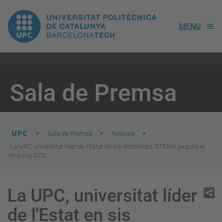
UPC.
MENU
Universitat
Politècnica
You
are
Sala de Premsa
here:
de
Catalunya
Sala de Premsa
Notícies
La UPC, universitat líder de l'Estat en sis disciplines STEAM, segons el
rànquing CYD
La UPC, universitat líder
de l'Estat en sis