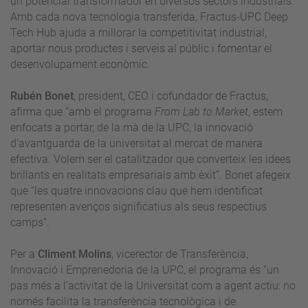
un potencial transformador en diversos sectors industrials.
Amb cada nova tecnologia transferida, Fractus-UPC Deep
Tech Hub ajuda a millorar la competitivitat industrial,
aportar nous productes i serveis al públic i fomentar el
desenvolupament econòmic.
Rubén Bonet
, president, CEO i cofundador de Fractus,
afirma que “amb el programa
From Lab to Market
, estem
enfocats a portar, de la mà de la UPC, la innovació
d'avantguarda de la universitat al mercat de manera
efectiva. Volem ser el catalitzador que converteix les idees
brillants en realitats empresarials amb èxit”. Bonet afegeix
que “les quatre innovacions clau que hem identificat
representen avenços significatius als seus respectius
camps”.
Per a
Climent Molins
, vicerector de Transferència,
Innovació i Emprenedoria de la UPC, el programa és “un
pas més a l'activitat de la Universitat com a agent actiu: no
només facilita la transferència tecnològica i de