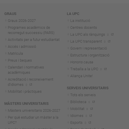
Navegació
GRAUS
LA UPC
Graus 2026-202
7
La institució
Programes acadèmics de
Centres docents
recorregut successiu (PARS)
La UPC als rànquings
Activitats per a futur estudiantat
La UPC transparent
Accés i admissió
Govern i representació
Matrícula
Estructura i organització
Preus i beques
Honoris causa
Calendari i normatives
Treballa a la UPC
acadèmiques
Aliança Unite!
Acreditació i reconeixement
d'idiomes
SERVEIS UNIVERSITARIS
Mobilitat i pràctiques
Tots els serveis
Biblioteca
MÀSTERS UNIVERSITARIS
Mobilitat
Màsters universitaris 2026-202
7
Idiomes
Per què estudiar un màster a la
UPC?
Esports