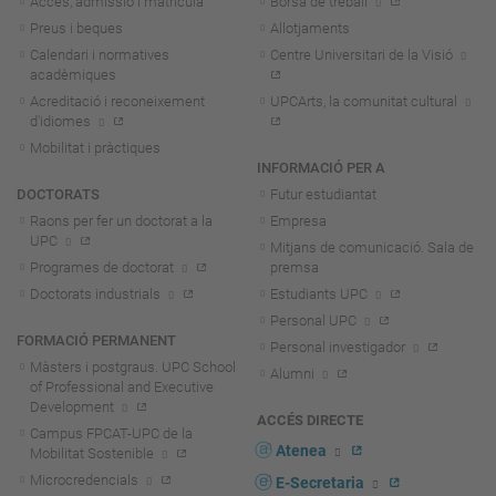
Accés, admissió i matrícula
Borsa de treball
Preus i beques
Allotjaments
Calendari i normatives
Centre Universitari de la Visió
acadèmiques
Acreditació i reconeixement
UPCArts, la comunitat cultural
d'idiomes
Mobilitat i pràctiques
INFORMACIÓ PER A
DOCTORATS
Futur estudiantat
Raons per fer un doctorat a la
Empresa
UPC
Mitjans de comunicació. Sala de
Programes de doctorat
premsa
Doctorats industrials
Estudiants UPC
Personal UPC
FORMACIÓ PERMANENT
Personal investigador
Màsters i postgraus. UPC School
Alumni
of Professional and Executive
Development
ACCÉS DIRECTE
Campus FPCAT-UPC de la
Atenea
Mobilitat Sostenible
Microcredencials
E-Secretaria