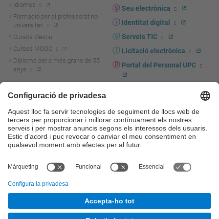
Idiomes
Seu electrònica
Formació per al professorat no
Identitat digital
universitari
Serveis TIC
Cursos d'estiu
Cursos MOOC
Licitació electrònica
Diploma per a més grans de 55
Portal del Personal UPC
anys
Directori PDI i PTGAS
R+D+I
Actualitat R+D+I
Marca corporativa
La recerca a la UPC
UPCshop, marxandatge
La transferència, l'emprenedoria i
Sala de premsa
la innovació a la UPC
Foment i suport a la recerca
Seguretat i salut
Foment i suport a la
Autoprotecció i emergències
transferència, l'emprenedoria i la
innovació
Serveis per a empreses
Serveis Cientificotècnics