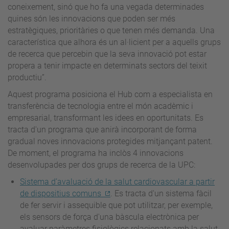
coneixement, sinó que ho fa una vegada determinades
quines són les innovacions que poden ser més
estratègiques, prioritàries o que tenen més demanda. Una
característica que alhora és un al·licient per a aquells grups
de recerca que percebin que la seva innovació pot estar
propera a tenir impacte en determinats sectors del teixit
productiu”.
Aquest programa posiciona el Hub com a especialista en
transferència de tecnologia entre el món acadèmic i
empresarial, transformant les idees en oportunitats. Es
tracta d'un programa que anirà incorporant de forma
gradual noves innovacions protegides mitjançant patent.
De moment, el programa ha inclòs 4 innovacions
desenvolupades per dos grups de recerca de la UPC:
Sistema d’avaluació de la salut cardiovascular a partir
de dispositius comuns
. Es tracta d'un sistema fàcil
de fer servir i assequible que pot utilitzar, per exemple,
els sensors de força d'una bàscula electrònica per
avaluar paràmetres fisiològics relacionats amb la salut