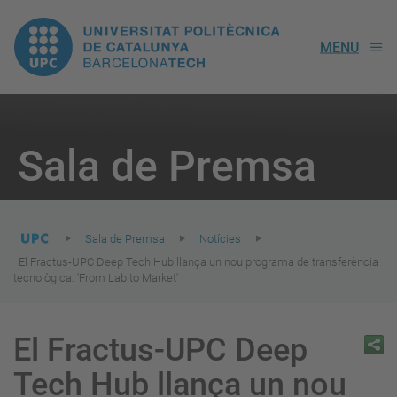
UPC.
MENU
Universitat
Politècnica
You
are
Sala de Premsa
here:
de
Catalunya
Sala de Premsa
Notícies
El Fractus-UPC Deep Tech Hub llança un nou programa de transferència
tecnològica: 'From Lab to Market'
El Fractus-UPC Deep
Tech Hub llança un nou