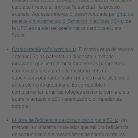
cardíaca i vascular, inclosa l'elasticitat i la pressió
arterials. Aquesta innovació, desenvolupada pel
grup de
recerca d'Instrumentació, Sensors i Interfícies (ISI)
de
la UPC, és cabdal per predir riscos cardiovasculars
futurs.
Cardioarteriògraf electrònic
. El mateix grup de recerca
anterior (ISI) ha patentat un dispositiu i mètode
innovador que permet mesurar diversos paràmetres
cardiovasculars a partir de mesuraments no
supervisats obtinguts fàcilment a les mans, els peus o
altres elements quotidians. És compatible i
complementari amb tecnologies existents com ara els
aparells actuals d'ECG i analitzadors d'impedància
corporal.
Millora de l'eficiència de comunicació per a 5G
. Un
mètode i un sistema innovador que millora l'eficiència
de comunicació als mecanismes de
handover
de les