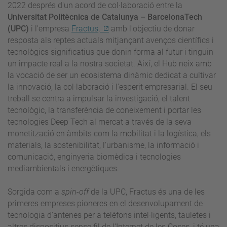
2022 després d'un acord de col·laboració entre la
Universitat Politècnica de Catalunya – BarcelonaTech
(UPC)
i l'empresa
Fractus,
amb l'objectiu de donar
resposta als reptes actuals mitjançant avenços científics i
tecnològics significatius que donin forma al futur i tinguin
un impacte real a la nostra societat. Així, el Hub neix amb
la vocació de ser un ecosistema dinàmic dedicat a cultivar
la innovació, la col·laboració i l'esperit empresarial. El seu
treball se centra a impulsar la investigació, el talent
tecnològic, la transferència de coneixement i portar les
tecnologies Deep Tech al mercat a través de la seva
monetització en àmbits com la mobilitat i la logística, els
materials, la sostenibilitat, l'urbanisme, la informació i
comunicació, enginyeria biomèdica i tecnologies
mediambientals i energètiques.
Sorgida com a
spin-off
de la UPC, Fractus és una de les
primeres empreses pioneres en el desenvolupament de
tecnologia d'antenes per a telèfons intel·ligents, tauletes i
altres dispositius sense fil de l'Internet de les Coses, i té una