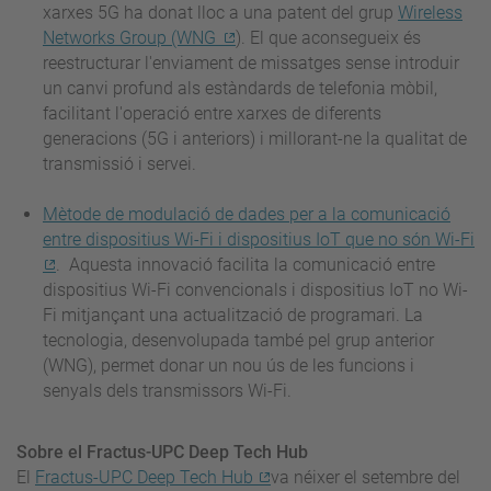
xarxes 5G ha donat lloc a una patent del grup
Wireless
Networks Group (WNG
). El que aconsegueix és
reestructurar l'enviament de missatges sense introduir
un canvi profund als estàndards de telefonia mòbil,
facilitant l'operació entre xarxes de diferents
generacions (5G i anteriors) i millorant-ne la qualitat de
transmissió i servei.
Mètode de modulació de dades per a la comunicació
entre dispositius Wi-Fi i dispositius IoT que no són Wi-Fi
. Aquesta innovació facilita la comunicació entre
dispositius Wi-Fi convencionals i dispositius IoT no Wi-
Fi mitjançant una actualització de programari. La
tecnologia, desenvolupada també pel grup anterior
(WNG), permet donar un nou ús de les funcions i
senyals dels transmissors Wi-Fi.
Sobre el Fractus-UPC Deep Tech Hub
El
Fractus-UPC Deep Tech Hub
va néixer el setembre del