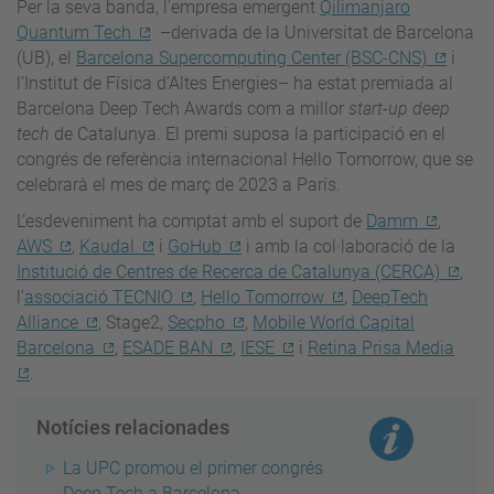
Per la seva banda, l'empresa emergent
Qilimanjaro
Quantum Tech
–derivada de la Universitat de Barcelona
(UB), el
Barcelona Supercomputing Center (BSC-CNS)
i
l’Institut de Física d’Altes Energies– ha estat premiada al
Barcelona Deep Tech Awards com a millor
start-up deep
tech
de Catalunya. El premi suposa la participació en el
congrés de referència internacional Hello Tomorrow, que se
celebrarà el mes de març de 2023 a París.
L’esdeveniment ha comptat amb el suport de
Damm
,
AWS
,
Kaudal
i
GoHub
i amb la col·laboració de la
Institució de Centres de Recerca de Catalunya (CERCA)
,
l’
associació TECNIO
,
Hello Tomorrow
,
DeepTech
Alliance
, Stage2,
Secpho
,
Mobile World Capital
Barcelona
,
ESADE BAN
,
IESE
i
Retina Prisa Media
.
Notícies relacionades
La UPC promou el primer congrés
Deep Tech a Barcelona