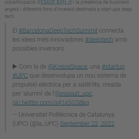
coparticipació d'
ESADE BAN
i la presència de
business
angels
i diferents fons d’inversió destinats a
start-ups deep
tech
.
El
#BarcelonaDeepTechSummit
connecta
les idees més innovadores
#deeptech
amb
possibles inversors.
▶️ Com la de
@KreiosSpace
, una
#startup
#UPC
que desenvolupa un nou sistema de
propulsió elèctrica per a satèl·lits, creada
per 'alumni' de l'
@eseiaat_upc
.
pic.twitter.com/a41xSO58kq
— Universitat Politècnica de Catalunya
(UPC) (@la_UPC)
September 22, 2022