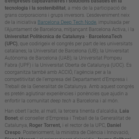
d’empreses capdavanteres i solucions basades en la
tecnologia i la sostenibilitat
, a més de la participació de
grans corporacions i grups inversors. L’esdeveniment neix
de la iniciativa
Barcelona Deep Tech Node
, impulsada per
l’Ajuntament de Barcelona, mitjançant Barcelona Activa, i la
Universitat Politècnica de Catalunya · BarcelonaTech
(UPC)
, que codirigeix el congrés per part de les universitats
catalanes; la Universitat de Barcelona (UB); la Universitat
Autònoma de Barcelona (UAB); la Universitat Pompeu
Fabra (UPF) i la Universitat Oberta de Catalunya (UOC). Es
coorganitza també amb ACCIÓ, l’agència per a la
competitivitat de l’empresa del Departament d’Empresa i
Treball de la Generalitat de Catalunya. Amb aquest congrés
es pretén aglutinar experiències i ponències que ajudin a
enfortir la comunitat
deep tech
a Barcelona i al món.
Han obert l'acte, al matí, la tercera tinenta d'alcaldia,
Laia
Bonet
; el conseller d'Empresa i Treball de la Generalitat de
Catalunya,
Roger Torrent
,
i el rector de la UPC,
Daniel
Crespo
. Posteriorment, la ministra de Ciència i Innovació,