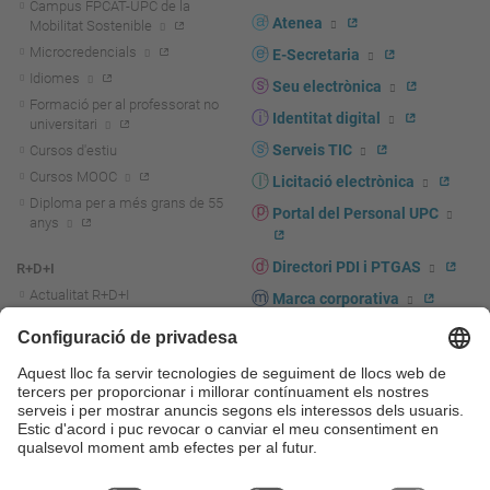
Campus FPCAT-UPC de la
Atenea
Mobilitat Sostenible
Microcredencials
E-Secretaria
Idiomes
Seu electrònica
Formació per al professorat no
Identitat digital
universitari
Serveis TIC
Cursos d'estiu
Cursos MOOC
Licitació electrònica
Diploma per a més grans de 55
Portal del Personal UPC
anys
Directori PDI i PTGAS
R+D+I
Actualitat R+D+I
Marca corporativa
La recerca a la UPC
UPCshop, marxandatge
La transferència, l'emprenedoria i
Sala de premsa
la innovació a la UPC
Foment i suport a la recerca
Seguretat i salut
Foment i suport a la
Autoprotecció i emergències
transferència, l'emprenedoria i la
innovació
Serveis per a empreses