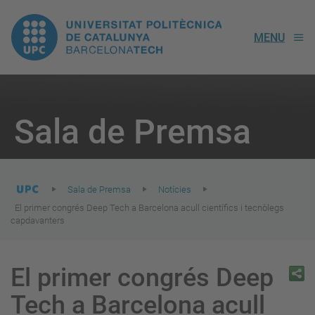
UPC.
MENU
Universitat
Politècnica
You
are
Sala de Premsa
here:
de
Catalunya
Sala de Premsa
Notícies
El primer congrés Deep Tech a Barcelona acull científics i tecnòlegs
capdavanters
El primer congrés Deep
Tech a Barcelona acull