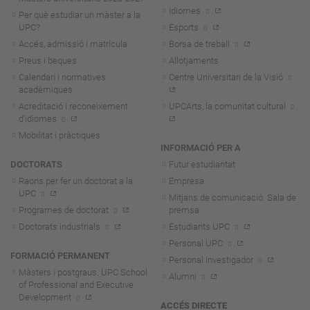
Idiomes
Per què estudiar un màster a la
UPC?
Esports
Accés, admissió i matrícula
Borsa de treball
Preus i beques
Allotjaments
Calendari i normatives
Centre Universitari de la Visió
acadèmiques
Acreditació i reconeixement
UPCArts, la comunitat cultural
d'idiomes
Mobilitat i pràctiques
INFORMACIÓ PER A
DOCTORATS
Futur estudiantat
Raons per fer un doctorat a la
Empresa
UPC
Mitjans de comunicació. Sala de
Programes de doctorat
premsa
Doctorats industrials
Estudiants UPC
Personal UPC
FORMACIÓ PERMANENT
Personal investigador
Màsters i postgraus. UPC School
Alumni
of Professional and Executive
Development
ACCÉS DIRECTE