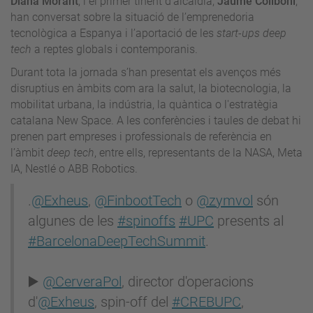
Diana Morant
, i el primer tinent d'alcaldia,
Jaume Collboni
,
han conversat sobre la situació de l’emprenedoria
tecnològica a Espanya i l’aportació de les
start-ups deep
tech
a reptes globals i contemporanis.
Durant tota la jornada s’han presentat els avenços més
disruptius en àmbits com ara la salut, la biotecnologia, la
mobilitat urbana, la indústria, la quàntica o l'estratègia
catalana New Space. A les conferències i taules de debat hi
prenen part empreses i professionals de referència en
l’àmbit
deep tech
, entre ells, representants de la NASA, Meta
IA, Nestlé o ABB Robotics.
.
@Exheus
,
@FinbootTech
o
@zymvol
són
algunes de les
#spinoffs
#UPC
presents al
#BarcelonaDeepTechSummit
.
▶️
@CerveraPol
, director d'operacions
d'
@Exheus
, spin-off del
#CREBUPC
,