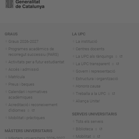
Navegació
GRAUS
LA UPC
Graus 2026-202
7
La institució
Programes acadèmics de
Centres docents
recorregut successiu (PARS)
La UPC als rànquings
Activitats per a futur estudiantat
La UPC transparent
Accés i admissió
Govern i representació
Matrícula
Estructura i organització
Preus i beques
Honoris causa
Calendari i normatives
Treballa a la UPC
acadèmiques
Aliança Unite!
Acreditació i reconeixement
d'idiomes
SERVEIS UNIVERSITARIS
Mobilitat i pràctiques
Tots els serveis
Biblioteca
MÀSTERS UNIVERSITARIS
Mobilitat
Màsters universitaris 2026-202
7