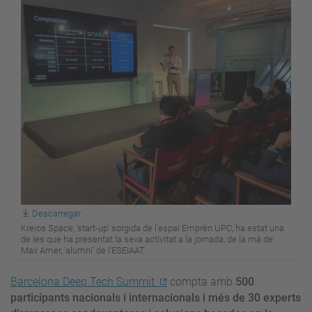
Descarregar
Kreios Space, 'start-up' sorgida de l'espai Emprèn UPC, ha estat una
de les que ha presentat la seva activitat a la jornada, de la mà de
Max Amer, 'alumni' de l'ESEIAAT
Barcelona Deep Tech Summit
compta amb
500
participants nacionals i internacionals i més de 30 experts