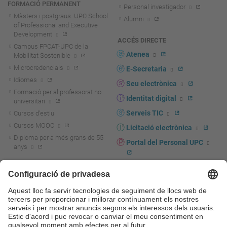
FORMACIÓ PERMANENT
Personal investigador
Màsters i postgraus. UPC School
Alumni
of Professional and Executive
Development
ACCÉS DIRECTE
Campus FPCAT-UPC de la
Atenea
Mobilitat Sostenible
Microcredencials
E-Secretaria
Idiomes
Seu electrònica
Formació per al professorat no
Identitat digital
universitari
Serveis TIC
Cursos d'estiu
Cursos MOOC
Licitació electrònica
Diploma per a més grans de 55
Portal del Personal UPC
anys
Directori PDI i PTGAS
R+D+I
Actualitat R+D+I
Marca corporativa
La recerca a la UPC
UPCshop, marxandatge
La transferència, l'emprenedoria i
Sala de premsa
la innovació a la UPC
Foment i suport a la recerca
Seguretat i salut