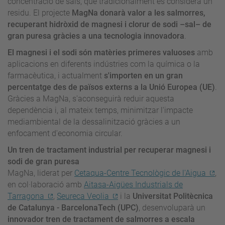
concentració de sals, que tradicionalment es considera un
residu. El projecte
MagNa donarà valor a les salmorres,
recuperant hidròxid de magnesi i clorur de sodi –sal– de
gran puresa gràcies a una tecnologia innovadora
.
El magnesi i el sodi són matèries primeres valuoses
amb
aplicacions en diferents indústries com la química o la
farmacèutica, i actualment
s'importen en un gran
percentatge des de països externs a la Unió Europea (UE)
.
Gràcies a MagNa, s'aconseguirà reduir aquesta
dependència i, al mateix temps, minimitzar l'impacte
mediambiental de la dessalinització gràcies a un
enfocament d'economia circular.
Un tren de tractament industrial per recuperar magnesi i
sodi de gran puresa
MagNa, liderat per
Cetaqua-Centre Tecnològic de l'Aigua
,
en col·laboració amb
Aitasa-Aigües Industrials de
Tarragona
,
Seureca Veolia
i la
Universitat Politècnica
de Catalunya - BarcelonaTech (UPC)
, desenvoluparà un
innovador tren de tractament de salmorres a escala