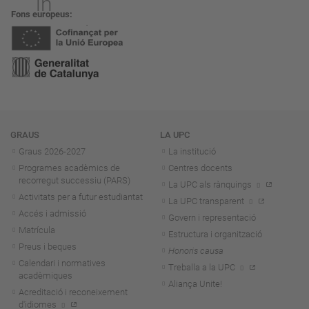
Fons europeus
Navegació
GRAUS
LA UPC
Graus 2026-202
7
La institució
Programes acadèmics de
Centres docents
recorregut successiu (PARS)
La UPC als rànquings
Activitats per a futur estudiantat
La UPC transparent
Accés i admissió
Govern i representació
Matrícula
Estructura i organització
Preus i beques
Honoris causa
Calendari i normatives
Treballa a la UPC
acadèmiques
Aliança Unite!
Acreditació i reconeixement
d'idiomes