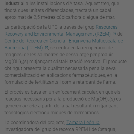
industrial
a les instal·lacions d'Aitasa. Aquest tren, que
tindrà dues unitats diferenciades, tractarà un cabal
aproximat de 2,5 metres cúbics/hora d'aigua de mar.
La participació de la UPC, a través del grup
Resources
Recovery and Environmental Management (R2EM)
del
Centre de Recerca en Ciència i Enginyeria Multiescala de
Barcelona (CCEM)
, se centra en la recuperació de
magnesi de les salmorres de dessalatge per produir
Mg(OH)₂(s) mitjançant cristal·lització reactiva. El producte
obtingut presenta la qualitat necessària per a la seva
comercialització en aplicacions farmacèutiques, en la
formulació de fertilitzants i com a retardant de flama.
El procés es basa en un enfocament circular, en què els
reactius necessaris per a la producció de Mg(OH)₂(s) es
generen
on-site
a partir de la sal resultant i mitjançant
tecnologies electroquímiques de membranes.
La coordinadora del projecte,
Tamara León
,
investigadora del grup de recerca R2EM i de Cetaqua,