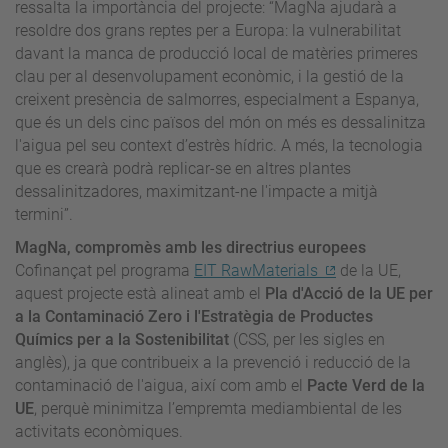
ressalta la importància del projecte: “MagNa ajudarà a
resoldre dos grans reptes per a Europa: la vulnerabilitat
davant la manca de producció local de matèries primeres
clau per al desenvolupament econòmic, i la gestió de la
creixent presència de salmorres, especialment a Espanya,
que és un dels cinc països del món on més es dessalinitza
l'aigua pel seu context d’estrès hídric. A més, la tecnologia
que es crearà podrà replicar-se en altres plantes
dessalinitzadores, maximitzant-ne l'impacte a mitjà
termini”.
MagNa, compromès amb les directrius europees
Cofinançat pel programa
EIT RawMaterials
de la UE,
aquest projecte està alineat amb el
Pla d'Acció de la UE per
a la Contaminació Zero i l'Estratègia de Productes
Químics per a la Sostenibilitat
(CSS, per les sigles en
anglès), ja que contribueix a la prevenció i reducció de la
contaminació de l'aigua, així com amb el
Pacte Verd de la
UE
, perquè minimitza l’empremta mediambiental de les
activitats econòmiques.