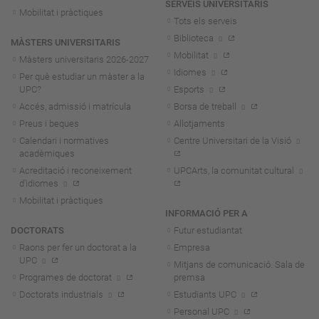
SERVEIS UNIVERSITARIS
Mobilitat i pràctiques
Tots els serveis
Biblioteca
MÀSTERS UNIVERSITARIS
Mobilitat
Màsters universitaris 2026-202
7
Idiomes
Per què estudiar un màster a la
UPC?
Esports
Accés, admissió i matrícula
Borsa de treball
Preus i beques
Allotjaments
Calendari i normatives
Centre Universitari de la Visió
acadèmiques
Acreditació i reconeixement
UPCArts, la comunitat cultural
d'idiomes
Mobilitat i pràctiques
INFORMACIÓ PER A
DOCTORATS
Futur estudiantat
Raons per fer un doctorat a la
Empresa
UPC
Mitjans de comunicació. Sala de
Programes de doctorat
premsa
Doctorats industrials
Estudiants UPC
Personal UPC