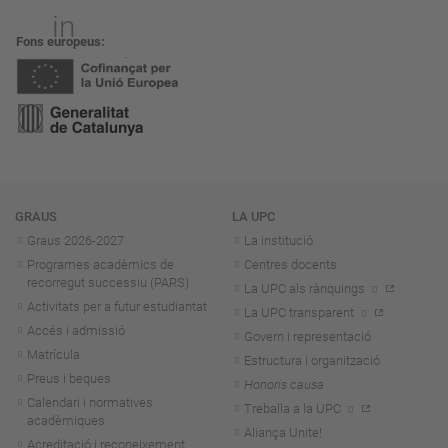
Fons europeus
Navegació
GRAUS
LA UPC
Graus 2026-202
7
La institució
Programes acadèmics de
Centres docents
recorregut successiu (PARS)
La UPC als rànquings
Activitats per a futur estudiantat
La UPC transparent
Accés i admissió
Govern i representació
Matrícula
Estructura i organització
Preus i beques
Honoris causa
Calendari i normatives
Treballa a la UPC
acadèmiques
Aliança Unite!
Acreditació i reconeixement