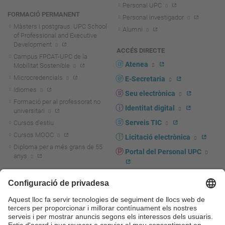
Personal UPC
FORMACIÓ PERMANENT
Personal investigador
Màsters i postgraus. UPC School
Alumni
of Professional and Executive
Development
ACCÉS DIRECTE
Campus FPCAT-UPC de la
Atenea
Mobilitat Sostenible
Microcredencials
E-Secretaria
Idiomes
Seu electrònica
Formació per al professorat no
Identitat digital
universitari
Serveis TIC
Cursos d'estiu
Cursos MOOC
Licitació electrònica
Diploma per a més grans de 55
Portal del Personal UPC
anys
Directori PDI i PTGAS
R+D+I
Actualitat R+D+I
Marca corporativa
La recerca a la UPC
UPCshop, marxandatge
La transferència, l'emprenedoria i
Sala de premsa
la innovació a la UPC