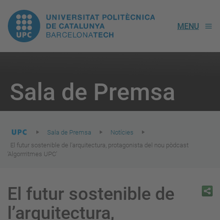
UPC.
MENU
Universitat
Politècnica
You
are
Sala de Premsa
here:
de
Catalunya
Sala de Premsa
Notícies
El futur sostenible de l’arquitectura, protagonista del nou pòdcast
‘Algorrritmes UPC’
El futur sostenible de
l’arquitectura,