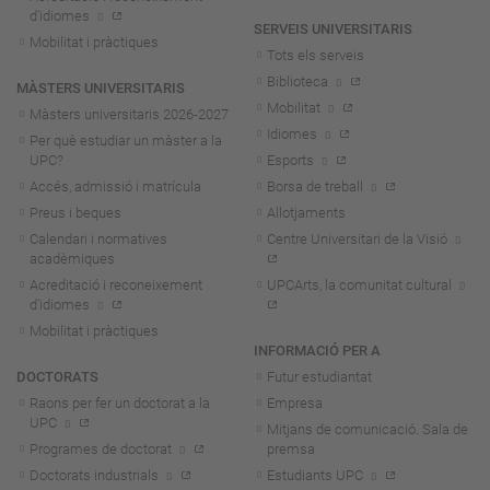
d'idiomes
SERVEIS UNIVERSITARIS
Mobilitat i pràctiques
Tots els serveis
Biblioteca
MÀSTERS UNIVERSITARIS
Mobilitat
Màsters universitaris 2026-202
7
Idiomes
Per què estudiar un màster a la
UPC?
Esports
Accés, admissió i matrícula
Borsa de treball
Preus i beques
Allotjaments
Calendari i normatives
Centre Universitari de la Visió
acadèmiques
Acreditació i reconeixement
UPCArts, la comunitat cultural
d'idiomes
Mobilitat i pràctiques
INFORMACIÓ PER A
DOCTORATS
Futur estudiantat
Raons per fer un doctorat a la
Empresa
UPC
Mitjans de comunicació. Sala de
Programes de doctorat
premsa
Doctorats industrials
Estudiants UPC