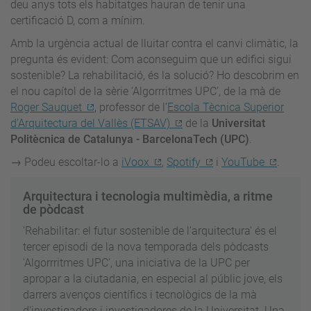
deu anys tots els habitatges hauran de tenir una
certificació D, com a mínim.
Amb la urgència actual de lluitar contra el canvi climàtic, la
pregunta és evident: Com aconseguim que un edifici sigui
sostenible? La rehabilitació, és la solució? Ho descobrim en
el nou capítol de la sèrie ‘Algorrritmes UPC’, de la mà de
Roger Sauquet
, professor de l’
Escola Tècnica Superior
d’Arquitectura del Vallès (ETSAV)
de la
Universitat
Politècnica de Catalunya - BarcelonaTech (UPC)
.
→ Podeu escoltar-lo a
iVoox
,
Spotify
i
YouTube
.
Arquitectura i tecnologia multimèdia, a ritme
de pòdcast
'Rehabilitar: el futur sostenible de l’arquitectura' és el
tercer episodi de la nova temporada dels pòdcasts
'Algorrritmes UPC', una iniciativa de la UPC per
apropar a la ciutadania, en especial al públic jove, els
darrers avenços científics i tecnològics de la mà
d'investigadors i investigadores de la Universitat. Una