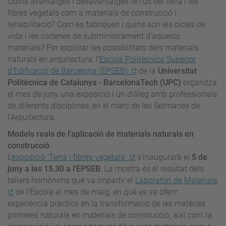
Quins avantatges i desavantatges té l'ús del terra i les
fibres vegetals com a materials de construcció i
rehabilitació? Com es fabriquen i quins són els cicles de
vida i les cadenes de subministrament d'aquests
materials? Per explorar les possibilitats dels materials
naturals en arquitectura, l’
Escola Politècnica Superior
d'Edificació de Barcelona (EPSEB)
de la
Universitat
Politècnica de Catalunya - BarcelonaTech (UPC)
organitza
el mes de juny una exposició i un diàleg amb professionals
de diferents disciplines, en el marc de les Setmanes de
l'Arquitectura.
Models reals de l'aplicació de materials naturals en
construcció
L'
exposició ‘Terra i fibres vegetals’
s'inaugurarà el
5 de
juny a les 15.30 a l'EPSEB
. La mostra és el resultat dels
tallers homònims que va impartir el
Laboratori de Materials
de l’Escola el mes de maig, en què es va oferir
experiència pràctica en la transformació de les matèries
primeres naturals en materials de construcció, així com la