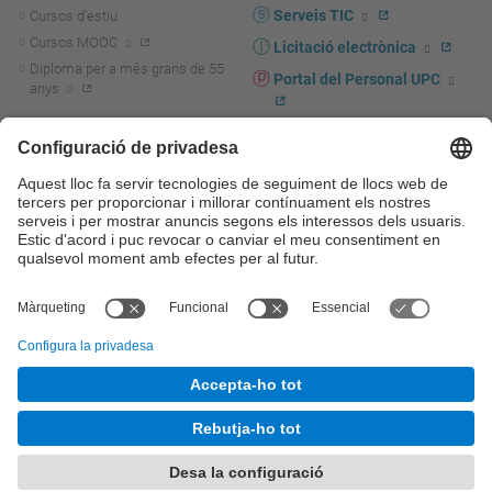
Serveis TIC
Cursos d'estiu
Cursos MOOC
Licitació electrònica
Diploma per a més grans de 55
Portal del Personal UPC
anys
Directori PDI i PTGAS
R+D+I
Actualitat R+D+I
Marca corporativa
La recerca a la UPC
UPCshop, marxandatge
La transferència, l'emprenedoria i
Sala de premsa
la innovació a la UPC
Foment i suport a la recerca
Seguretat i salut
Foment i suport a la
Autoprotecció i emergències
transferència, l'emprenedoria i la
innovació
Serveis per a empreses
Serveis Cientificotècnics
© UPC
Universitat Politècnica de Catalunya - BarcelonaTech
Contacte
Mapa del web
Accessibilitat
Avís legal