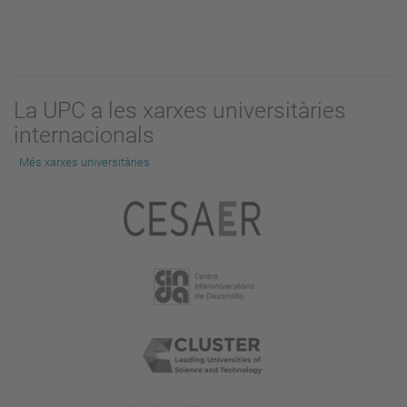
La UPC a les xarxes universitàries
internacionals
Més xarxes universitàries