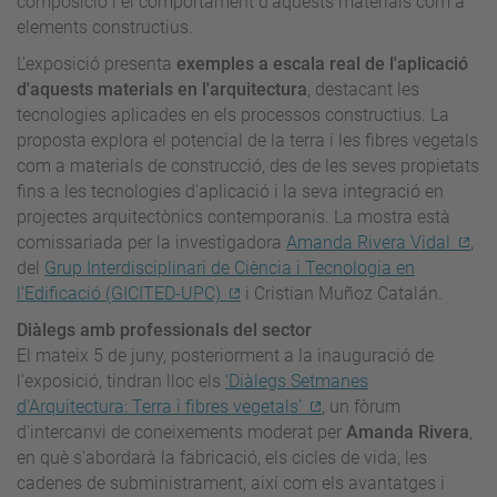
composició i el comportament d'aquests materials com a
elements constructius.
L'exposició presenta
exemples a escala real de l'aplicació
d'aquests materials en l'arquitectura
, destacant les
tecnologies aplicades en els processos constructius. La
proposta explora el potencial de la terra i les fibres vegetals
com a materials de construcció, des de les seves propietats
fins a les tecnologies d'aplicació i la seva integració en
projectes arquitectònics contemporanis. La mostra està
comissariada per la investigadora
Amanda Rivera Vidal
,
del
Grup Interdisciplinari de Ciència i Tecnologia en
l'Edificació (GICITED-UPC)
i Cristian Muñoz Catalán.
Diàlegs amb professionals del sector
El mateix 5 de juny, posteriorment a la inauguració de
l'exposició, tindran lloc els
‘Diàlegs Setmanes
d'Arquitectura: Terra i fibres vegetals’
, un fòrum
d'intercanvi de coneixements moderat per
Amanda Rivera
,
en què s'abordarà
la fabricació, els cicles de vida, les
cadenes de subministrament, així com els avantatges i