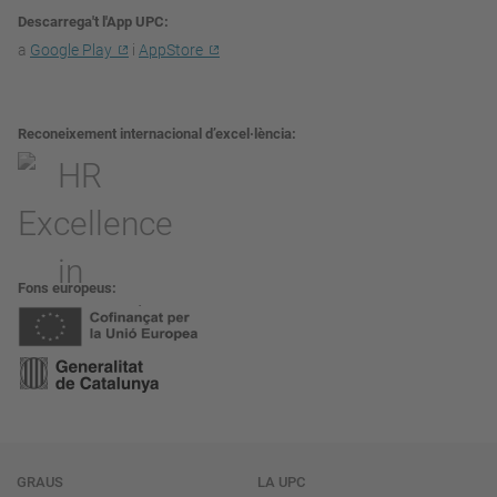
Descarrega't l'App UPC
a
Google Play
i
AppStore
Reconeixement internacional d’excel·lència
Fons europeus
Navegació
GRAUS
LA UPC