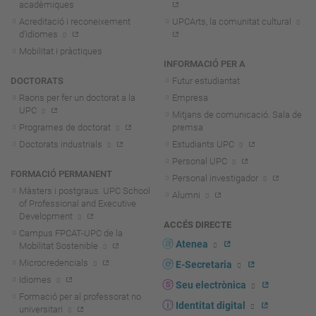
acadèmiques
Acreditació i reconeixement
UPCArts, la comunitat cultural
d'idiomes
Mobilitat i pràctiques
INFORMACIÓ PER A
DOCTORATS
Futur estudiantat
Raons per fer un doctorat a la
Empresa
UPC
Mitjans de comunicació. Sala de
Programes de doctorat
premsa
Doctorats industrials
Estudiants UPC
Personal UPC
FORMACIÓ PERMANENT
Personal investigador
Màsters i postgraus. UPC School
Alumni
of Professional and Executive
Development
ACCÉS DIRECTE
Campus FPCAT-UPC de la
Atenea
Mobilitat Sostenible
Microcredencials
E-Secretaria
Idiomes
Seu electrònica
Formació per al professorat no
Identitat digital
universitari