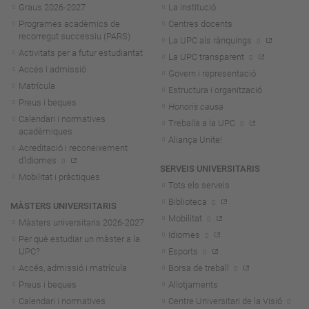
Graus 2026-202
7
La institució
Programes acadèmics de
Centres docents
recorregut successiu (PARS)
La UPC als rànquings
Activitats per a futur estudiantat
La UPC transparent
Accés i admissió
Govern i representació
Matrícula
Estructura i organització
Preus i beques
Honoris causa
Calendari i normatives
Treballa a la UPC
acadèmiques
Aliança Unite!
Acreditació i reconeixement
d'idiomes
SERVEIS UNIVERSITARIS
Mobilitat i pràctiques
Tots els serveis
Biblioteca
MÀSTERS UNIVERSITARIS
Mobilitat
Màsters universitaris 2026-202
7
Idiomes
Per què estudiar un màster a la
UPC?
Esports
Accés, admissió i matrícula
Borsa de treball
Preus i beques
Allotjaments
Calendari i normatives
Centre Universitari de la Visió