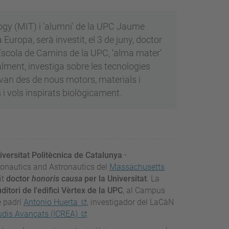
ogy (MIT) i 'alumni' de la UPC Jaume
 Europa, serà investit, el 3 de juny, doctor
l’Escola de Camins de la UPC, ‘alma mater’
alment, investiga sobre les tecnologies
ue van des de nous motors, materials i
 i vols inspirats biològicament.
iversitat Politècnica de Catalunya ·
eronautics and Astronautics del
Massachusetts
it
doctor
honoris causa
per la Universitat
. La
uditori de l'edifici Vèrtex de la UPC
, al Campus
e padrí
Antonio Huerta
, investigador del LaCàN
tudis Avançats (ICREA)
.