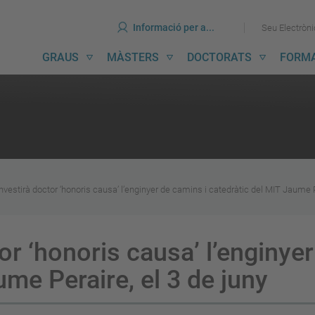
ines
Ves
Ves
Informació per a...
Seu Electròn
al
al
contingut
menú
avegació
GRAUS
MÀSTERS
DOCTORATS
FORM
incipal
vestirà doctor ‘honoris causa’ l’enginyer de camins i catedràtic del MIT Jaume Pe
or ‘honoris causa’ l’enginyer
ume Peraire, el 3 de juny