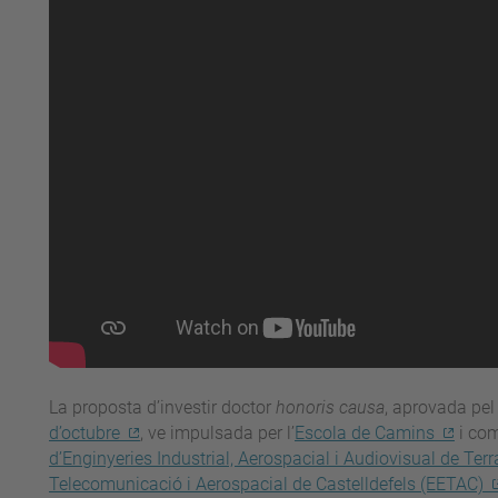
La proposta d’investir doctor
honoris causa
, aprovada pe
d’octubre
, ve impulsada per l’
Escola de Camins
i com
d’Enginyeries Industrial, Aerospacial i Audiovisual de Ter
Telecomunicació i Aerospacial de Castelldefels (EETAC)