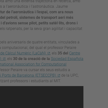
mpta amb una extensa trajectòria en recerca, amb
s a l’aeronàutica i l’astronàutica. Jaume
utur de l’aeronàutica i l’espai, com ara nous
del petroli, sistemes de transport aeri més
 d’avions sense pilot, petits satèl·lits, drons i
dels ratpenats, per la seva gran agilitat i capacitat
els aniversaris de quatre entitats, vinculades a
a computacional, del qual el professor Peraire
 de Càlcul Numèric (LaCàN)
, els
35 del
Centre
)
, els
30 de la creació de la
Sociedad Española
rnational Association for Computational
essor Peraire va cursar els seus estudis a
 i Ports de Barcelona (ETSECCPB)
de la UPC,
itzant professors i estudiants al MIT.