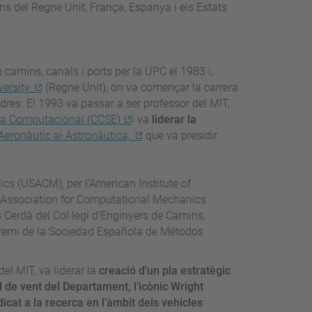
ons del Regne Unit, França, Espanya i els Estats
e camins, canals i ports per la UPC el 1983 i,
ersity
(Regne Unit), on va començar la carrera
ndres. El 1993 va passar a ser professor del MIT,
eria Computacional (CCSE)
i va
liderar la
eronàutic ai Astronàutica,
que va presidir
cs (USACM), per l’American Institute of
al Association for Computational Mechanics
 Cerdà del Col·legi d’Enginyers de Camins,
 Premi de la Sociedad Española de Métodos
l MIT, va liderar la
creació d’un pla estratègic
 de vent del Departament, l’icònic Wright
icat a la recerca en l’àmbit dels vehicles