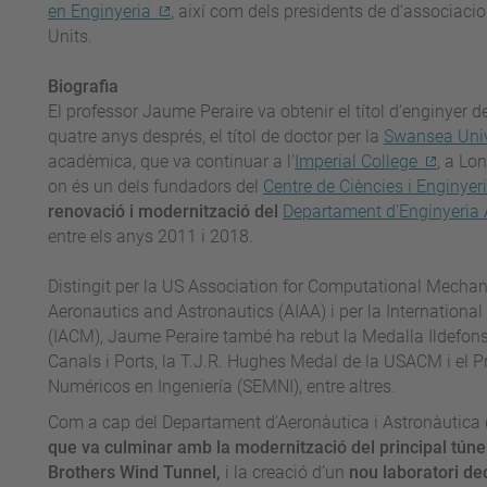
en Enginyeria
, així com dels presidents de d’associaci
Units.
Biografia
El professor Jaume Peraire va obtenir el títol d’enginyer d
quatre anys després, el títol de doctor per la
Swansea Univ
acadèmica, que va continuar a l'
Imperial College
, a Lo
on és un dels fundadors del
Centre de Ciències i Enginy
renovació i modernització del
Departament d'Enginyeria A
entre els anys 2011 i 2018.
Distingit per la US Association for Computational Mechani
Aeronautics and Astronautics (AIAA) i per la Internation
(IACM), Jaume Peraire també ha rebut la Medalla Ildefons
Canals i Ports, la T.J.R. Hughes Medal de la USACM i el
Numéricos en Ingeniería (SEMNI), entre altres.
Com a cap del Departament d’Aeronàutica i Astronàutica de
que va culminar amb la modernització del principal túnel
Brothers Wind Tunnel,
i la creació d’un
nou laboratori ded