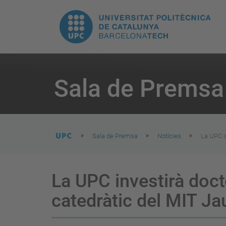
E
UPC.
N
Universitat
pr
Politècnica
You
are
Sala de Premsa
here:
de
Catalunya
Sala de Premsa
Notícies
La UPC in
La UPC investirà doct
catedràtic del MIT Ja