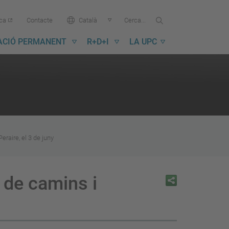
Cercar...
Cerca
Idioma:
ica
Contacte
Català
a
la
ACIÓ PERMANENT
R+D+I
LA UPC
UPC
raire, el 3 de juny
 de camins i