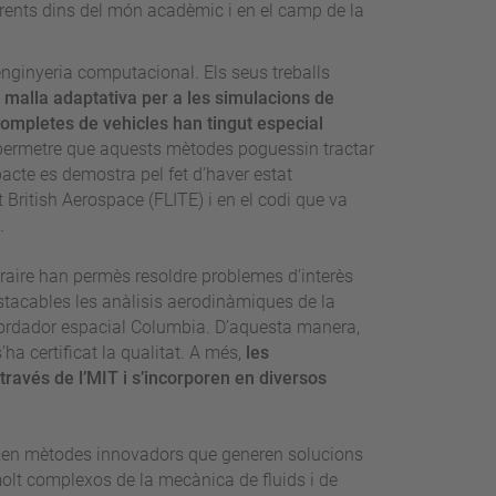
erents dins del món acadèmic i en el camp de la
enginyeria computacional. Els seus treballs
 malla adaptativa per a les simulacions de
ompletes de vehicles han tingut especial
n permetre que aquests mètodes poguessin tractar
cte es demostra pel fet d’haver estat
 British Aerospace (FLITE) i en el codi que va
).
raire han permès resoldre problemes d’interès
estacables les anàlisis aerodinàmiques de la
sbordador espacial Columbia. D’aquesta manera,
ha certificat la qualitat. A més,
les
través de l’MIT i s’incorporen en diversos
itzen mètodes innovadors que generen solucions
molt complexos de la mecànica de fluids i de