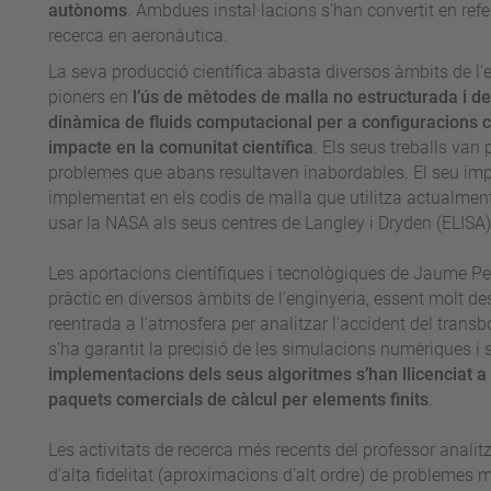
autònoms
. Ambdues instal·lacions s’han convertit en ref
recerca en aeronàutica.
La seva producció científica abasta diversos àmbits de l’
pioners en
l’ús de mètodes de malla no estructurada i de
dinàmica de fluids computacional per a configuracions c
impacte en la comunitat científica
. Els seus treballs va
problemes que abans resultaven inabordables. El seu impa
implementat en els codis de malla que utilitza actualment
usar la NASA als seus centres de Langley i Dryden (ELISA
Les aportacions científiques i tecnològiques de Jaume Pe
pràctic en diversos àmbits de l’enginyeria, essent molt d
reentrada a l’atmosfera per analitzar l’accident del tran
s’ha garantit la precisió de les simulacions numèriques i s’
implementacions dels seus algoritmes s’han llicenciat a 
paquets comercials de càlcul per elements finits
.
Les activitats de recerca més recents del professor anal
d’alta fidelitat (aproximacions d’alt ordre) de problemes 