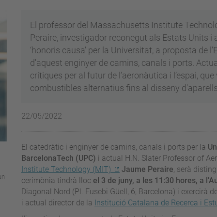
El professor del Massachusetts Institute Technol
Peraire, investigador reconegut als Estats Units i a
‘honoris causa’ per la Universitat, a proposta de 
d'aquest enginyer de camins, canals i ports. Actu
crítiques per al futur de l’aeronàutica i l’espai, q
combustibles alternatius fins al disseny d'aparells
22/05/2022
El catedràtic i enginyer de camins, canals i ports per la
Un
BarcelonaTech (UPC)
i actual H.N. Slater Professor of A
Institute Technology (MIT)
Jaume Peraire
, serà disting
un
cerimònia tindrà lloc
el 3 de juny, a les 11:30 hores, a l'A
Diagonal Nord (Pl. Eusebi Güell, 6, Barcelona) i exercirà d
i actual director de la
Institució Catalana de Recerca i Es