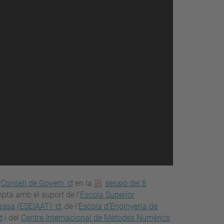
l
Consell de Govern
en la
sessió del 8
pta amb el suport de l’
Escola Superior
rassa (ESEIAAT)
, de l’
Escola d’Enginyeria de
i del
Centre Internacional de Mètodes Numèrics