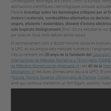
L'investigador, reconegut als Estats Units i a Europa, co
aportacions científiques i tecnològiques úniques aplicade
Peraire
investiga sobre les
tecnologies crítiques per al f
motors i materials, combustibles alternatius no derivats 
segurs, eficients i sostenibles, disseny d’avions elèctrics i
vols inspirats biològicament
(fins i tot ha estudiat el vol 
per volar en llocs molt reduïts sense xocar).
El reconeixement com a doctor
honoris causa
és motivat p
la UPC, en els àmbits dels mètodes numèrics i l’enginyeri
n'és un referent: els
20 anys de la fundació del
Laboratori
Internacional de Mètodes Numèrics a l'Enginyeria (CIMNE
de Métodos Numéricos en Ingeniería
i els
40 de la
Inte
Mechanics
(les dues últimes amb seu a la UPC). El prof
l’
Escola Tècnica Superior d'Enginyeria de Camins, Canals
amb qui continua mantenint un fort lligam, acollint i tutor