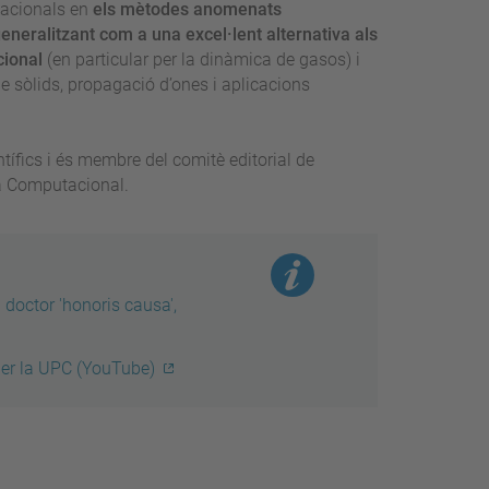
dacionals en
els mètodes anomenats
neralitzant com a una excel·lent alternativa als
cional
(en particular per la dinàmica de gasos) i
 sòlids, propagació d’ones i aplicacions
ntífics i és membre del comitè editorial de
ria Computacional.
doctor 'honoris causa',
 per la UPC (YouTube)