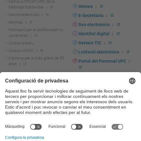
Campus FPCAT-UPC de la
Atenea
Mobilitat Sostenible
Microcredencials
E-Secretaria
Idiomes
Seu electrònica
Formació per al professorat no
Identitat digital
universitari
Serveis TIC
Cursos d'estiu
Cursos MOOC
Licitació electrònica
Diploma per a més grans de 55
Portal del Personal UPC
anys
Directori PDI i PTGAS
R+D+I
Actualitat R+D+I
Marca corporativa
La recerca a la UPC
UPCshop, marxandatge
La transferència, l'emprenedoria i
Sala de premsa
la innovació a la UPC
Foment i suport a la recerca
Seguretat i salut
Foment i suport a la
Autoprotecció i emergències
transferència, l'emprenedoria i la
innovació
Serveis per a empreses