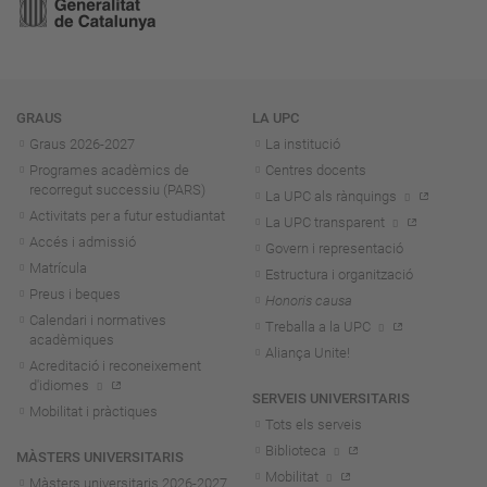
Navegació
GRAUS
LA UPC
Graus 2026-202
7
La institució
Programes acadèmics de
Centres docents
recorregut successiu (PARS)
La UPC als rànquings
Activitats per a futur estudiantat
La UPC transparent
Accés i admissió
Govern i representació
Matrícula
Estructura i organització
Preus i beques
Honoris causa
Calendari i normatives
Treballa a la UPC
acadèmiques
Aliança Unite!
Acreditació i reconeixement
d'idiomes
SERVEIS UNIVERSITARIS
Mobilitat i pràctiques
Tots els serveis
Biblioteca
MÀSTERS UNIVERSITARIS
Mobilitat
Màsters universitaris 2026-202
7