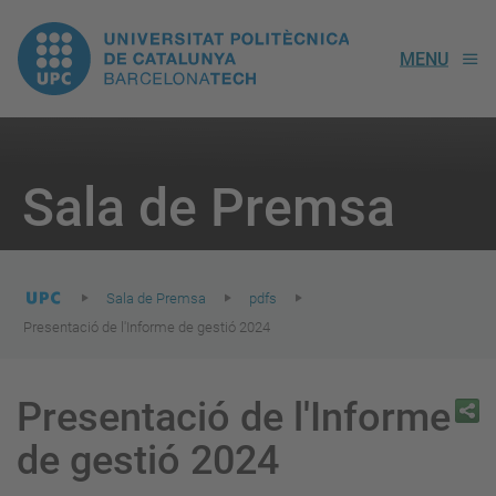
UPC.
MENU
Universitat
Politècnica
You
are
Sala de Premsa
here:
de
Catalunya
Sala de Premsa
pdfs
Presentació de l'Informe de gestió 2024
Presentació de l'Informe
de gestió 2024