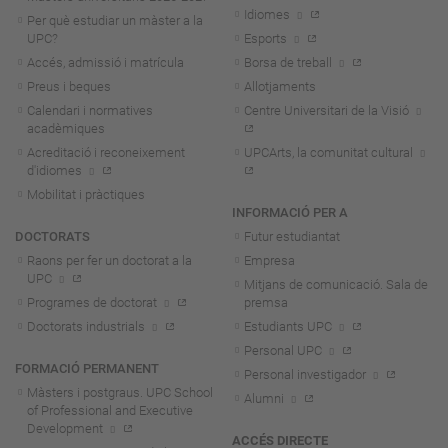
Idiomes
Per què estudiar un màster a la
UPC?
Esports
Accés, admissió i matrícula
Borsa de treball
Preus i beques
Allotjaments
Calendari i normatives
Centre Universitari de la Visió
acadèmiques
Acreditació i reconeixement
UPCArts, la comunitat cultural
d'idiomes
Mobilitat i pràctiques
INFORMACIÓ PER A
DOCTORATS
Futur estudiantat
Raons per fer un doctorat a la
Empresa
UPC
Mitjans de comunicació. Sala de
Programes de doctorat
premsa
Doctorats industrials
Estudiants UPC
Personal UPC
FORMACIÓ PERMANENT
Personal investigador
Màsters i postgraus. UPC School
Alumni
of Professional and Executive
Development
ACCÉS DIRECTE