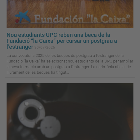
Nou estudiants UPC reben una beca de la
Fundació “la Caixa” per cursar un postgrau a
l’estranger
30/07/2026
La convocatòria 2025 de les beques de postgrau a l’estranger de la
Fundació “la Caixa” ha seleccionat nou estudiants de la UPC per ampliar
la seva formació amb un postgrau a l’estranger. La cerimònia oficial de
lliurament de les beques ha tingut...