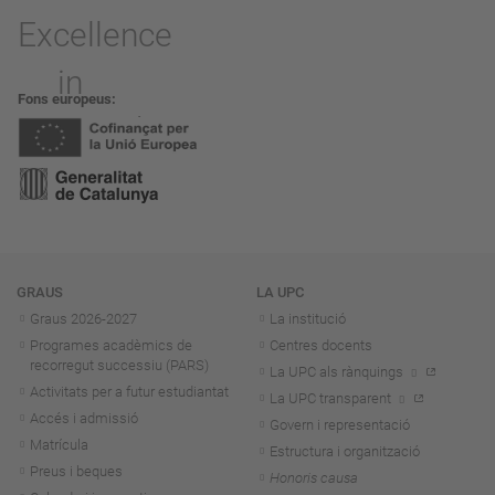
Fons europeus
Navegació
GRAUS
LA UPC
Graus 2026-202
7
La institució
Programes acadèmics de
Centres docents
recorregut successiu (PARS)
La UPC als rànquings
Activitats per a futur estudiantat
La UPC transparent
Accés i admissió
Govern i representació
Matrícula
Estructura i organització
Preus i beques
Honoris causa