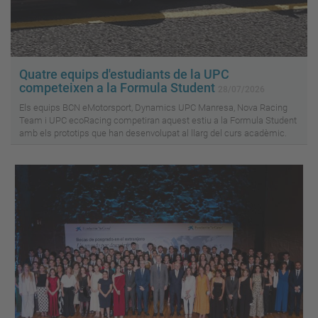
Quatre equips d'estudiants de la UPC
competeixen a la Formula Student
28/07/2026
Els equips BCN eMotorsport, Dynamics UPC Manresa, Nova Racing
Team i UPC ecoRacing competiran aquest estiu a la Formula Student
amb els prototips que han desenvolupat al llarg del curs acadèmic.