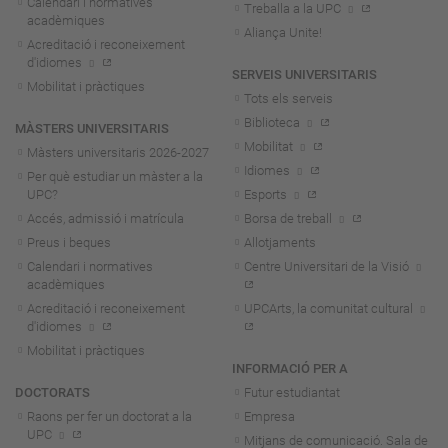
Calendari i normatives
Treballa a la UPC
acadèmiques
Aliança Unite!
Acreditació i reconeixement
d'idiomes
SERVEIS UNIVERSITARIS
Mobilitat i pràctiques
Tots els serveis
Biblioteca
MÀSTERS UNIVERSITARIS
Mobilitat
Màsters universitaris 2026-202
7
Idiomes
Per què estudiar un màster a la
UPC?
Esports
Accés, admissió i matrícula
Borsa de treball
Preus i beques
Allotjaments
Calendari i normatives
Centre Universitari de la Visió
acadèmiques
Acreditació i reconeixement
UPCArts, la comunitat cultural
d'idiomes
Mobilitat i pràctiques
INFORMACIÓ PER A
DOCTORATS
Futur estudiantat
Raons per fer un doctorat a la
Empresa
UPC
Mitjans de comunicació. Sala de