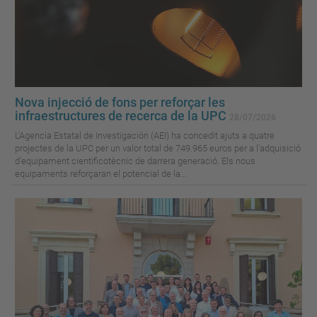
Nova injecció de fons per reforçar les
infraestructures de recerca de la UPC
28/07/2026
L'Agencia Estatal de Investigación (AEI) ha concedit ajuts a quatre
projectes de la UPC per un valor total de 749.965 euros per a l'adquisició
d'equipament cientificotècnic de darrera generació. Els nous
equipaments reforçaran el potencial de la...