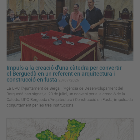
Impuls a la creació d'una càtedra per convertir
el Berguedà en un referent en arquitectura i
construcció en fusta
23/07/2026
La UPC, l'Ajuntament de Berga i l'Agència de Desenvolupament del
Berguedà han signat, el 23 de juliol, un conveni per a la creació de la
Càtedra UPC-Berguedà d'Arquitectura i Construcció en Fusta, impulsada
conjuntament per les tres institucions.