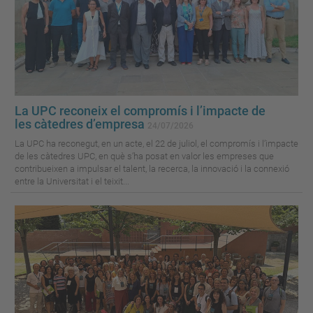
La UPC reconeix el compromís i l’impacte de
les càtedres d’empresa
24/07/2026
La UPC ha reconegut, en un acte, el 22 de juliol, el compromís i l’impacte
de les càtedres UPC, en què s’ha posat en valor les empreses que
contribueixen a impulsar el talent, la recerca, la innovació i la connexió
entre la Universitat i el teixit...