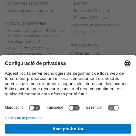
Programes de doctorat
premsa
Doctorats industrials
Estudiants UPC
Personal UPC
FORMACIÓ PERMANENT
Personal investigador
Màsters i postgraus. UPC School
Alumni
of Professional and Executive
Development
ACCÉS DIRECTE
Campus FPCAT-UPC de la
Atenea
Mobilitat Sostenible
Microcredencials
E-Secretaria
Idiomes
Seu electrònica
Formació per al professorat no
Identitat digital
universitari
Serveis TIC
Cursos d'estiu
Cursos MOOC
Licitació electrònica
Diploma per a més grans de 55
Portal del Personal UPC
anys
Directori PDI i PTGAS
R+D+I
Actualitat R+D+I
Marca corporativa