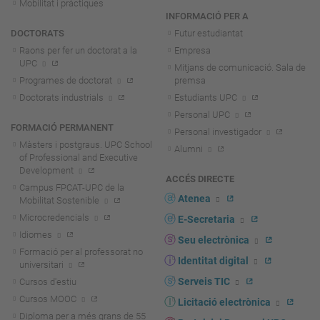
Mobilitat i pràctiques
INFORMACIÓ PER A
DOCTORATS
Futur estudiantat
Raons per fer un doctorat a la
Empresa
UPC
Mitjans de comunicació. Sala de
Programes de doctorat
premsa
Doctorats industrials
Estudiants UPC
Personal UPC
FORMACIÓ PERMANENT
Personal investigador
Màsters i postgraus. UPC School
Alumni
of Professional and Executive
Development
ACCÉS DIRECTE
Campus FPCAT-UPC de la
Atenea
Mobilitat Sostenible
Microcredencials
E-Secretaria
Idiomes
Seu electrònica
Formació per al professorat no
Identitat digital
universitari
Serveis TIC
Cursos d'estiu
Cursos MOOC
Licitació electrònica
Diploma per a més grans de 55