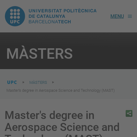
UPC.
MENU
Universitat
Politècnica
You
are
MÀSTERS
here:
de
Catalunya
MÀSTERS
Master's degree in Aerospace Science and Technology (MAST)
Master's degree in
Aerospace Science and