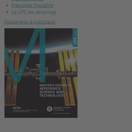
Preguntes freqüents
La UPC als rànquings
Descarrega la publicació