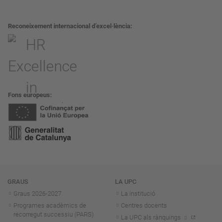
Reconeixement internacional d’excel·lència
Fons europeus
Navegació
GRAUS
LA UPC
Graus 2026-202
7
La institució
Programes acadèmics de
Centres docents
recorregut successiu (PARS)
La UPC als rànquings