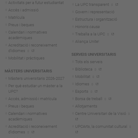
Activitats per a futur estudiantat
La UPC transparent
Accés i admissió
Govern i representació
Matrícula
Estructura i organització
Preus i beques
Honoris causa
Calendari i normatives
Treballa a la UPC
acadèmiques
Aliança Unite!
Acreditació i reconeixement
d'idiomes
SERVEIS UNIVERSITARIS
Mobilitat i pràctiques
Tots els serveis
Biblioteca
MÀSTERS UNIVERSITARIS
Mobilitat
Màsters universitaris 2026-202
7
Idiomes
Per què estudiar un màster a la
UPC?
Esports
Accés, admissió i matrícula
Borsa de treball
Preus i beques
Allotjaments
Calendari i normatives
Centre Universitari de la Visió
acadèmiques
Acreditació i reconeixement
UPCArts, la comunitat cultural
d'idiomes