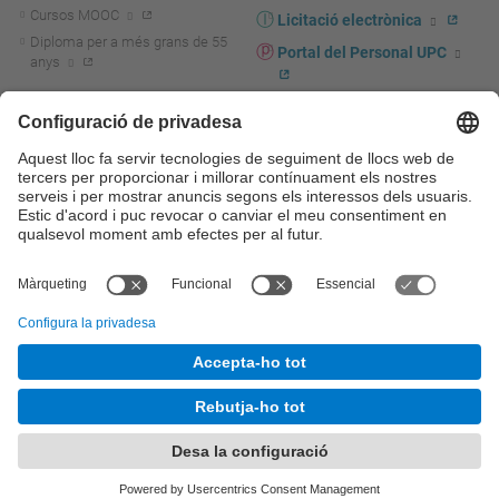
Cursos MOOC
Licitació electrònica
Diploma per a més grans de 55
Portal del Personal UPC
anys
Directori PDI i PTGAS
R+D+I
Actualitat R+D+I
Marca corporativa
La recerca a la UPC
UPCshop, marxandatge
La transferència, l'emprenedoria i
Sala de premsa
la innovació a la UPC
Foment i suport a la recerca
Seguretat i salut
Foment i suport a la
Autoprotecció i emergències
transferència, l'emprenedoria i la
innovació
Serveis per a empreses
Serveis Cientificotècnics
© UPC
Universitat Politècnica de Catalunya - BarcelonaTech
Contacte
Mapa del web
Accessibilitat
Avís legal
Configuració de privadesa