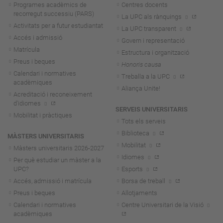
Programes acadèmics de
Centres docents
recorregut successiu (PARS)
La UPC als rànquings
Activitats per a futur estudiantat
La UPC transparent
Accés i admissió
Govern i representació
Matrícula
Estructura i organització
Preus i beques
Honoris causa
Calendari i normatives
Treballa a la UPC
acadèmiques
Aliança Unite!
Acreditació i reconeixement
d'idiomes
SERVEIS UNIVERSITARIS
Mobilitat i pràctiques
Tots els serveis
Biblioteca
MÀSTERS UNIVERSITARIS
Mobilitat
Màsters universitaris 2026-202
7
Idiomes
Per què estudiar un màster a la
UPC?
Esports
Accés, admissió i matrícula
Borsa de treball
Preus i beques
Allotjaments
Calendari i normatives
Centre Universitari de la Visió
acadèmiques