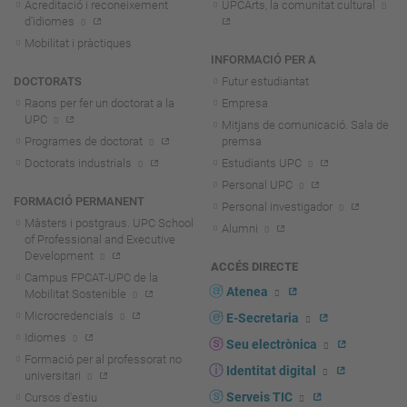
Acreditació i reconeixement
UPCArts, la comunitat cultural
d'idiomes
Mobilitat i pràctiques
INFORMACIÓ PER A
DOCTORATS
Futur estudiantat
Raons per fer un doctorat a la
Empresa
UPC
Mitjans de comunicació. Sala de
Programes de doctorat
premsa
Doctorats industrials
Estudiants UPC
Personal UPC
FORMACIÓ PERMANENT
Personal investigador
Màsters i postgraus. UPC School
Alumni
of Professional and Executive
Development
ACCÉS DIRECTE
Campus FPCAT-UPC de la
Atenea
Mobilitat Sostenible
Microcredencials
E-Secretaria
Idiomes
Seu electrònica
Formació per al professorat no
Identitat digital
universitari
Serveis TIC
Cursos d'estiu