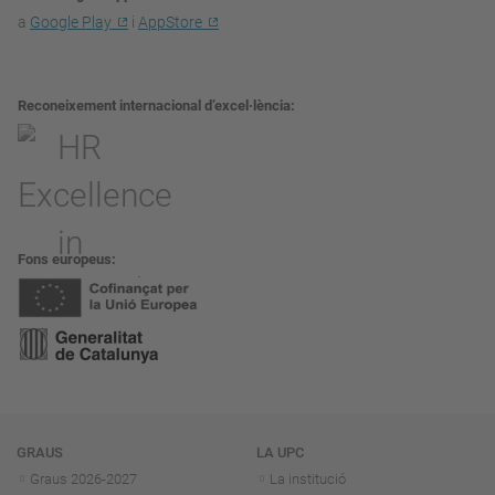
a
Google Play
i
AppStore
Reconeixement internacional d’excel·lència
Fons europeus
Navegació
GRAUS
LA UPC
Graus 2026-202
7
La institució