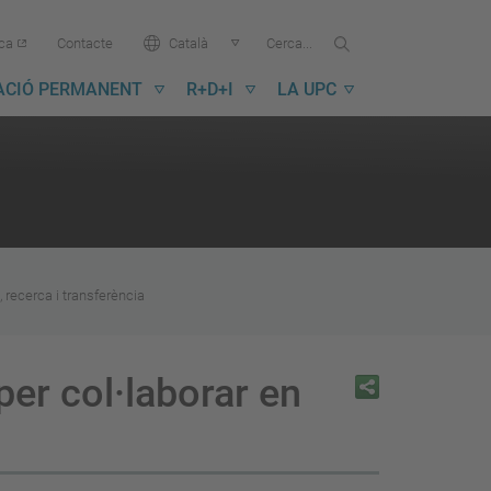
Cercar...
Cerca
Idioma:
ica
Contacte
Català
a
la
ACIÓ PERMANENT
R+D+I
LA UPC
UPC
 recerca i transferència
er col·laborar en