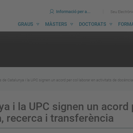
ines
Ves
Ves
Informació per a...
Seu Electròn
al
al
contingut
menú
avegació
GRAUS
MÀSTERS
DOCTORATS
FORM
incipal
 de Catalunya i la UPC signen un acord per col·laborar en activitats de docència,
a i la UPC signen un acord p
, recerca i transferència