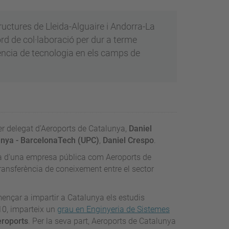
ructures de Lleida-Alguaire i Andorra-La
ord de col·laboració per dur a terme
ència de tecnologia en els camps de
ller delegat d’Aeroports de Catalunya,
Daniel
lunya - BarcelonaTech (UPC)
,
Daniel Crespo
.
a mà d'una empresa pública com Aeroports de
ransferència de coneixement entre el sector
mençar a impartir a Catalunya els estudis
010, imparteix un
grau en Enginyeria de Sistemes
eroports
. Per la seva part, Aeroports de Catalunya