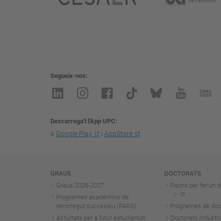
Segueix-nos
Descarrega't l'App UPC
a
Google Play
i
AppStore
Navegació
GRAUS
DOCTORATS
Graus 2026-202
7
Raons per fer un d
Programes acadèmics de
recorregut successiu (PARS)
Programes de doc
Activitats per a futur estudiantat
Doctorats industri