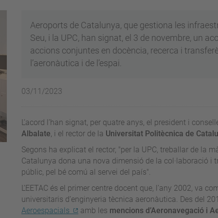
Aeroports de Catalunya, que gestiona les infraest
Seu, i la UPC, han signat, el 3 de novembre, un ac
accions conjuntes en docència, recerca i transfer
l’aeronàutica i de l’espai.
03/11/2023
L’acord l’han signat, per quatre anys, el president i conse
Albalate
, i el rector de la
Universitat Politècnica de Cata
Segons ha explicat el rector, "per la UPC, treballar de l
Catalunya dona una nova dimensió de la col·laboració i t
públic, pel bé comú al servei del país".
L’EETAC és el primer centre docent que, l’any 2002, va co
universitaris d’enginyeria tècnica aeronàutica. Des del 2
Aeroespacials
amb les
mencions d’Aeronavegació i A