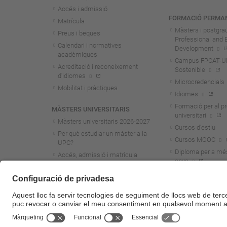
Accés i admissió
FORMACIÓ PERMA
Matrícula
Màsters i postgra
Preus i beques
Professional and 
Calendari i normatives
Development
acadèmiques
Campus FPCAT-UPC
Acreditació i reconeixement
Sostenible
d'idiomes
Microcredencials
Mobilitat i pràctiques
Idiomes
Formació per al p
MÀSTERS UNIVERSITARIS
universitari
Màsters universitaris 2026-202
7
Cursos d'estiu
Per què estudiar un màster a la
Cursos MOOC
UPC?
Diploma per a mé
Accés, admissió i matrícula
anys
Preus i beques
Calendari i normatives
acadèmiques
Acreditació i reconeixement
d'idiomes
Mobilitat i pràctiques