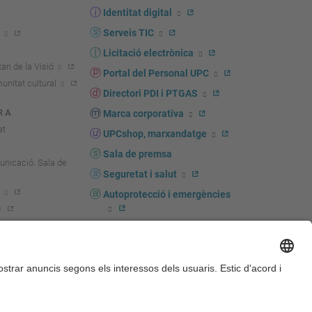
Identitat digital
Serveis TIC
Licitació electrònica
ari de la Visió
Portal del Personal UPC
unitat cultural
Directori PDI i PTGAS
R A
Marca corporativa
at
UPCshop, marxandatge
Sala de premsa
unicació. Sala de
Seguretat i salut
Autoprotecció i emergències
igador