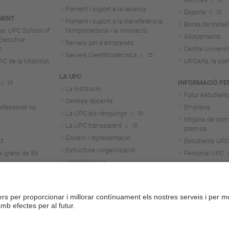
Foment i suport a la recerca
Esports
NENT
Foment i suport a la transferència,
Borsa de treball
us. UPC School of
l'emprenedoria i la innovació
Allotjaments
Executive
Serveis per a empreses
Centre Universit
Serveis Cientificotècnics
 de la Mobilitat
UPCArts, la com
LA UPC
INFORMACIÓ PE
La institució
Futur estudiant
Centres docents
rofessorat no
Empresa
La UPC als rànquings
Mitjans de com
La UPC transparent
premsa
Govern i representació
Estudiants UPC
Estructura i organització
s grans de 55
Personal UPC
Honoris causa
Personal invest
Treballa a la UPC
Alumni
Aliança Unite!