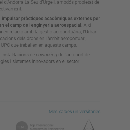
 el d’Andorra La Seu d’Urgell, ambdós propietat de
pectivament.
a
impulsar pràctiques acadèmiques externes per
r en el camp de l’enginyeria aeroespacial
. Així
ia
en relació amb la gestió aeroportuària, l’Urban
icacions dels drons en l’àmbit aeroportuari,
la UPC que treballen en aquests camps.
 instal·lacions de
coworking
de l’aeroport de
ogies i sistemes innovadors en el sector
Més xarxes universitàries