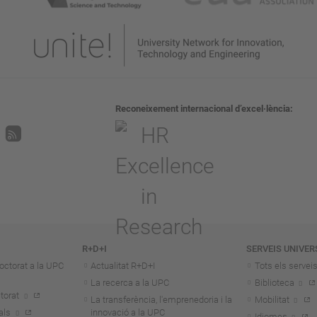
Reconeixement internacional d’excel·lència
R+D+I
SERVEIS UNIVER
octorat a la UPC
Actualitat R+D+I
Tots els servei
La recerca a la UPC
Biblioteca
torat
La transferència, l'emprenedoria i la
Mobilitat
als
innovació a la UPC
Idiomes