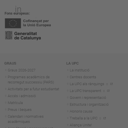
Fons europeus
Navegació
GRAUS
LA UPC
Graus 2026-202
7
La institució
Programes acadèmics de
Centres docents
recorregut successiu (PARS)
La UPC als rànquings
Activitats per a futur estudiantat
La UPC transparent
Accés i admissió
Govern i representació
Matrícula
Estructura i organització
Preus i beques
Honoris causa
Calendari i normatives
Treballa a la UPC
acadèmiques
Aliança Unite!