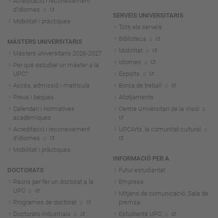
Acreditació i reconeixement
d'idiomes
SERVEIS UNIVERSITARIS
Mobilitat i pràctiques
Tots els serveis
Biblioteca
MÀSTERS UNIVERSITARIS
Mobilitat
Màsters universitaris 2026-202
7
Idiomes
Per què estudiar un màster a la
UPC?
Esports
Accés, admissió i matrícula
Borsa de treball
Preus i beques
Allotjaments
Calendari i normatives
Centre Universitari de la Visió
acadèmiques
Acreditació i reconeixement
UPCArts, la comunitat cultural
d'idiomes
Mobilitat i pràctiques
INFORMACIÓ PER A
DOCTORATS
Futur estudiantat
Raons per fer un doctorat a la
Empresa
UPC
Mitjans de comunicació. Sala de
Programes de doctorat
premsa
Doctorats industrials
Estudiants UPC