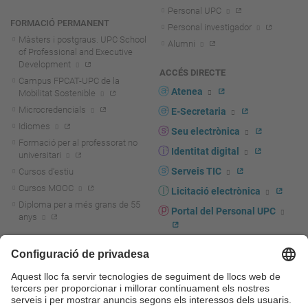
Personal UPC
FORMACIÓ PERMANENT
Personal investigador
Màsters i postgraus. UPC School
Alumni
of Professional and Executive
Development
ACCÉS DIRECTE
Campus FPCAT-UPC de la
Atenea
Mobilitat Sostenible
Microcredencials
E-Secretaria
Idiomes
Seu electrònica
Formació per al professorat no
Identitat digital
universitari
Serveis TIC
Cursos d'estiu
Cursos MOOC
Licitació electrònica
Diploma per a més grans de 55
Portal del Personal UPC
anys
Directori PDI i PTGAS
R+D+I
Actualitat R+D+I
Marca corporativa
La recerca a la UPC
UPCshop, marxandatge
La transferència, l'emprenedoria i
Sala de premsa
la innovació a la UPC