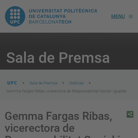
UPC.
MENU
Universitat
Politècnica
You
are
Sala de Premsa
here:
de
Catalunya
Sala de Premsa
Notícies
Gemma Fargas Ribas, vicerectora de Responsabilitat Social i Igualtat
Gemma Fargas Ribas,
vicerectora de