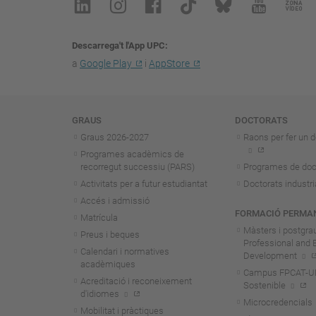
Descarrega't l'App UPC
a
Google Play
i
AppStore
Navegació
GRAUS
DOCTORATS
Graus 2026-202
7
Raons per fer un d
Programes acadèmics de
recorregut successiu (PARS)
Programes de doc
Activitats per a futur estudiantat
Doctorats industri
Accés i admissió
FORMACIÓ PERMA
Matrícula
Màsters i postgra
Preus i beques
Professional and 
Calendari i normatives
Development
acadèmiques
Campus FPCAT-UPC
Acreditació i reconeixement
Sostenible
d'idiomes
Microcredencials
Mobilitat i pràctiques