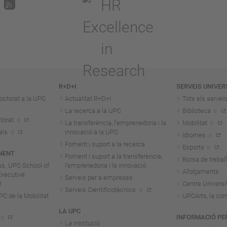
R+D+I
SERVEIS UNIVER
octorat a la UPC
Actualitat R+D+I
Tots els servei
La recerca a la UPC
Biblioteca
torat
La transferència, l'emprenedoria i la
Mobilitat
als
innovació a la UPC
Idiomes
Foment i suport a la recerca
Esports
NENT
Foment i suport a la transferència,
Borsa de treball
us. UPC School of
l'emprenedoria i la innovació
Allotjaments
Executive
Serveis per a empreses
Centre Universit
Serveis Cientificotècnics
 de la Mobilitat
UPCArts, la com
LA UPC
INFORMACIÓ PE
La institució