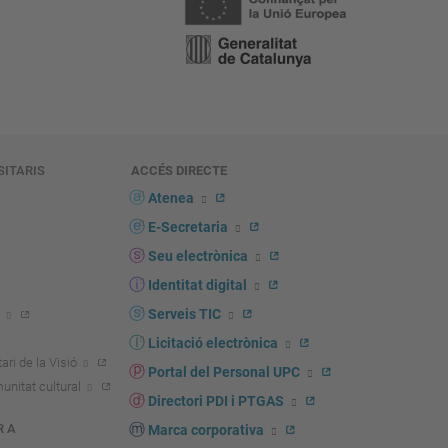
SITARIS
ACCÉS DIRECTE
s
Atenea
E-Secretaria
Seu electrònica
Identitat digital
Serveis TIC
Licitació electrònica
ari de la Visió
Portal del Personal UPC
unitat cultural
Directori PDI i PTGAS
R A
Marca corporativa