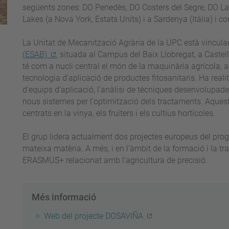
següents zones: DO Penedès, DO Costers del Segre, DO La 
Lakes (a Nova York, Estats Units) i a Sardenya (Itàlia) i co
La Unitat de Mecanització Agrària de la UPC està vinculad
(ESAB)
, situada al Campus del Baix Llobregat, a Castell
té com a nucli central el món de la maquinària agrícola, 
tecnologia d'aplicació de productes fitosanitaris. Ha realit
d'equips d'aplicació, l'anàlisi de tècniques desenvolupades
nous sistemes per l'optimització dels tractaments. Aque
centrats en la vinya, els fruiters i els cultius hortícoles.
El grup lidera actualment dos projectes europeus del pr
mateixa matèria. A més, i en l’àmbit de la formació i la t
ERASMUS+ relacionat amb l’agricultura de precisió.
Més informació
Web del projecte DOSAVIÑA