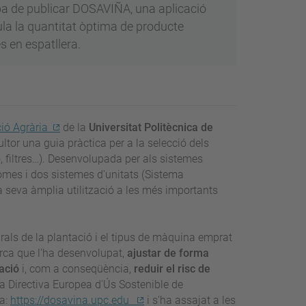
ba de publicar DOSAVIÑA, una aplicació
ula la quantitat òptima de producte
es en espatllera.
ió Agrària
de la
Universitat Politècnica de
ultor una guia pràctica per a la selecció dels
, filtres…). Desenvolupada per als sistemes
iomes i dos sistemes d'unitats (Sistema
la seva àmplia utilització a les més importants
rals de la plantació i el tipus de màquina emprat
erca que l'ha desenvolupat,
ajustar de forma
ació
i, com a conseqüència,
reduir el risc de
la Directiva Europea d'Ús Sostenible de
 a:
https://dosavina.upc.edu
i s'ha assajat a les