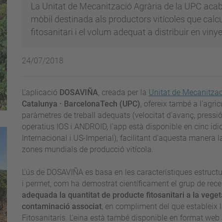
La Unitat de Mecanització Agrària de la UPC aca
mòbil destinada als productors vitícoles que calc
fitosanitari i el volum adequat a distribuir en viny
24/07/2018
L'aplicació
DOSAVIÑA
, creada per la
Unitat de Mecanitzac
Catalunya · BarcelonaTech (UPC)
,
ofereix també a l'agric
paràmetres de treball adequats (velocitat d'avanç, pressió
operatius IOS i ANDROID, l'app està disponible en cinc id
Internacional i US-Imperial), facilitant d'aquesta manera 
zones mundials de producció vitícola.
L'ús de DOSAVIÑA es basa en les característiques estructu
i permet, com ha demostrat científicament el grup de rec
adequada la quantitat de producte fitosanitari a la veget
contaminació associat
, en compliment del que estableix 
Fitosanitaris. L'eina està també disponible en format web