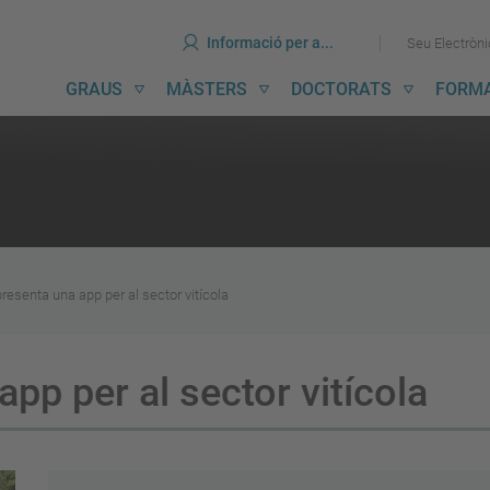
ines
Ves
Ves
Informació per a...
Seu Electròn
al
al
contingut
menú
avegació
GRAUS
MÀSTERS
DOCTORATS
FORM
incipal
resenta una app per al sector vitícola
pp per al sector vitícola