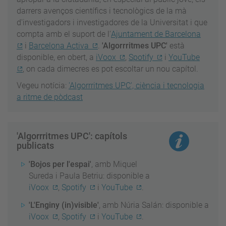
darrers avenços científics i tecnològics de la mà
d'investigadors i investigadores de la Universitat i que
compta amb el suport de l'
Ajuntament de Barcelona
i
Barcelona Activa
.
'Algorrritmes UPC'
està
disponible, en obert, a
iVoox
,
Spotify
i
YouTube
, on cada dimecres es pot escoltar un nou capítol.
Vegeu notícia:
'Algorrritmes UPC', ciència i tecnologia
a ritme de pòdcast
'Algorrritmes UPC': capítols
publicats
'Bojos per l'espai'
, amb Miquel
Sureda i Paula Betriu: disponible a
iVoox
,
Spotify
i
YouTube
.
'L'Enginy (in)visible'
, amb Núria Salán: disponible a
iVoox
,
Spotify
i
YouTube
.