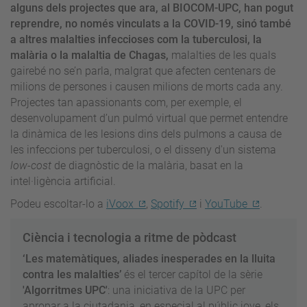
alguns dels projectes que ara, al BIOCOM-UPC, han pogut
reprendre, no només vinculats a la COVID-19, sinó també
a altres malalties infeccioses com la tuberculosi, la
malària o la malaltia de Chagas,
malalties de les quals
gairebé no se’n parla, malgrat que afecten centenars de
milions de persones i causen milions de morts cada any.
Projectes tan apassionants com, per exemple, el
desenvolupament d’un pulmó virtual que permet entendre
la dinàmica de les lesions dins dels pulmons a causa de
les infeccions per tuberculosi, o el disseny d'un sistema
low-cost
de diagnòstic de la malària, basat en la
intel·ligència artificial.
Podeu escoltar-lo a
iVoox
,
Spotify
i
YouTube
.
Ciència i tecnologia a ritme de pòdcast
‘Les matemàtiques, aliades inesperades en la lluita
contra les malalties’
és el tercer capítol de la sèrie
'Algorritmes UPC'
: una iniciativa de la UPC per
apropar a la ciutadania, en especial al públic jove, els