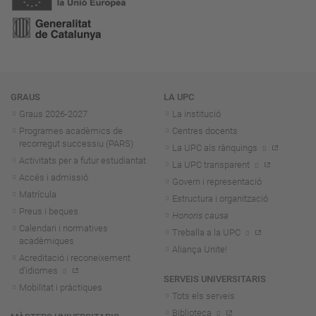
Navegació
GRAUS
LA UPC
Graus 2026-202
7
La institució
Programes acadèmics de
Centres docents
recorregut successiu (PARS)
La UPC als rànquings
Activitats per a futur estudiantat
La UPC transparent
Accés i admissió
Govern i representació
Matrícula
Estructura i organització
Preus i beques
Honoris causa
Calendari i normatives
Treballa a la UPC
acadèmiques
Aliança Unite!
Acreditació i reconeixement
d'idiomes
SERVEIS UNIVERSITARIS
Mobilitat i pràctiques
Tots els serveis
Biblioteca