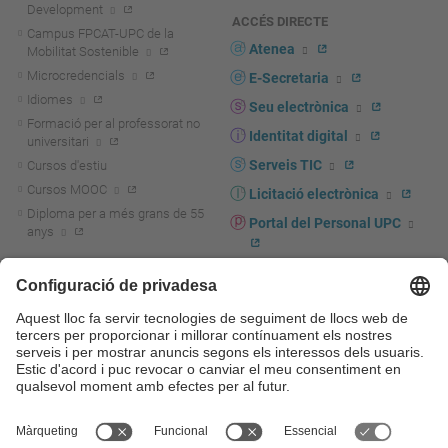
Development
ACCÉS DIRECTE
Campus FPCAT-UPC de la
Atenea
Mobilitat Sostenible
Microcredencials
E-Secretaria
Idiomes
Seu electrònica
Formació per al professorat no
Identitat digital
universitari
Serveis TIC
Cursos d'estiu
Cursos MOOC
Licitació electrònica
Diploma per a més grans de 55
Portal del Personal UPC
anys
Directori PDI i PTGAS
R+D+I
Actualitat R+D+I
Marca corporativa
La recerca a la UPC
UPCshop, marxandatge
La transferència, l'emprenedoria i
Sala de premsa
la innovació a la UPC
Foment i suport a la recerca
Seguretat i salut
Foment i suport a la
Autoprotecció i emergències
transferència, l'emprenedoria i la
innovació