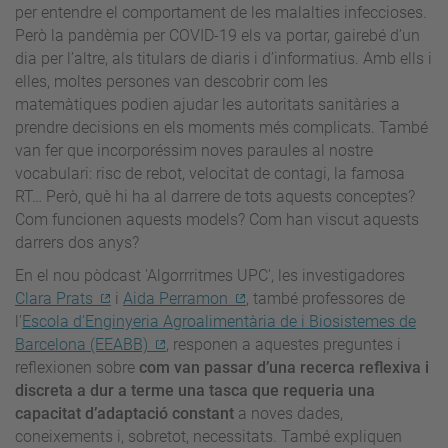
per entendre el comportament de les malalties infeccioses.
Però la pandèmia per COVID-19 els va portar, gairebé d’un
dia per l’altre, als titulars de diaris i d’informatius. Amb ells i
elles, moltes persones van descobrir com les
matemàtiques podien ajudar les autoritats sanitàries a
prendre decisions en els moments més complicats. També
van fer que incorporéssim noves paraules al nostre
vocabulari: risc de rebot, velocitat de contagi, la famosa
RT… Però, què hi ha al darrere de tots aquests conceptes?
Com funcionen aquests models? Com han viscut aquests
darrers dos anys?
En el nou pòdcast 'Algorrritmes UPC', les investigadores
Clara Prats
i
Aida Perramon
, també professores de
l'
Escola d'Enginyeria Agroalimentària de i Biosistemes de
Barcelona (EEABB)
, responen a aquestes preguntes i
reflexionen sobre
com van passar d’una recerca reflexiva i
discreta a dur a terme una tasca que requeria una
capacitat d’adaptació constant
a noves dades,
coneixements i, sobretot, necessitats. També expliquen