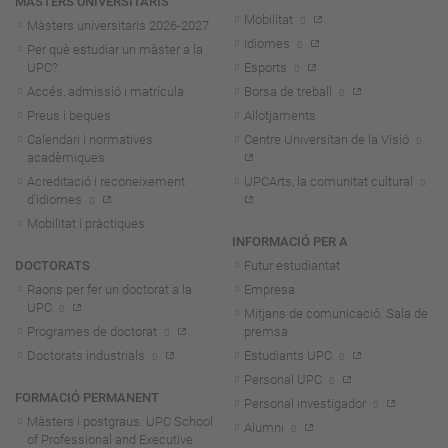
MÀSTERS UNIVERSITARIS
Mobilitat
Màsters universitaris 2026-202
7
Idiomes
Per què estudiar un màster a la
UPC?
Esports
Accés, admissió i matrícula
Borsa de treball
Preus i beques
Allotjaments
Calendari i normatives
Centre Universitari de la Visió
acadèmiques
Acreditació i reconeixement
UPCArts, la comunitat cultural
d'idiomes
Mobilitat i pràctiques
INFORMACIÓ PER A
DOCTORATS
Futur estudiantat
Raons per fer un doctorat a la
Empresa
UPC
Mitjans de comunicació. Sala de
Programes de doctorat
premsa
Doctorats industrials
Estudiants UPC
Personal UPC
FORMACIÓ PERMANENT
Personal investigador
Màsters i postgraus. UPC School
Alumni
of Professional and Executive