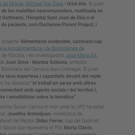
s de Miguel
,
Michael Ray Epke
i
Oriol Alís
. El jurat
p de les malalties neuromusculars, realitzada en
ut Guttmann, l’Hospital Sant Joan de Déu o el
 de pacients, com Duchenne Parent Project, i
l projecte
‘Alimentació sostenible, caminant cap
ria Agroalimentària i de Biosistemes de
a de l’Escola, i els investigadors
José Maria Gil
,
 de
Joan Simó
i
Montse Solsona
, ambdós
a Biblioteca del Campus Baix Llobregat. El jurat
la seva expertesa i capacitats davant del repte
ix, ha destacat
"el treball en xarxa amb altres
onnectant amb agents socials i del territori i,
re i sensibilitzar sobre la temàtica”
.
promís Social: Canvia el món amb la UPC ha estat
ial;
Josefina Antonijuan
, vicerectora de
abinet del Rector;
Dídac Ferrer
, cap del Gabinet
l Social que representa el PDI;
Marta Clarós
,
hoi
, membre del Consell Social que representa