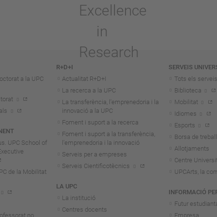
R+D+I
SERVEIS UNIVER
octorat a la UPC
Actualitat R+D+I
Tots els servei
La recerca a la UPC
Biblioteca
torat
La transferència, l'emprenedoria i la
Mobilitat
als
innovació a la UPC
Idiomes
Foment i suport a la recerca
Esports
NENT
Foment i suport a la transferència,
Borsa de treball
us. UPC School of
l'emprenedoria i la innovació
Allotjaments
Executive
Serveis per a empreses
Centre Universit
Serveis Cientificotècnics
 de la Mobilitat
UPCArts, la com
LA UPC
INFORMACIÓ PE
La institució
Futur estudiant
Centres docents
rofessorat no
Empresa