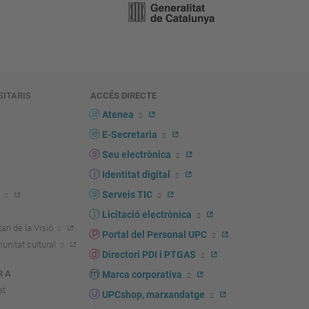
SITARIS
ACCÉS DIRECTE
s
Atenea
E-Secretaria
Seu electrònica
Identitat digital
Serveis TIC
Licitació electrònica
ari de la Visió
Portal del Personal UPC
unitat cultural
Directori PDI i PTGAS
R A
Marca corporativa
at
UPCshop, marxandatge