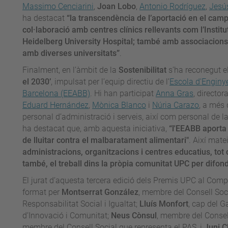
Massimo Cenciarini
,
Joan Lobo
,
Antonio Rodríguez
,
Jesú
ha destacat
“la transcendència de l’aportació en el cam
col·laboració amb centres clínics rellevants com l’Instit
Heidelberg University Hospital; també amb associacions
amb diverses universitats”
.
Finalment, en l’àmbit de la
Sostenibilitat
s’ha reconegut e
el 2030’
, impulsat per l’equip directiu de l’
Escola d'Enginye
Barcelona (EEABB)
. Hi han participat
Anna Gras
, director
Eduard Hernández
,
Mònica Blanco
i
Núria Carazo
, a més
personal d’administració i serveis, així com personal de l
ha destacat que, amb aquesta iniciativa,
“l'EEABB aporta 
de lluitar contra el malbaratament alimentari"
. Així mate
administracions, organitzacions i centres educatius, tot c
també, el treball dins la pròpia comunitat UPC per difond
El jurat d’aquesta tercera edició dels Premis UPC al Com
format per
Montserrat González
, membre del Consell Soc
Responsabilitat Social i Igualtat;
Lluís Monfort
, cap del G
d’Innovació i Comunitat;
Neus Cònsul
, membre del Consel
membre del Consell Social que representa el PAS, i
Juni C