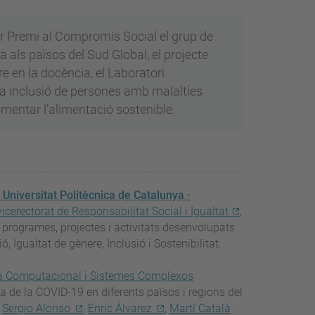
3r Premi al Compromís Social el grup de
ls països del Sud Global, el projecte
 en la docència, el Laboratori
a inclusió de persones amb malalties
omentar l’alimentació sostenible.
a
Universitat Politècnica de Catalunya ·
vicerectorat de Responsabilitat Social i Igualtat
,
s programes, projectes i activitats desenvolupats
, Igualtat de gènere, Inclusió i Sostenibilitat.
a Computacional i Sistemes Complexos
a de la COVID-19 en diferents països i regions del
,
Sergio Alonso
,
Enric Álvarez
,
Martí Català