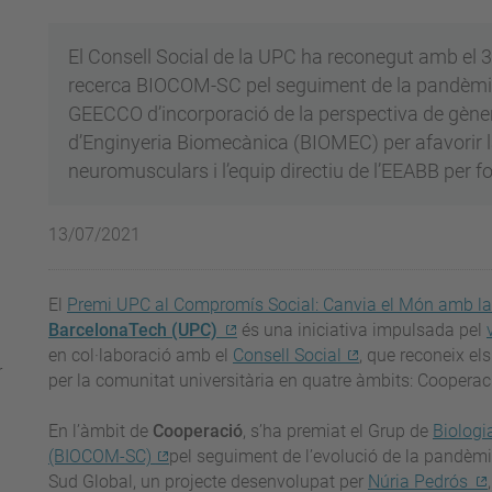
El Consell Social de la UPC ha reconegut amb el 
recerca BIOCOM-SC pel seguiment de la pandèmia a
GEECCO d’incorporació de la perspectiva de gènere
d’Enginyeria Biomecànica (BIOMEC) per afavorir l
neuromusculars i l’equip directiu de l’EEABB per f
13/07/2021
El
Premi UPC al Compromís Social: Canvia el Món amb l
BarcelonaTech (UPC)
és una iniciativa impulsada pel
en col·laboració amb el
Consell Social
, que reconeix el
r
per la comunitat universitària en quatre àmbits: Cooperació
En l’àmbit de
Cooperació
, s’ha premiat el Grup de
Biologi
(BIOCOM-SC)
pel seguiment de l’evolució de la pandèmi
Sud Global, un projecte desenvolupat per
Núria Pedrós