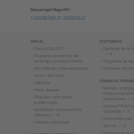
Descarrega't l'App UPC
a
Google Play
i
AppStore
Navegació
GRAUS
DOCTORATS
Graus 2026-202
7
Raons per fer un d
Programes acadèmics de
recorregut successiu (PARS)
Programes de doc
Activitats per a futur estudiantat
Doctorats industri
Accés i admissió
FORMACIÓ PERMA
Matrícula
Màsters i postgra
Preus i beques
Professional and 
Calendari i normatives
Development
acadèmiques
Campus FPCAT-UPC
Acreditació i reconeixement
Sostenible
d'idiomes
Microcredencials
Mobilitat i pràctiques
Idiomes
Formació per al p