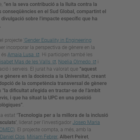
e,
“en la seva contribució a la lluita contra la
s conseqüències en el Sud Global, compartint el
i divulgació sobre l'impacte específic que ha
.
del projecte
'Gender Equality in Engineering
er incorporar la perspectiva de gènere en la
C és
Amaia Lusa
. Hi participen també les
isabet Mas de les Valls
,
Noelia Olmedo
i
ció i serveis. El jurat ha valorat que
“aquest
e gènere en la docència a la Universitat, creant
l’adopció de la competència transversal de gènere
a
"la dificultat afegida en tractar-se de l'àmbit
s, i que ha situat la UPC en una posició
ològiques”
.
ha estat
‘Tecnologia per a la millora de la inclusió
sculats’
, liderat per l’investigador
Josep Maria
BIOMEC)
. El projecte compta, a més, amb la
Daniel Clos
,
Míriam Febrer
,
Albert Peiret
,