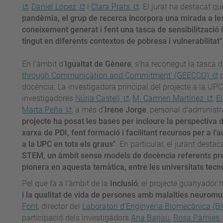
,
Daniel López
i
Clara Prats
. El jurat ha destacat qu
pandèmia, el grup de recerca incorpora una mirada a le
coneixement generat i fent una tasca de sensibilització 
tingut en diferents contextos de pobresa i vulnerabilitat”
En l'àmbit d’
Igualtat de Gènere
, s’ha reconegut la tasca 
through Communication and Commitment' (GEECCO)
p
docència. La investigadora principal del projecte a la UP
investigadores
Núria Castell
,
M. Carmen Martínez
,
El
Marta Peña
, a més d’
Irene Jorge
, personal d’administra
projecte ha posat les bases per incloure la perspectiva d
xarxa de PDI, fent formació i facilitant recursos per a 
a la UPC en tots els graus"
. En particular, el jurant destac
STEM, un àmbit sense models de docència referents previ
pionera en aquesta temàtica, entre les universitats tecn
Pel que fa a l’àmbit de la
Inclusió
, el projecte guanyador 
i la qualitat de vida de persones amb malalties neuromu
Font
, director del
Laboratori d’Enginyeria Biomecànica (
participació dels investigadors
Ana Barjau
,
Rosa Pàmies
,