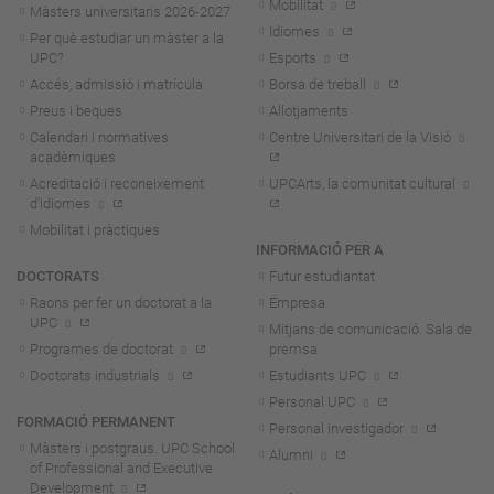
Mobilitat
Màsters universitaris 2026-202
7
Idiomes
Per què estudiar un màster a la
UPC?
Esports
Accés, admissió i matrícula
Borsa de treball
Preus i beques
Allotjaments
Calendari i normatives
Centre Universitari de la Visió
acadèmiques
Acreditació i reconeixement
UPCArts, la comunitat cultural
d'idiomes
Mobilitat i pràctiques
INFORMACIÓ PER A
DOCTORATS
Futur estudiantat
Raons per fer un doctorat a la
Empresa
UPC
Mitjans de comunicació. Sala de
Programes de doctorat
premsa
Doctorats industrials
Estudiants UPC
Personal UPC
FORMACIÓ PERMANENT
Personal investigador
Màsters i postgraus. UPC School
Alumni
of Professional and Executive
Development