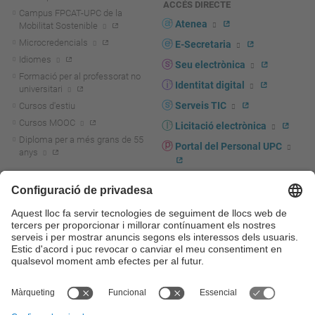
ACCÉS DIRECTE
Campus FPCAT-UPC de la
Atenea
Mobilitat Sostenible
Microcredencials
E-Secretaria
Idiomes
Seu electrònica
Formació per al professorat no
Identitat digital
universitari
Serveis TIC
Cursos d'estiu
Cursos MOOC
Licitació electrònica
Diploma per a més grans de 55
Portal del Personal UPC
anys
Directori PDI i PTGAS
R+D+I
Actualitat R+D+I
Marca corporativa
La recerca a la UPC
UPCshop, marxandatge
La transferència, l'emprenedoria i
Sala de premsa
la innovació a la UPC
Foment i suport a la recerca
Seguretat i salut
Foment i suport a la
Autoprotecció i emergències
transferència, l'emprenedoria i la
innovació