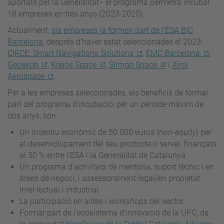
aportats per la Generalitat− el programa permetrà incubar
18 empreses en tres anys (2023-2025).
Actualment,
sis empreses ja formen part de l’ESA BIC
Barcelona
, després d’haver estat seleccionades el 2023:
CIRCE .Smart Navigations Solutions
,
EMC Barcelona
,
Geoskop
,
Kreios Space
,
Slimop Space
i
Xiroi
Aerospace
.
Per a les empreses seleccionades, els beneficis de formar
part del programa d’incubació, per un període màxim de
dos anys, són:
Un incentiu econòmic de 50.000 euros (
non-equity
) per
al desenvolupament del seu producte o servei, finançats
al 50 % entre l’ESA i la Generalitat de Catalunya.
Un programa d’activitats de mentoria, suport tècnic i en
àrees de negoci, i assessorament legal/en propietat
intel·lectual i industrial.
La participació en actes i
workshops
del sector.
Formar part de l'ecosistema d'innovació de la UPC, de