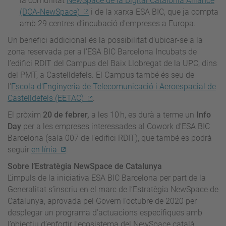
la comunitat
NewSpace de la Digital Catalonia Alliance
(DCA-NewSpace)
i de la xarxa ESA BIC, que ja compta
amb 29 centres d’incubació d’empreses a Europa.
Un benefici addicional és la possibilitat d’ubicar-se a la
zona reservada per a l'ESA BIC Barcelona Incubats de
l’edifici RDIT del Campus del Baix Llobregat de la UPC, dins
del PMT, a Castelldefels. El Campus també és seu de
l'
Escola d'Enginyeria de Telecomunicació i Aeroespacial de
Castelldefels (EETAC)
.
El pròxim
20 de febrer,
a les 10 h, es durà a terme un
Info
Day
per a les empreses interessades al Cowork d’ESA BIC
Barcelona (sala 007 de l’edifici RDIT), que també es podrà
seguir
en línia
.
Sobre l’Estratègia NewSpace de Catalunya
L’impuls de la iniciativa ESA BIC Barcelona per part de la
Generalitat s’inscriu en el marc de l’Estratègia NewSpace de
Catalunya, aprovada pel Govern l’octubre de 2020 per
desplegar un programa d’actuacions específiques amb
l’objectiu d’enfortir l’ecosistema del NewSpace català,