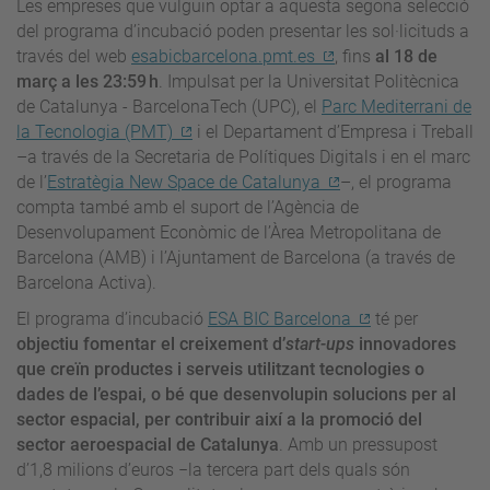
Les empreses que vulguin optar a aquesta segona selecció
del programa d’incubació poden presentar les sol·licituds a
través del web
esabicbarcelona.pmt.es
, fins
al 18 de
març a les 23:59 h
. Impulsat per la Universitat Politècnica
de Catalunya - BarcelonaTech (UPC), el
Parc Mediterrani de
la Tecnologia (PMT)
i el Departament d’Empresa i Treball
–a través de la Secretaria de Polítiques Digitals i en el marc
de l’
Estratègia New Space de Catalunya
–, el programa
compta també amb el suport de l’Agència de
Desenvolupament Econòmic de l’Àrea Metropolitana de
Barcelona (AMB) i l’Ajuntament de Barcelona (a través de
Barcelona Activa).
El programa d’incubació
ESA BIC Barcelona
té per
objectiu fomentar el creixement d’
start-ups
innovadores
que creïn productes i serveis utilitzant tecnologies o
dades de l’espai, o bé que desenvolupin solucions per al
sector espacial, per contribuir així a la promoció del
sector aeroespacial de Catalunya
. Amb un pressupost
d’1,8 milions d’euros −la tercera part dels quals són