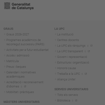
Navegació
GRAUS
LA UPC
Graus 2026-202
7
La institució
Programes acadèmics de
Centres docents
recorregut successiu (PARS)
La UPC als rànquings
Activitats per a futur estudiantat
La UPC transparent
Accés i admissió
Govern i representació
Matrícula
Estructura i organització
Preus i beques
Honoris causa
Calendari i normatives
Treballa a la UPC
acadèmiques
Aliança Unite!
Acreditació i reconeixement
d'idiomes
SERVEIS UNIVERSITARIS
Mobilitat i pràctiques
Tots els serveis
Biblioteca
MÀSTERS UNIVERSITARIS