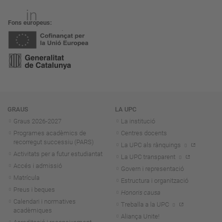
Fons europeus
Navegació
GRAUS
LA UPC
Graus 2026-202
7
La institució
Programes acadèmics de
Centres docents
recorregut successiu (PARS)
La UPC als rànquings
Activitats per a futur estudiantat
La UPC transparent
Accés i admissió
Govern i representació
Matrícula
Estructura i organització
Preus i beques
Honoris causa
Calendari i normatives
Treballa a la UPC
acadèmiques
Aliança Unite!