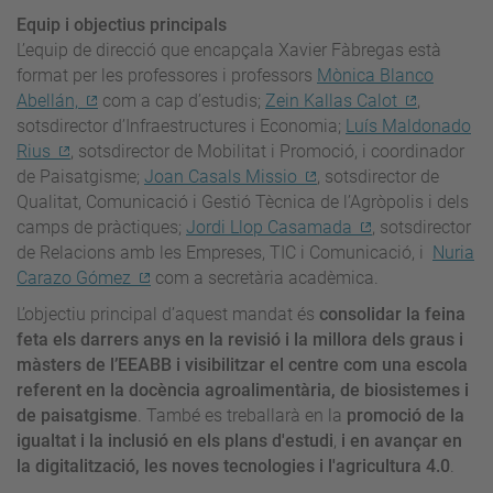
Equip i objectius principals
L’equip de direcció que encapçala Xavier Fàbregas està
format per les professores i professors
Mònica Blanco
Abellán,
com a cap d’estudis;
Zein Kallas Calot
,
sotsdirector d’Infraestructures i Economia;
Luís Maldonado
Rius
, sotsdirector de Mobilitat i Promoció, i coordinador
de Paisatgisme;
Joan Casals Missio
, sotsdirector de
Qualitat, Comunicació i Gestió Tècnica de l’Agròpolis i dels
camps de pràctiques;
Jordi Llop Casamada
, sotsdirector
de Relacions amb les Empreses, TIC i Comunicació, i
Nuria
Carazo Gómez
com a secretària acadèmica.
L’objectiu principal d’aquest mandat és
consolidar la feina
feta els darrers anys en la revisió i la millora dels graus i
màsters de l’EEABB i
visibilitzar el centre com una escola
referent en la docència agroalimentària, de biosistemes i
de paisatgisme
. També es treballarà en la
promoció de la
igualtat i la inclusió en els plans d'estudi
,
i en avançar en
la digitalització, les noves tecnologies i l'agricultura 4.0
.