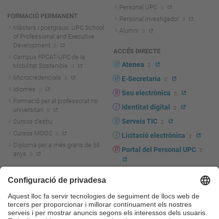
Personal UPC
FORMACIÓ PERMANENT
Personal investigador
Màsters i postgraus. UPC School
Alumni
of Professional and Executive
Development
ACCÉS DIRECTE
Campus FPCAT-UPC de la
Atenea
Mobilitat Sostenible
Microcredencials
E-Secretaria
Idiomes
Seu electrònica
Formació per al professorat no
Identitat digital
universitari
Serveis TIC
Cursos d'estiu
Cursos MOOC
Licitació electrònica
Diploma per a més grans de 55
Portal del Personal UPC
anys
Directori PDI i PTGAS
R+D+I
Actualitat R+D+I
Marca corporativa
La recerca a la UPC
UPCshop, marxandatge
La transferència, l'emprenedoria i
Sala de premsa
la innovació a la UPC