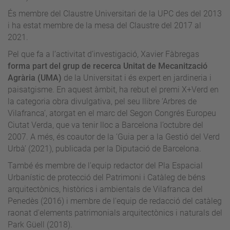
És membre del Claustre Universitari de la UPC des del 2013
i ha estat membre de la mesa del Claustre del 2017 al
2021.
Pel que fa a l’activitat d’investigació, Xavier Fàbregas
forma part del grup de recerca Unitat de Mecanització
Agrària (UMA)
de la Universitat i és expert en jardineria i
paisatgisme. En aquest àmbit, ha rebut el premi X+Verd en
la categoria obra divulgativa, pel seu llibre ‘Arbres de
Vilafranca’, atorgat en el marc del Segon Congrés Europeu
Ciutat Verda, que va tenir lloc a Barcelona l’octubre del
2007. A més, és coautor de la ‘Guia per a la Gestió del Verd
Urbà’ (2021), publicada per la Diputació de Barcelona.
També és membre de l'equip redactor del Pla Espacial
Urbanístic de protecció del Patrimoni i Catàleg de béns
arquitectònics, històrics i ambientals de Vilafranca del
Penedès (2016) i membre de l'equip de redacció del catàleg
raonat d'elements patrimonials arquitectònics i naturals del
Park Güell (2018).