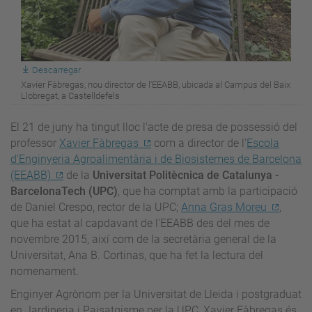
Descarregar
Xavier Fàbregas, nou director de l'EEABB, ubicada al Campus del Baix
Llobregat, a Castelldefels
El 21 de juny ha tingut lloc l'acte de presa de possessió del
professor
Xavier Fàbregas
com a director de l'
Escola
d'Enginyeria Agroalimentària i de Biosistemes de Barcelona
(EEABB)
de la
Universitat Politècnica de Catalunya -
BarcelonaTech (UPC)
, que ha comptat amb la participació
de
Daniel Crespo
, rector de la UPC;
Anna Gras Moreu
,
que ha estat al capdavant de l'EEABB des del mes de
novembre 2015, així com de la secretària general de la
Universitat,
Ana B. Cortinas
, que ha fet la lectura del
nomenament.
Enginyer Agrònom per la Universitat de Lleida i postgraduat
en Jardineria i Paisatgisme per la UPC, Xavier Fàbregas és