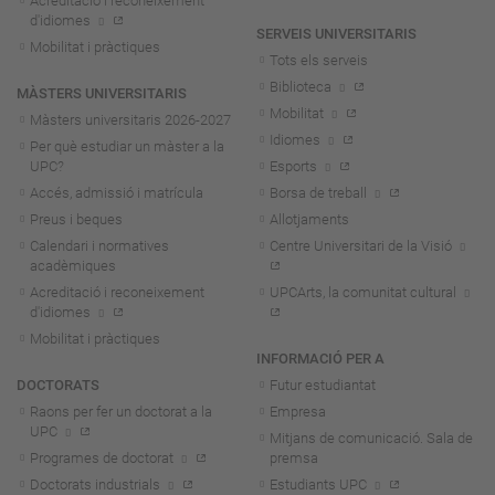
Acreditació i reconeixement
d'idiomes
SERVEIS UNIVERSITARIS
Mobilitat i pràctiques
Tots els serveis
Biblioteca
MÀSTERS UNIVERSITARIS
Mobilitat
Màsters universitaris 2026-202
7
Idiomes
Per què estudiar un màster a la
UPC?
Esports
Accés, admissió i matrícula
Borsa de treball
Preus i beques
Allotjaments
Calendari i normatives
Centre Universitari de la Visió
acadèmiques
Acreditació i reconeixement
UPCArts, la comunitat cultural
d'idiomes
Mobilitat i pràctiques
INFORMACIÓ PER A
DOCTORATS
Futur estudiantat
Raons per fer un doctorat a la
Empresa
UPC
Mitjans de comunicació. Sala de
Programes de doctorat
premsa
Doctorats industrials
Estudiants UPC