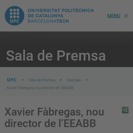
UPC.
MENU
Universitat
Politècnica
You
are
Sala de Premsa
here:
de
Catalunya
Sala de Premsa
Notícies
Xavier Fàbregas, nou director de l’EEABB
Xavier Fàbregas, nou
director de l’EEABB