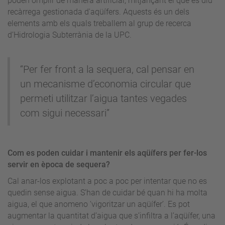
poden omplir de manera artificial, mitjançant el que es diu
recàrrega gestionada d'aqüífers. Aquests és un dels
elements amb els quals treballem al grup de recerca
d’Hidrologia Subterrània de la UPC.
“Per fer front a la sequera, cal pensar en
un mecanisme d’economia circular que
permeti utilitzar l’aigua tantes vegades
com sigui necessari”
Com es poden cuidar i mantenir els aqüífers per fer-los
servir en època de sequera?
Cal anar-los explotant a poc a poc per intentar que no es
quedin sense aigua. S’han de cuidar bé quan hi ha molta
aigua, el que anomeno ‘vigoritzar un aqüífer’. Es pot
augmentar la quantitat d’aigua que s’infiltra a l’aqüífer, una