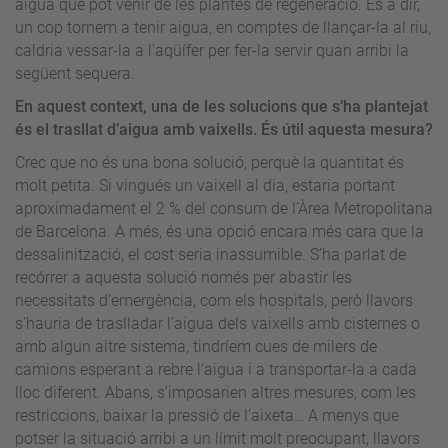
aigua que pot venir de les plantes de regeneració. És a dir,
un cop tornem a tenir aigua, en comptes de llançar-la al riu,
caldria vessar-la a l'aqüífer per fer-la servir quan arribi la
següent sequera.
En aquest context, una de les solucions que s’ha plantejat
és el trasllat d’aigua amb vaixells. És útil aquesta mesura?
Crec que no és una bona solució, perquè la quantitat és
molt petita. Si vingués un vaixell al dia, estaria portant
aproximadament el 2 % del consum de l’Àrea Metropolitana
de Barcelona. A més, és una opció encara més cara que la
dessalinització, el cost seria inassumible. S’ha parlat de
recórrer a aquesta solució només per abastir les
necessitats d’emergència, com els hospitals, però llavors
s’hauria de traslladar l’aigua dels vaixells amb cisternes o
amb algun altre sistema, tindríem cues de milers de
camions esperant a rebre l’aigua i a transportar-la a cada
lloc diferent. Abans, s’imposarien altres mesures, com les
restriccions, baixar la pressió de l’aixeta… A menys que
potser la situació arribi a un límit molt preocupant, llavors