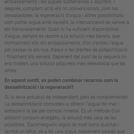
embassaments i les aigües subterrànies o aqüífers. I
després, comptem amb els no convencionals, com les
dessaladores, la regeneració d’aigua i altres possibilitats,
com portar aigua amb vaixells, la interconnexió de xarxes o
els transvasaments. Quan hi ha suficient disponibilitat
d’aigua, sempre es recorre a la solució més barata, que
normalment són els embassaments, d’on s’extreu l’aigua
per passar-la als rius, d’aquí a les plantes de potabilització
i finalment als serveis. Depenent del punt de la sequera on
ens trobem, una solució adquireix més rellevància que les
altres.
En aquest sentit, es poden combinar recursos com la
dessalinització i la regeneració?
Sí, la seva actuació és independent, però es complementen.
La dessalinització consisteix a obtenir l’aigua del mar i
extreure-li la sal per osmosi inversa. És un mètode d’un
altíssim consum energètic, la solució més cara de les
possibles. S’aconsegueix aigua de molt bona qualitat i
també un refús, és a dir, una aigua doblement salada que