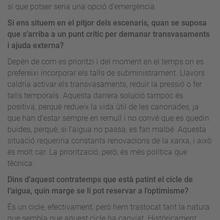
sí que potser seria una opció d’emergència.
Si ens situem en el pitjor dels escenaris, quan se suposa
que s’arriba a un punt crític per demanar transvasaments
i ajuda externa?
Depèn de com es prioritzi i del moment en el temps on es
prefereixi incorporar els talls de subministrament. Llavors
caldria activar els transvasaments, reduir la pressió o fer
talls temporals. Aquesta darrera solució tampoc és
positiva, perquè redueix la vida útil de les canonades, ja
que han d’estar sempre en remull i no convé que es quedin
buides, perquè, si l’aigua no passa, es fan malbé. Aquesta
situació requeriria constants renovacions de la xarxa, i això
és molt car. La priorització, però, és més política que
tècnica.
Dins d’aquest contratemps que està patint el cicle de
l’aigua, quin marge se li pot reservar a l’optimisme?
És un cicle, efectivament, però hem trastocat tant la natura
que sembla que aquest cicle ha canviat. Històricament,