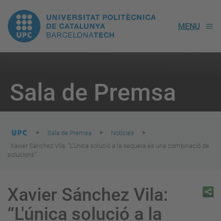
UPC.
MENU
Universitat
Politècnica
You
are
Sala de Premsa
here:
de
Catalunya
Sala de Premsa
Notícies
Xavier Sánchez Vila: “L'única solució a la sequera és una combinació de
solucions”
Xavier Sánchez Vila:
“L'única solució a la