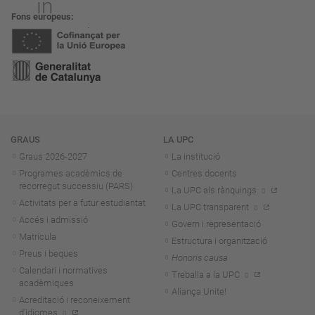
Fons europeus
Navegació
GRAUS
LA UPC
Graus 2026-202
7
La institució
Programes acadèmics de
Centres docents
recorregut successiu (PARS)
La UPC als rànquings
Activitats per a futur estudiantat
La UPC transparent
Accés i admissió
Govern i representació
Matrícula
Estructura i organització
Preus i beques
Honoris causa
Calendari i normatives
Treballa a la UPC
acadèmiques
Aliança Unite!
Acreditació i reconeixement
d'idiomes