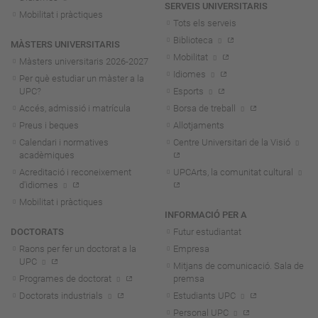
SERVEIS UNIVERSITARIS
Mobilitat i pràctiques
Tots els serveis
Biblioteca
MÀSTERS UNIVERSITARIS
Mobilitat
Màsters universitaris 2026-202
7
Idiomes
Per què estudiar un màster a la
UPC?
Esports
Accés, admissió i matrícula
Borsa de treball
Preus i beques
Allotjaments
Calendari i normatives
Centre Universitari de la Visió
acadèmiques
Acreditació i reconeixement
UPCArts, la comunitat cultural
d'idiomes
Mobilitat i pràctiques
INFORMACIÓ PER A
DOCTORATS
Futur estudiantat
Raons per fer un doctorat a la
Empresa
UPC
Mitjans de comunicació. Sala de
Programes de doctorat
premsa
Doctorats industrials
Estudiants UPC
Personal UPC