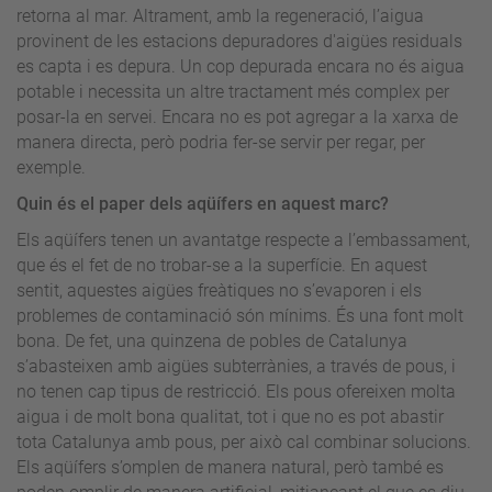
retorna al mar. Altrament, amb la regeneració, l’aigua
provinent de les estacions depuradores d'aigües residuals
es capta i es depura. Un cop depurada encara no és aigua
potable i necessita un altre tractament més complex per
posar-la en servei. Encara no es pot agregar a la xarxa de
manera directa, però podria fer-se servir per regar, per
exemple.
Quin és el paper dels aqüífers en aquest marc?
Els aqüífers tenen un avantatge respecte a l’embassament,
que és el fet de no trobar-se a la superfície. En aquest
sentit, aquestes aigües freàtiques no s’evaporen i els
problemes de contaminació són mínims. És una font molt
bona. De fet, una quinzena de pobles de Catalunya
s’abasteixen amb aigües subterrànies, a través de pous, i
no tenen cap tipus de restricció. Els pous ofereixen molta
aigua i de molt bona qualitat, tot i que no es pot abastir
tota Catalunya amb pous, per això cal combinar solucions.
Els aqüífers s’omplen de manera natural, però també es