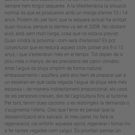
sempre hem tingut sequeres. A la Mediterrània la situació
normal és que es produeixin amb un marge d’entre 10 i 14
anys. Podem dir, per tant, que la sequera actual ha arribat
quan tocava, perquè la darrera va ser el 2008. No obstant
això, està sent molt llarga, cosa que no estava previst.
Quan vindrà la pròxima i com serà d’extensa? Es pot
conjecturar que es reduirà aquest cicle, potser als 8 o 10
anys, i que s’estendran més en el temps. Tot depèn de si
plou més o menys, de les previsions del canvi climàtic.
Amb l’aigua de pluja omplim de forma natural
embassaments i aqüífers, però ens hem de preparar per a
un escenari en què cada vegada l’aigua de pluja serà més
escassa i, de manera indirectament proporcional, els usos
de les persones creixen, des de l’agricultura fins al turisme.
Per tant, tenim dues opcions: o es restringeix la demanda o
s’augmenta l’oferta. Crec que l’error és pensar que la
dessalinització ens salvarà. Al meu parer, ho farà la
regeneració, cal enfortir aquesta opció, regenerar i tornar-ho
a fer tantes vegades com calgui. És prioritari pensar un