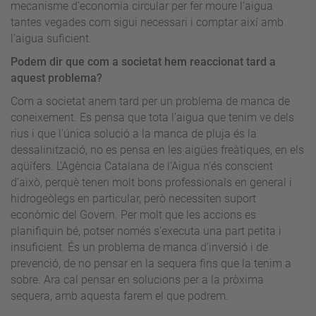
mecanisme d’economia circular per fer moure l’aigua
tantes vegades com sigui necessari i comptar així amb
l’aigua suficient.
Podem dir que com a societat hem reaccionat tard a
aquest problema?
Com a societat anem tard per un problema de manca de
coneixement. Es pensa que tota l’aigua que tenim ve dels
rius i que l'única solució a la manca de pluja és la
dessalinització, no es pensa en les aigües freàtiques, en els
aqüífers. L’Agència Catalana de l’Aigua n’és conscient
d’això, perquè tenen molt bons professionals en general i
hidrogeòlegs en particular, però necessiten suport
econòmic del Govern. Per molt que les accions es
planifiquin bé, potser només s’executa una part petita i
insuficient. És un problema de manca d’inversió i de
prevenció, de no pensar en la sequera fins que la tenim a
sobre. Ara cal pensar en solucions per a la pròxima
sequera, amb aquesta farem el que podrem.