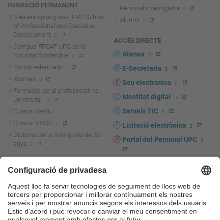
FORMACIÓ PERMANENT
Personal investigador
Màsters i postgraus. UPC School
Alumni
of Professional and Executive
Development
ACCÉS DIRECTE
Campus FPCAT-UPC de la
Atenea
Mobilitat Sostenible
Microcredencials
E-Secretaria
Idiomes
Seu electrònica
Formació per al professorat no
Identitat digital
universitari
Serveis TIC
Cursos d'estiu
Cursos MOOC
Licitació electrònica
Diploma per a més grans de 55
Portal del Personal UPC
anys
Directori PDI i PTGAS
R+D+I
Actualitat R+D+I
Marca corporativa
La recerca a la UPC
UPCshop, marxandatge
La transferència, l'emprenedoria i
Sala de premsa
la innovació a la UPC