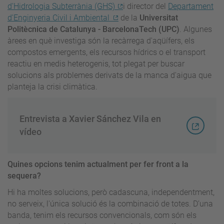
d'Hidrologia Subterrània (GHS)
i director del
Departament
d'Enginyeria Civil i Ambiental
de la
Universitat
Politècnica de Catalunya - BarcelonaTech (UPC)
. Algunes
àrees en què investiga són la recàrrega d'aqüífers, els
compostos emergents, els recursos hídrics o el transport
reactiu en medis heterogenis, tot plegat per buscar
solucions als problemes derivats de la manca d'aigua que
planteja la crisi climàtica.
Entrevista a Xavier Sánchez Vila en
vídeo
Quines opcions tenim actualment per fer front a la
sequera?
Hi ha moltes solucions, però cadascuna, independentment,
no serveix, l'única solució és la combinació de totes. D’una
banda, tenim els recursos convencionals, com són els