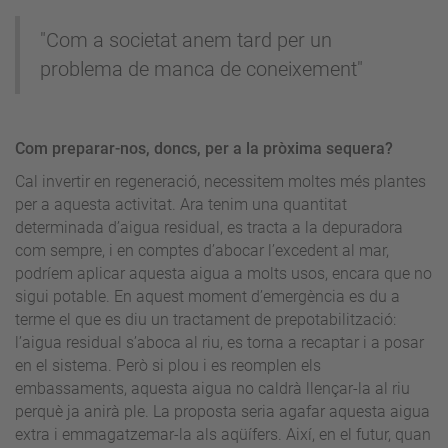
"Com a societat anem tard per un
problema de manca de coneixement"
Com preparar-nos, doncs, per a la pròxima sequera?
Cal invertir en regeneració, necessitem moltes més plantes
per a aquesta activitat. Ara tenim una quantitat
determinada d’aigua residual, es tracta a la depuradora
com sempre, i en comptes d’abocar l’excedent al mar,
podríem aplicar aquesta aigua a molts usos, encara que no
sigui potable. En aquest moment d’emergència es du a
terme el que es diu un tractament de prepotabilització:
l’aigua residual s’aboca al riu, es torna a recaptar i a posar
en el sistema. Però si plou i es reomplen els
embassaments, aquesta aigua no caldrà llençar-la al riu
perquè ja anirà ple. La proposta seria agafar aquesta aigua
extra i emmagatzemar-la als aqüífers. Així, en el futur, quan