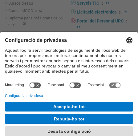
Serveis TIC
Cursos d'estiu
Cursos MOOC
Licitació electrònica
Diploma per a més grans de 55
Portal del Personal UPC
anys
Directori PDI i PTGAS
R+D+I
Actualitat R+D+I
Marca corporativa
La recerca a la UPC
UPCshop, marxandatge
La transferència, l'emprenedoria i
Sala de premsa
la innovació a la UPC
Foment i suport a la recerca
Seguretat i salut
Foment i suport a la
Autoprotecció i emergències
transferència, l'emprenedoria i la
innovació
Serveis per a empreses
Serveis Cientificotècnics
© UPC
Universitat Politècnica de Catalunya - BarcelonaTech
Contacte
Mapa del web
Accessibilitat
Avís legal