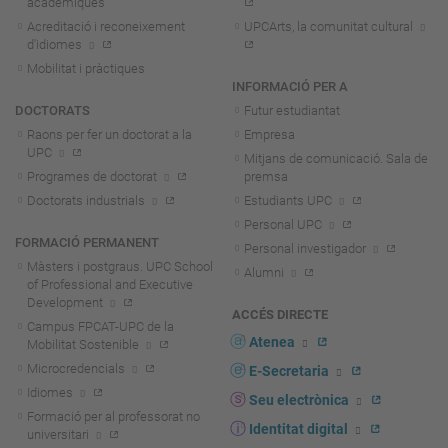
acadèmiques
Acreditació i reconeixement
UPCArts, la comunitat cultural
d'idiomes
Mobilitat i pràctiques
INFORMACIÓ PER A
DOCTORATS
Futur estudiantat
Raons per fer un doctorat a la
Empresa
UPC
Mitjans de comunicació. Sala de
Programes de doctorat
premsa
Doctorats industrials
Estudiants UPC
Personal UPC
FORMACIÓ PERMANENT
Personal investigador
Màsters i postgraus. UPC School
Alumni
of Professional and Executive
Development
ACCÉS DIRECTE
Campus FPCAT-UPC de la
Atenea
Mobilitat Sostenible
Microcredencials
E-Secretaria
Idiomes
Seu electrònica
Formació per al professorat no
Identitat digital
universitari