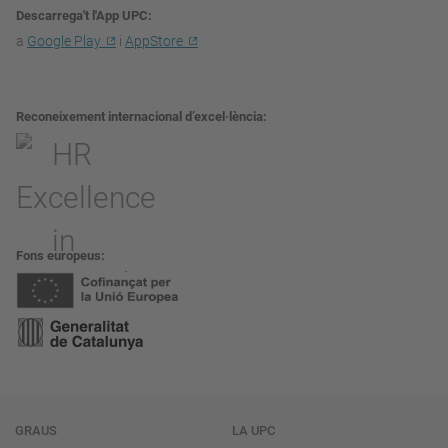
Descarrega't l'App UPC
a
Google Play
i
AppStore
Reconeixement internacional d’excel·lència
Fons europeus
Navegació
GRAUS
LA UPC