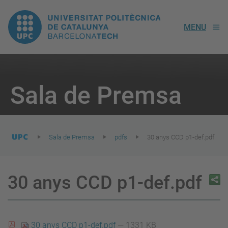
UPC.
MENU
Universitat
Politècnica
You
are
Sala de Premsa
here:
de
Catalunya
Sala de Premsa
pdfs
30 anys CCD p1-def.pdf
30 anys CCD p1-def.pdf
30 anys CCD p1-def.pdf
— 1331 KB