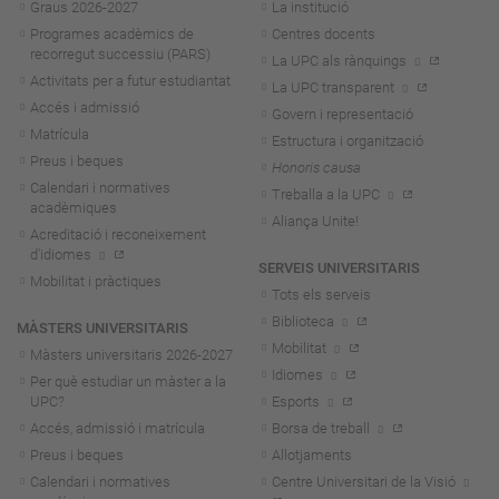
Graus 2026-202
7
La institució
Programes acadèmics de
Centres docents
recorregut successiu (PARS)
La UPC als rànquings
Activitats per a futur estudiantat
La UPC transparent
Accés i admissió
Govern i representació
Matrícula
Estructura i organització
Preus i beques
Honoris causa
Calendari i normatives
Treballa a la UPC
acadèmiques
Aliança Unite!
Acreditació i reconeixement
d'idiomes
SERVEIS UNIVERSITARIS
Mobilitat i pràctiques
Tots els serveis
Biblioteca
MÀSTERS UNIVERSITARIS
Mobilitat
Màsters universitaris 2026-202
7
Idiomes
Per què estudiar un màster a la
UPC?
Esports
Accés, admissió i matrícula
Borsa de treball
Preus i beques
Allotjaments
Calendari i normatives
Centre Universitari de la Visió