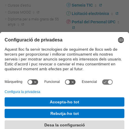
Serveis TIC
Cursos d'estiu
Cursos MOOC
Licitació electrònica
Diploma per a més grans de 55
Portal del Personal UPC
anys
Directori PDI i PTGAS
R+D+I
Actualitat R+D+I
Marca corporativa
La recerca a la UPC
UPCshop, marxandatge
La transferència, l'emprenedoria i
Sala de premsa
la innovació a la UPC
Foment i suport a la recerca
Seguretat i salut
Foment i suport a la
Autoprotecció i emergències
transferència, l'emprenedoria i la
innovació
Serveis per a empreses
Serveis Cientificotècnics
© UPC
Universitat Politècnica de Catalunya - BarcelonaTech
Contacte
Mapa del web
Accessibilitat
Avís legal