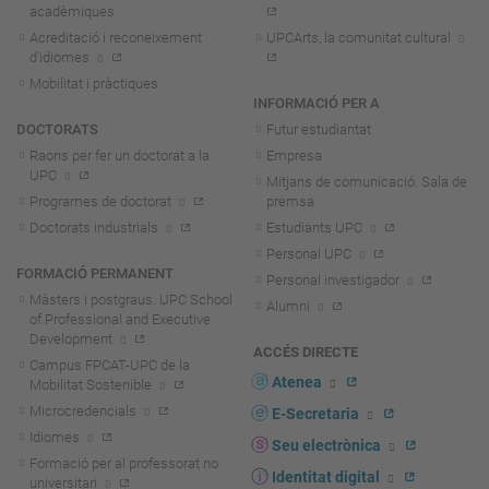
acadèmiques
Acreditació i reconeixement
UPCArts, la comunitat cultural
d'idiomes
Mobilitat i pràctiques
INFORMACIÓ PER A
DOCTORATS
Futur estudiantat
Raons per fer un doctorat a la
Empresa
UPC
Mitjans de comunicació. Sala de
Programes de doctorat
premsa
Doctorats industrials
Estudiants UPC
Personal UPC
FORMACIÓ PERMANENT
Personal investigador
Màsters i postgraus. UPC School
Alumni
of Professional and Executive
Development
ACCÉS DIRECTE
Campus FPCAT-UPC de la
Atenea
Mobilitat Sostenible
Microcredencials
E-Secretaria
Idiomes
Seu electrònica
Formació per al professorat no
Identitat digital
universitari