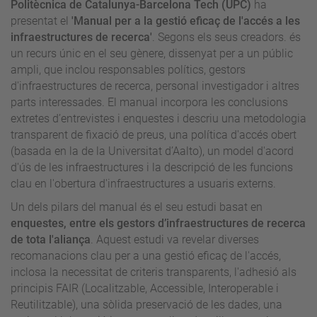
Politècnica de Catalunya-Barcelona Tech (UPC)
ha
presentat el
'Manual per a la gestió eficaç de l'accés a les
infraestructures de recerca'
. Segons els seus creadors. és
un recurs únic en el seu gènere, dissenyat per a un públic
ampli, que inclou responsables polítics, gestors
d'infraestructures de recerca, personal investigador i altres
parts interessades. El manual incorpora les conclusions
extretes d’entrevistes i enquestes i descriu una metodologia
transparent de fixació de preus, una política d'accés obert
(basada en la de la Universitat d’Aalto), un model d'acord
d'ús de les infraestructures i la descripció de les funcions
clau en l'obertura d'infraestructures a usuaris externs.
Un dels pilars del manual és el seu estudi basat en
enquestes, entre els gestors d’infraestructures de recerca
de tota l'aliança
. Aquest estudi va revelar diverses
recomanacions clau per a una gestió eficaç de l'accés,
inclosa la necessitat de criteris transparents, l'adhesió als
principis FAIR (Localitzable, Accessible, Interoperable i
Reutilitzable), una sòlida preservació de les dades, una