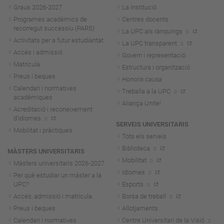
Graus 2026-202
7
La institució
Programes acadèmics de
Centres docents
recorregut successiu (PARS)
La UPC als rànquings
Activitats per a futur estudiantat
La UPC transparent
Accés i admissió
Govern i representació
Matrícula
Estructura i organització
Preus i beques
Honoris causa
Calendari i normatives
Treballa a la UPC
acadèmiques
Aliança Unite!
Acreditació i reconeixement
d'idiomes
SERVEIS UNIVERSITARIS
Mobilitat i pràctiques
Tots els serveis
Biblioteca
MÀSTERS UNIVERSITARIS
Mobilitat
Màsters universitaris 2026-202
7
Idiomes
Per què estudiar un màster a la
UPC?
Esports
Accés, admissió i matrícula
Borsa de treball
Preus i beques
Allotjaments
Calendari i normatives
Centre Universitari de la Visió