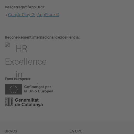
Descarrega't l'App UPC
a
Google Play
i
AppStore
Reconeixement internacional d’excel·lència
Fons europeus
Navegació
GRAUS
LA UPC