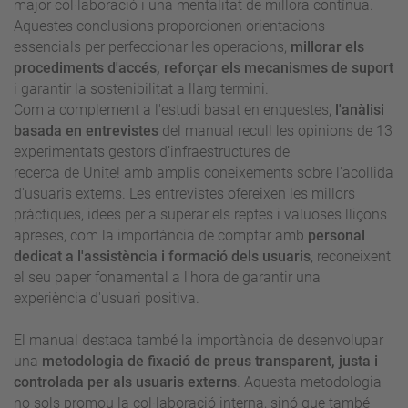
major col·laboració i una mentalitat de millora contínua.
Aquestes conclusions proporcionen orientacions
essencials per perfeccionar les operacions,
millorar els
procediments d'accés, reforçar els mecanismes de suport
i garantir la sostenibilitat a llarg termini.
Com a complement a l'estudi basat en enquestes,
l'anàlisi
basada en entrevistes
del manual recull les opinions de 13
experimentats gestors d’infraestructures de
recerca de Unite! amb amplis coneixements sobre l'acollida
d'usuaris externs. Les entrevistes ofereixen les millors
pràctiques, idees per a superar els reptes i valuoses lliçons
apreses, com la importància de comptar amb
personal
dedicat a l'assistència i formació dels usuaris
, reconeixent
el seu paper fonamental a l'hora de garantir una
experiència d'usuari positiva.
El manual destaca també la importància de desenvolupar
una
metodologia de fixació de preus transparent, justa i
controlada per als usuaris externs
. Aquesta metodologia
no sols promou la col·laboració interna, sinó que també