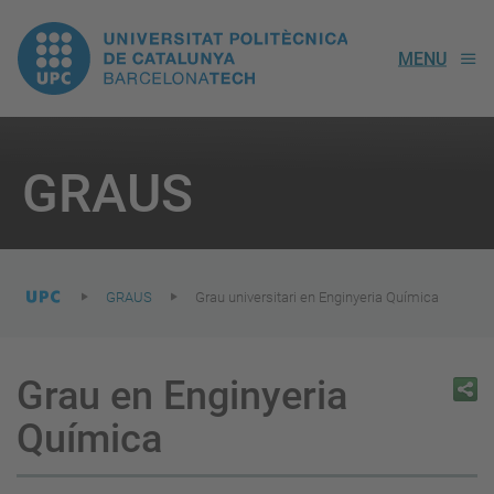
UPC.
MENU
Universitat
Politècnica
You
are
GRAUS
here:
de
Catalunya
GRAUS
Grau universitari en Enginyeria Química
Grau en Enginyeria
Química