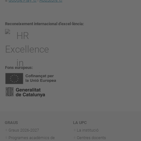
a
Google Play
i
AppStore
Reconeixement internacional d’excel·lència
Fons europeus
Navegació
GRAUS
LA UPC
Graus 2026-202
7
La institució
Programes acadèmics de
Centres docents