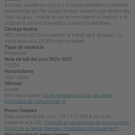
4 cursos acadèmics (grau) + 2 cursos acadèmics (màster).
L’estudiantat pot fer aquest itinerari específic per obtenir els
títols de grau i màster en un termini inferior a l’indicat, si el
programa concret que estigui cursant ho estableix.
Càrrega lectiva
360 crèdits ECTS (incloent-hi el treball de fi de grau). Un
crèdit equival a 25-30 hores de treball.
Tipus de docència
Presencial
Nota de tall del curs 2026-2027
12,508
Horaris/torns
Matí i tarda
Idiomes
Anglès
Informació sobre
l'ús de llengües a l'aula i els drets
lingüístics de l'estudiantat
.
Preus i beques
Preu aproximat per curs, 1.061 € (1.800 € per a no
residents a la UE).
Consulta el percentatge de minoració en
funció de la renda (beques i modalitats de pagament).
Més informació sobre beques