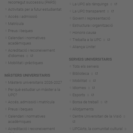
recorregut successiu (PARS)
La UPC als rànquings
Activitats per a futur estudiantat
La UPC transparent
Accés i admissió
Govern i representació
Matrícula
Estructura i organització
Preus i beques
Honoris causa
Calendari i normatives
Treballa a la UPC
acadèmiques
Aliança Unite!
Acreditació i reconeixement
d'idiomes
SERVEIS UNIVERSITARIS
Mobilitat i pràctiques
Tots els serveis
Biblioteca
MÀSTERS UNIVERSITARIS
Mobilitat
Màsters universitaris 2026-202
7
Idiomes
Per què estudiar un màster a la
UPC?
Esports
Accés, admissió i matrícula
Borsa de treball
Preus i beques
Allotjaments
Calendari i normatives
Centre Universitari de la Visió
acadèmiques
Acreditació i reconeixement
UPCArts, la comunitat cultural