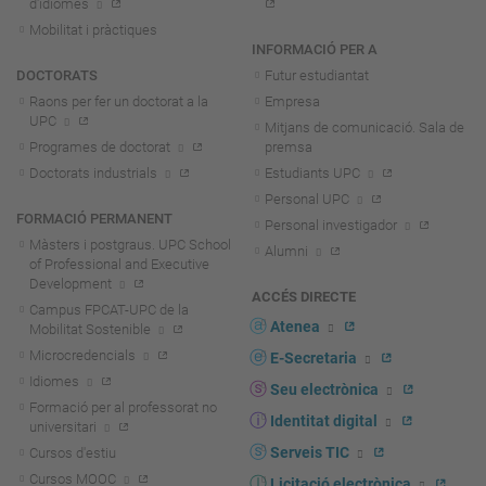
d'idiomes
Mobilitat i pràctiques
INFORMACIÓ PER A
DOCTORATS
Futur estudiantat
Raons per fer un doctorat a la
Empresa
UPC
Mitjans de comunicació. Sala de
Programes de doctorat
premsa
Doctorats industrials
Estudiants UPC
Personal UPC
FORMACIÓ PERMANENT
Personal investigador
Màsters i postgraus. UPC School
Alumni
of Professional and Executive
Development
ACCÉS DIRECTE
Campus FPCAT-UPC de la
Atenea
Mobilitat Sostenible
Microcredencials
E-Secretaria
Idiomes
Seu electrònica
Formació per al professorat no
Identitat digital
universitari
Serveis TIC
Cursos d'estiu
Cursos MOOC
Licitació electrònica