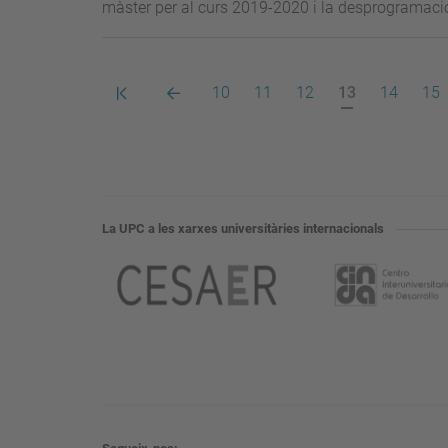
màster per al curs 2019-2020 i la desprogramació
Primera
Pàgina
Pàgina
Pàgina
Pàgina
Pàgina
Pàgina
Pàg
10
11
12
13
14
15
pàgina
anterior
actual
La UPC a les xarxes universitàries internacionals