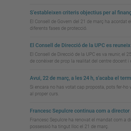
S’estableixen criteris objectius per al fina
El Consell de Govern del 21 de març ha acordat els
diferents fases de protecció.
El Consell de Direcció de la UPC es reuneix 
El Consell de Direcció de la UPC es va reunir, el 
de conèixer de prop la realitat del centre docent i d
Avui, 22 de març, a les 24 h, s'acaba el ter
Si encara no has votat cap proposta, pots fer-ho v
al proper curs.
Francesc Sepulcre continua com a director 
Francesc Sepulcre ha renovat el mandat com a dire
possessió ha tingut lloc el 21 de març.