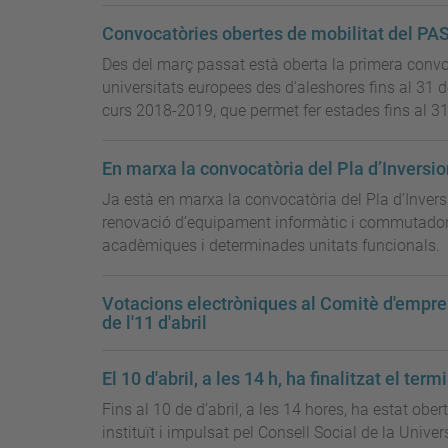
Convocatòries obertes de mobilitat del PA
Des del març passat està oberta la primera conv
universitats europees des d'aleshores fins al 31 
curs 2018-2019, que permet fer estades fins al 3
En marxa la convocatòria del Pla d’Inversi
Ja està en marxa la convocatòria del Pla d’Inver
renovació d’equipament informàtic i commutadors de 
acadèmiques i determinades unitats funcionals.
Votacions electròniques al Comitè d'empresa d
de l'11 d'abril
El 10 d'abril, a les 14 h, ha finalitzat el t
Fins al 10 de d’abril, a les 14 hores, ha estat obe
instituït i impulsat pel Consell Social de la Univer