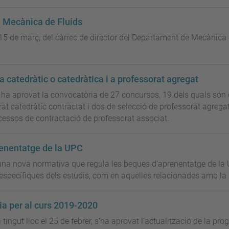
e Mecànica de Fluids
 15 de març, del càrrec de director del Departament de Mecànica d
 catedràtic o catedràtica i a professorat agregat
n ha aprovat la convocatòria de 27 concursos, 19 dels quals són 
at catedràtic contractat i dos de selecció de professorat agregat.
rocessos de contractació de professorat associat.
renentatge de la UPC
 una nova normativa que regula les beques d’aprenentatge de la 
 específiques dels estudis, com en aquelles relacionades amb la 
ia per al curs 2019-2020
tingut lloc el 25 de febrer, s’ha aprovat l’actualització de la prog