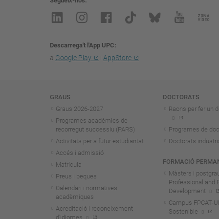
Segueix-nos
Descarrega't l'App UPC
a
Google Play
i
AppStore
Navegació
GRAUS
DOCTORATS
Graus 2026-202
7
Raons per fer un d
Programes acadèmics de
recorregut successiu (PARS)
Programes de doc
Activitats per a futur estudiantat
Doctorats industri
Accés i admissió
FORMACIÓ PERMA
Matrícula
Màsters i postgra
Preus i beques
Professional and 
Calendari i normatives
Development
acadèmiques
Campus FPCAT-UPC
Acreditació i reconeixement
Sostenible
d'idiomes