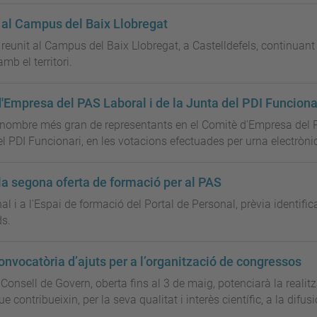
x al Campus del Baix Llobregat
a reunit al Campus del Baix Llobregat, a Castelldefels, continuant 
mb el territori.
d'Empresa del PAS Laboral i de la Junta del PDI Funciona
nombre més gran de representants en el Comitè d'Empresa del PA
PDI Funcionari, en les votacions efectuades per urna electrònica 
e la segona oferta de formació per al PAS
i a l'Espai de formació del Portal de Personal, prèvia identific
ds.
convocatòria d’ajuts per a l’organització de congressos
onsell de Govern, oberta fins al 3 de maig, potenciarà la realitz
 contribueixin, per la seva qualitat i interès científic, a la difusi