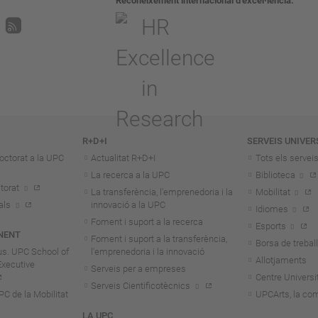
Reconeixement internacional d’excel·lència
R+D+I
SERVEIS UNIVER
octorat a la UPC
Actualitat R+D+I
Tots els servei
La recerca a la UPC
Biblioteca
torat
La transferència, l'emprenedoria i la
Mobilitat
als
innovació a la UPC
Idiomes
Foment i suport a la recerca
Esports
NENT
Foment i suport a la transferència,
Borsa de treball
us. UPC School of
l'emprenedoria i la innovació
Allotjaments
Executive
Serveis per a empreses
Centre Universit
Serveis Cientificotècnics
 de la Mobilitat
UPCArts, la com
LA UPC