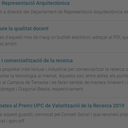
e Representació Arquitectònica
om a director del Departament de Representació Arquitectònica d
oure la qualitat docent
des d’aquest mes de maig un butlletí electrònic adreçat al PDI, qu
st àmbit.
 i comercialització de la recerca
a propietat intel·lectual i industrial per comercialitzar la recerca
portar la tecnologia al mercat. Aquests són, entre altres, els punt
en al Campus de Terrassa i es faran també, de manera itinerant i 
Llobregat i Diagonal-Besòs, respectivament.
ostes al Premi UPC de Valorització de la Recerca 2019
a aquest guardó, convocat pel Consell Social i que reconeix proj
t i spin-off.