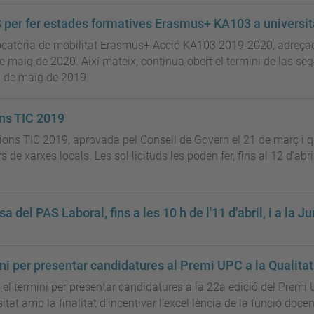
S per fer estades formatives Erasmus+ KA103 a universi
ocatòria de mobilitat Erasmus+ Acció KA103 2019-2020, adreçada
de maig de 2020. Així mateix, continua obert el termini de las s
1 de maig de 2019.
ons TIC 2019
sions TIC 2019, aprovada pel Consell de Govern el 21 de març i 
xarxes locals. Les sol·licituds les poden fer, fins al 12 d’abril 
el PAS Laboral, fins a les 10 h de l'11 d'abril, i a la Ju
ermini per presentar candidatures al Premi UPC a la Qualita
rt el termini per presentar candidatures a la 22a edició del Premi
sitat amb la finalitat d’incentivar l’excel·lència de la funció docen