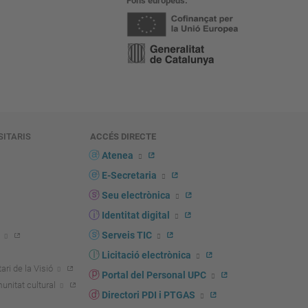
Fons europeus
SITARIS
ACCÉS DIRECTE
s
Atenea
E-Secretaria
Seu electrònica
Identitat digital
Serveis TIC
Licitació electrònica
ari de la Visió
Portal del Personal UPC
unitat cultural
Directori PDI i PTGAS