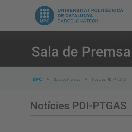
E
UPC.
N
Universitat
pr
Politècnica
You
are
Sala de Premsa
here:
de
Catalunya
Sala de Premsa
Notícies PDI-PTGAS
Notícies PDI-PTGAS