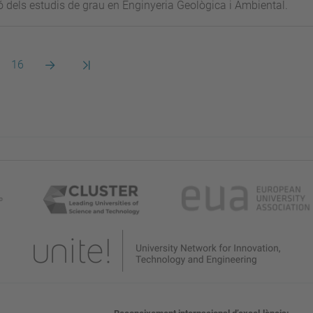
 dels estudis de grau en Enginyeria Geològica i Ambiental.
ina
Pàgina
Pàgina
Darrera
16
següent
pàgina