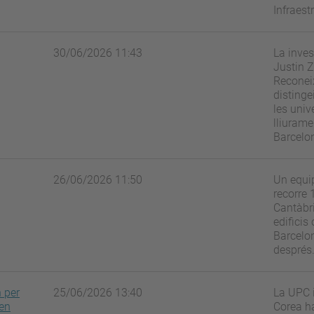
Infraest
30/06/2026 11:43
La inves
Justin Z
Reconeix
distinge
les univ
lliurame
Barcelo
26/06/2026 11:50
Un equip
recorre 
Cantàbri
edificis
Barcelon
després
n per
25/06/2026 13:40
La UPC i
 en
Corea ha