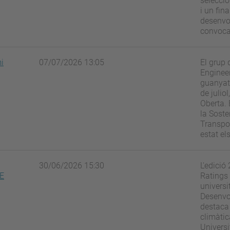
seleccio
i un fin
desenvo
convocat
i
07/07/2026 13:05
El grup 
Enginee
guanyat 
de julio
Oberta. 
la Soste
Transpor
estat els
30/06/2026 15:30
L'edició
HE
Ratings
universi
Desenvo
destaca 
climàtic
Universi