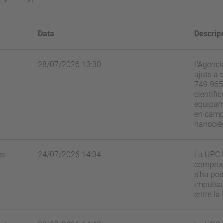
següent
pàgina
Data
Descrip
28/07/2026 13:30
L'Agenci
ajuts a 
749.965 
cientifi
equipame
en camps
nanocièn
es
24/07/2026 14:34
La UPC h
compromí
s’ha pos
impulsar
entre la 