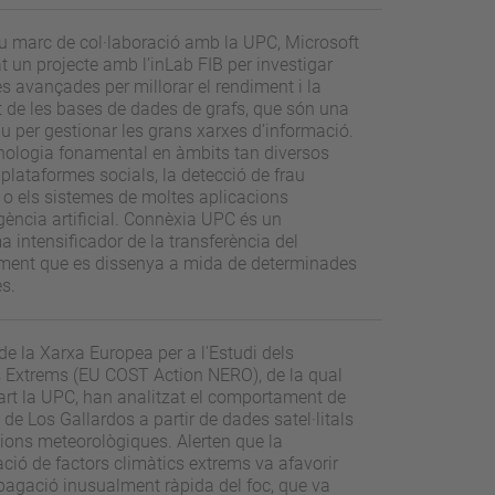
u marc de col·laboració amb la UPC, Microsoft
at un projecte amb l’inLab FIB per investigar
s avançades per millorar el rendiment i la
t de les bases de dades de grafs, que són una
u per gestionar les grans xarxes d’informació.
nologia fonamental en àmbits tan diversos
plataformes socials, la detecció de frau
 o els sistemes de moltes aplicacions
ligència artificial. Connèxia UPC és un
 intensificador de la transferència del
ment que es dissenya a mida de determinades
s.
de la Xarxa Europea per a l'Estudi dels
s Extrems (EU COST Action NERO), de la qual
art la UPC, han analitzat el comportament de
i de Los Gallardos a partir de dades satel·litals
cions meteorològiques. Alerten que la
ió de factors climàtics extrems va afavorir
pagació inusualment ràpida del foc, que va