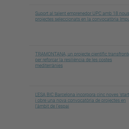
Suport al talent emprenedor UPC amb 18 nou
projectes seleccionats en la convocatòria Imp
TRAMONTANA, un projecte científic transfront
per reforçar la resiliència de les costes
mediterrànies
L'ESA BIC Barcelona incorpora cinc noves 'star
i obre una nova convocatòria de projectes en
l’àmbit de l’espai