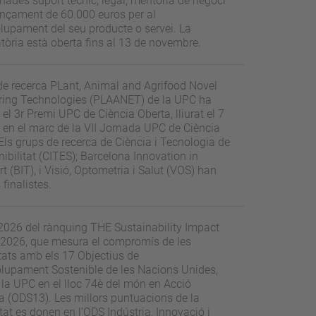
nades suport tècnic, legal, mentoria de negoci
ançament de 60.000 euros per al
lupament del seu producte o servei. La
òria està oberta fins al 13 de novembre.
de recerca PLant, Animal and Agrifood Novel
ring Technologies (PLAANET) de la UPC ha
el 3r Premi UPC de Ciència Oberta, lliurat el 7
l, en el marc de la VII Jornada UPC de Ciència
Els grups de recerca de Ciència i Tecnologia de
nibilitat (CITES); Barcelona Innovation in
t (BIT), i Visió, Optometria i Salut (VOS) han
 finalistes.
 2026 del rànquing THE Sustainability Impact
 2026, que mesura el compromís de les
tats amb els 17 Objectius de
lupament Sostenible de les Nacions Unides,
la UPC en el lloc 74è del món en Acció
a (ODS13). Les millors puntuacions de la
tat es donen en l'ODS Indústria, Innovació i