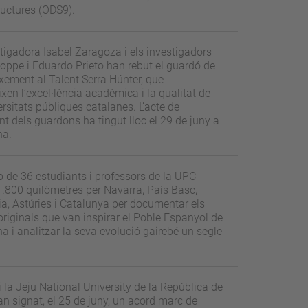
ructures (ODS9).
tigadora Isabel Zaragoza i els investigadors
oppe i Eduardo Prieto han rebut el guardó de
ement al Talent Serra Húnter, que
ixen l’excel·lència acadèmica i la qualitat de
ersitats públiques catalanes. L’acte de
nt dels guardons ha tingut lloc el 29 de juny a
na.
 de 36 estudiants i professors de la UPC
1.800 quilòmetres per Navarra, País Basc,
a, Astúries i Catalunya per documentar els
 originals que van inspirar el Poble Espanyol de
a i analitzar la seva evolució gairebé un segle
.
 la Jeju National University de la República de
n signat, el 25 de juny, un acord marc de