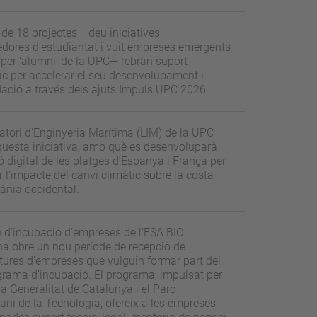
 de 18 projectes —deu iniciatives
dores d’estudiantat i vuit empreses emergents
per 'alumni' de la UPC— rebran suport
c per accelerar el seu desenvolupament i
ació a través dels ajuts Impuls UPC 2026.
atori d'Enginyeria Marítima (LIM) de la UPC
questa iniciativa, amb què es desenvoluparà
 digital de les platges d'Espanya i França per
r l’impacte del canvi climàtic sobre la costa
ània occidental.
e d’incubació d’empreses de l'ESA BIC
na obre un nou període de recepció de
tures d’empreses que vulguin formar part del
grama d’incubació. El programa, impulsat per
la Generalitat de Catalunya i el Parc
ani de la Tecnologia, ofereix a les empreses