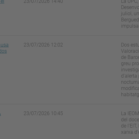
 el
23/07/2026 14:40
La UPC, 
Desenvo
juliol, 
Berguedà
impulsad
ausa
23/07/2026 12:02
Dos estu
 dos
Valoraci
de Barce
greu pr
investig
d'alerta 
nocturna
modifica
habitatg
&
23/07/2026 10:45
La IEOM 
del doce
de l'EIT
xarxa d'