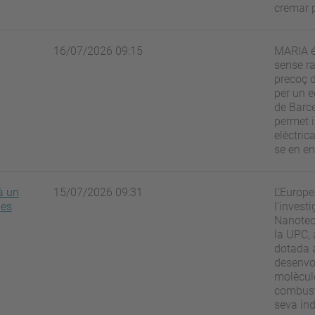
cremar 
16/07/2026 09:15
MARIA és
sense ra
precoç 
per un e
de Barce
permet i
elèctrica
se en en
à un
15/07/2026 09:31
L’Europe
les
l’invest
Nanotecn
la UPC,
dotada 
desenvol
molècule
combusti
seva ind