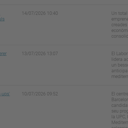
s
14/07/2026 10:40
Un total
uls
emprene
creades 
econòmi
consolid
erer
13/07/2026 13:07
El Labor
lidera a
un bessó
anticipa
mediterr
t-ups'
10/07/2026 09:52
El centr
Barcelo
candida
seu pro
la UPC, 
Mediterr