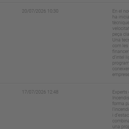
20/07/2026 10:30
En el no
ha inici
tècnique
velocita
peça cla
Una tec
com les 
financer
d’intel·
programa
coneixe
emprese
17/07/2026 12:48
Experts 
Incendi
forma p
l’incend
i d’esta
combinac
una pro