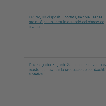
MARIA, un dispositiu portàtil, flexible i sense
radiació per millorar la detecció del càncer de
mama
L'investigador Edgardo Saucedo desenvolupar
reactor per facilitar la producció de combustib
sintètics