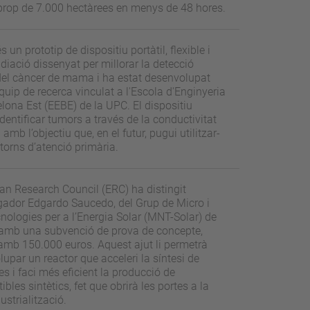
prop de 7.000 hectàrees en menys de 48 hores.
 un prototip de dispositiu portàtil, flexible i
diació dissenyat per millorar la detecció
del càncer de mama i ha estat desenvolupat
quip de recerca vinculat a l'Escola d'Enginyeria
lona Est (EEBE) de la UPC. El dispositiu
dentificar tumors a través de la conductivitat
 amb l’objectiu que, en el futur, pugui utilitzar-
torns d’atenció primària.
an Research Council (ERC) ha distingit
igador Edgardo Saucedo, del Grup de Micro i
ologies per a l’Energia Solar (MNT-Solar) de
 amb una subvenció de prova de concepte,
amb 150.000 euros. Aquest ajut li permetrà
upar un reactor que acceleri la síntesi de
s i faci més eficient la producció de
bles sintètics, fet que obrirà les portes a la
ustrialització.