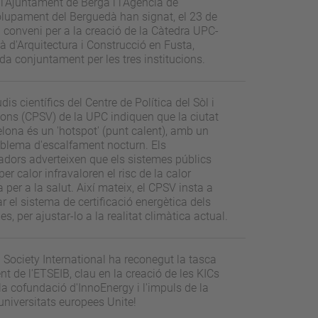
l'Ajuntament de Berga i l'Agència de
lupament del Berguedà han signat, el 23 de
un conveni per a la creació de la Càtedra UPC-
 d'Arquitectura i Construcció en Fusta,
a conjuntament per les tres institucions.
dis científics del Centre de Política del Sòl i
ons (CPSV) de la UPC indiquen que la ciutat
lona és un 'hotspot' (punt calent), amb un
oblema d'escalfament nocturn. Els
adors adverteixen que els sistemes públics
per calor infravaloren el risc de la calor
 per a la salut. Així mateix, el CPSV insta a
r el sistema de certificació energètica dels
es, per ajustar-lo a la realitat climàtica actual.
Society International ha reconegut la tasca
nt de l'ETSEIB, clau en la creació de les KICs
, la cofundació d'InnoEnergy i l'impuls de la
universitats europees Unite!