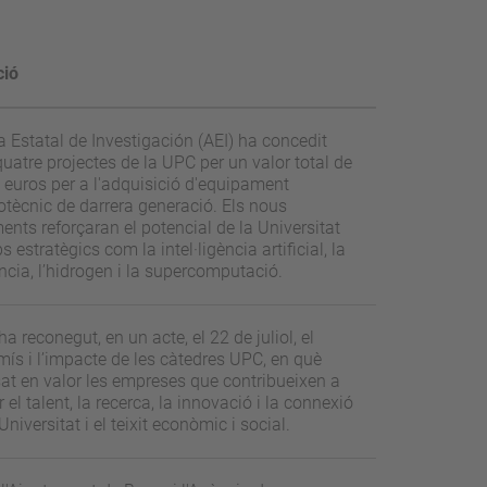
ció
a Estatal de Investigación (AEI) ha concedit
quatre projectes de la UPC per un valor total de
euros per a l'adquisició d'equipament
cotècnic de darrera generació. Els nous
nts reforçaran el potencial de la Universitat
 estratègics com la intel·ligència artificial, la
cia, l’hidrogen i la supercomputació.
a reconegut, en un acte, el 22 de juliol, el
s i l’impacte de les càtedres UPC, en què
at en valor les empreses que contribueixen a
 el talent, la recerca, la innovació i la connexió
Universitat i el teixit econòmic i social.