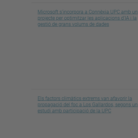
Microsoft s’incorpora a Connèxia UPC amb un
projecte per optimitzar les aplicacions d'IA i la
gestió de grans volums de dades
Els factors climàtics extrems van afavorir la
propagació del foc a Los Gallardos, segons un
estudi amb participació de la UPC