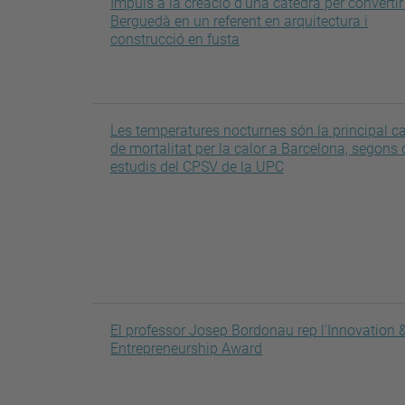
Impuls a la creació d'una càtedra per convertir
Berguedà en un referent en arquitectura i
construcció en fusta
Les temperatures nocturnes són la principal c
de mortalitat per la calor a Barcelona, segons
estudis del CPSV de la UPC
El professor Josep Bordonau rep l'Innovation 
Entrepreneurship Award