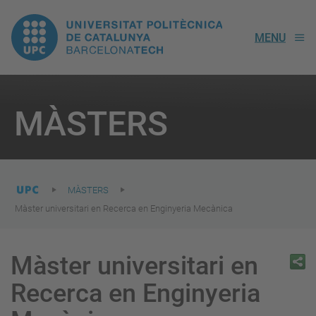
UPC.
MENU
Universitat
Politècnica
You
are
MÀSTERS
here:
de
Catalunya
MÀSTERS
Màster universitari en Recerca en Enginyeria Mecànica
Màster universitari en
Recerca en Enginyeria