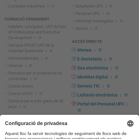
Doctorats industrials
Estudiants UPC
Personal UPC
FORMACIÓ PERMANENT
Personal investigador
Màsters i postgraus. UPC School
Alumni
of Professional and Executive
Development
ACCÉS DIRECTE
Campus FPCAT-UPC de la
Atenea
Mobilitat Sostenible
Microcredencials
E-Secretaria
Idiomes
Seu electrònica
Formació per al professorat no
Identitat digital
universitari
Serveis TIC
Cursos d'estiu
Cursos MOOC
Licitació electrònica
Diploma per a més grans de 55
Portal del Personal UPC
anys
Directori PDI i PTGAS
R+D+I
Actualitat R+D+I
Marca corporativa
La recerca a la UPC
UPCshop, marxandatge