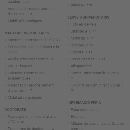
acadèmiques
Aliança Unite!
Acreditació i reconeixement
d'idiomes
SERVEIS UNIVERSITARIS
Mobilitat i pràctiques
Tots els serveis
Biblioteca
MÀSTERS UNIVERSITARIS
Mobilitat
Màsters universitaris 2026-202
7
Idiomes
Per què estudiar un màster a la
UPC?
Esports
Accés, admissió i matrícula
Borsa de treball
Preus i beques
Allotjaments
Calendari i normatives
Centre Universitari de la Visió
acadèmiques
Acreditació i reconeixement
UPCArts, la comunitat cultural
d'idiomes
Mobilitat i pràctiques
INFORMACIÓ PER A
DOCTORATS
Futur estudiantat
Raons per fer un doctorat a la
Empresa
UPC
Mitjans de comunicació. Sala de
Programes de doctorat
premsa