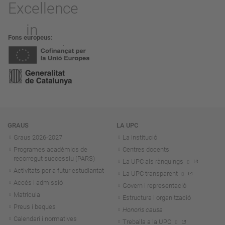
Fons europeus
Navegació
GRAUS
LA UPC
Graus 2026-202
7
La institució
Programes acadèmics de
Centres docents
recorregut successiu (PARS)
La UPC als rànquings
Activitats per a futur estudiantat
La UPC transparent
Accés i admissió
Govern i representació
Matrícula
Estructura i organització
Preus i beques
Honoris causa
Calendari i normatives
Treballa a la UPC