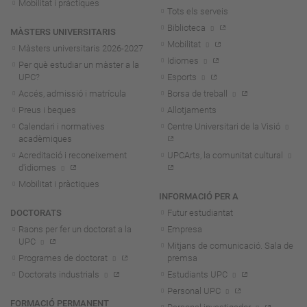
Mobilitat i pràctiques
Tots els serveis
Biblioteca
MÀSTERS UNIVERSITARIS
Mobilitat
Màsters universitaris 2026-202
7
Idiomes
Per què estudiar un màster a la
UPC?
Esports
Accés, admissió i matrícula
Borsa de treball
Preus i beques
Allotjaments
Calendari i normatives
Centre Universitari de la Visió
acadèmiques
Acreditació i reconeixement
UPCArts, la comunitat cultural
d'idiomes
Mobilitat i pràctiques
INFORMACIÓ PER A
DOCTORATS
Futur estudiantat
Raons per fer un doctorat a la
Empresa
UPC
Mitjans de comunicació. Sala de
Programes de doctorat
premsa
Doctorats industrials
Estudiants UPC
Personal UPC
FORMACIÓ PERMANENT