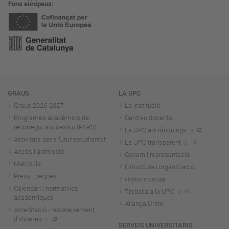
Fons europeus
Navegació
GRAUS
LA UPC
Graus 2026-202
7
La institució
Programes acadèmics de
Centres docents
recorregut successiu (PARS)
La UPC als rànquings
Activitats per a futur estudiantat
La UPC transparent
Accés i admissió
Govern i representació
Matrícula
Estructura i organització
Preus i beques
Honoris causa
Calendari i normatives
Treballa a la UPC
acadèmiques
Aliança Unite!
Acreditació i reconeixement
d'idiomes
SERVEIS UNIVERSITARIS