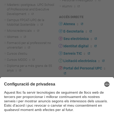
Personal investigador
Màsters i postgraus. UPC School
Alumni
of Professional and Executive
Development
ACCÉS DIRECTE
Campus FPCAT-UPC de la
Atenea
Mobilitat Sostenible
Microcredencials
E-Secretaria
Idiomes
Seu electrònica
Formació per al professorat no
Identitat digital
universitari
Serveis TIC
Cursos d'estiu
Cursos MOOC
Licitació electrònica
Diploma per a més grans de 55
Portal del Personal UPC
anys
Directori PDI i PTGAS
R+D+I
Actualitat R+D+I
Marca corporativa
La recerca a la UPC
UPCshop, marxandatge
La transferència, l'emprenedoria i
Sala de premsa
la innovació a la UPC
Foment i suport a la recerca
Seguretat i salut