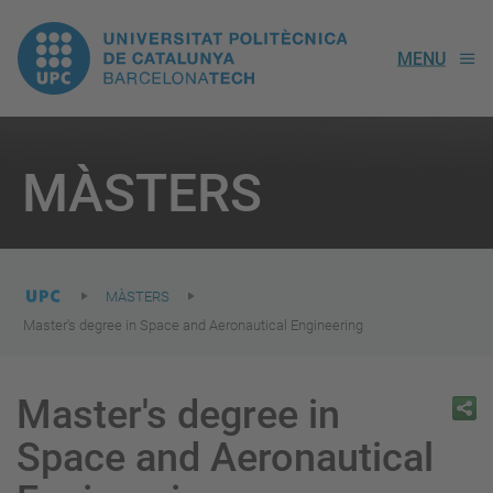
UPC.
MENU
Universitat
Politècnica
You
are
MÀSTERS
here:
de
Catalunya
MÀSTERS
Master's degree in Space and Aeronautical Engineering
Master's degree in
Space and Aeronautical