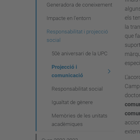
g
Generadora de coneixement
alguns
a
els te
Impacte en l'entorn
c
la tra
Responsabilitat i projecció
i
que fa
social
suport
ó
50è aniversari de la UPC
màrque
especi
Projecció i
comunicació
L’acor
Campus
Responsabilitat social
doctor
Igualtat de gènere
comun
comun
Memòries de les unitats
accion
acadèmiques
exter