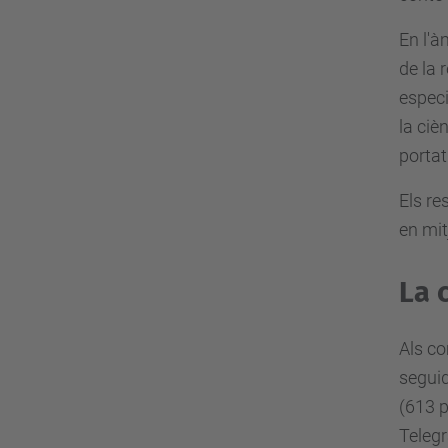
En l'à
de la 
especi
la ciè
porta
Els re
en mit
La 
Als co
seguid
(613 p
Telegr