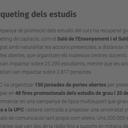
queting dels estudis
panya de promoció dels estudis del curs ha recuperat g
eting de captació, com el
Saló de l'Ensenyament i el Sal
grat amb naturalitat les accions presencials, a distància i
tes obertes, que organitzen els mateixos centres docents
van impactar sobre 25.295 estudiants, mentre que les ac
sitari van impactar sobre 2.817 persones.
C va organitzar
150 jornades de portes obertes
per presen
ipar en
48 fires promocionals dels estudis de grau i 20 d
marcar en una campanya de tipus multisuport que girava 
ia a la UPC
i estava centrada a proposar una universitat p
als de comunicació tant propis com aliens. Uns 200.000 e
itàries que van des de la ràdio fins a suports en mitjans de