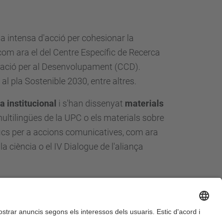
nia intensa d'acció per cohesionar la
 com ara el del Centre Específic de Recerca
peració per al Desenvolupament (CCD).
 al pla Sostenible 2030, entre altres.
 institucional
i s'han dissenyat
materials
ultilingües de la UPC o els materials sobre
fics per a accions comunicatives, com ara
 ciència o el IV Dialogue de l'aliança