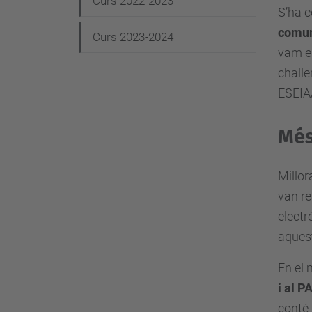
Curs 2022-2023
S’ha 
comuni
Curs 2023-2024
vam em
challe
ESEIAA
Més
Millor
van re
electr
aquest
En el 
i al P
conté 