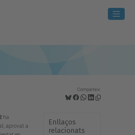
Comparteix:
2
ha
Enllaços
at, aprovat a
relacionats
ientat en