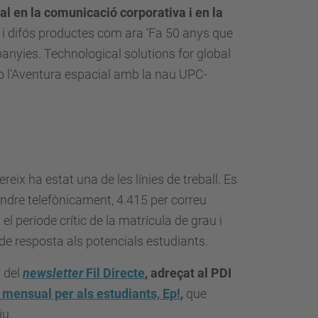
al en la comunicació corporativa i en la
ït i difós productes com ara ‘Fa 50 anys que
anyies. Technological solutions for global
’ o l‘Aventura espacial amb la nau UPC-
ereix ha estat una de les línies de treball. Es
ondre telefònicament, 4.415 per correu
el període crític de la matrícula de grau i
de resposta als potencials estudiants.
s del
newsletter
Fil Directe
, adreçat al PDI
í mensual per als estudiants, Ep!
,
que
iu.