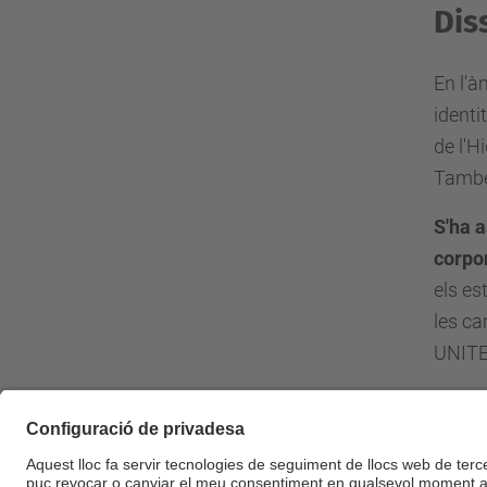
Dis
En l'à
identi
de l'H
També 
S'ha 
corpo
els es
les ca
UNITE!