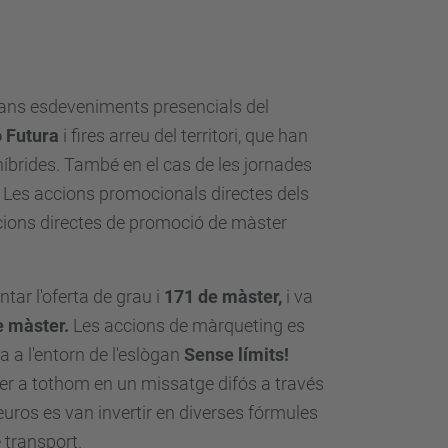
rans esdeveniments presencials del
ó Futura
i fires arreu del territori, que han
 híbrides. També en el cas de les jornades
. Les accions promocionals directes dels
cions directes de promoció de màster
tar l'oferta de grau i
171 de màster,
i va
e màster.
Les accions de màrqueting es
a l'entorn de l'eslògan
Sense límits!
er a tothom en un missatge difós a través
uros es van invertir en diverses fórmules
 transport.