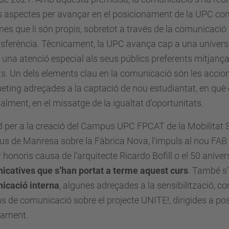
 aspectes per avançar en el posicionament de la UPC com
mes que li són propis, sobretot a través de la comunicació 
nsferència. Tècnicament, la UPC avança cap a una universi
 una atenció especial als seus públics preferents mitjança
s. Un dels elements clau en la comunicació són les accio
ting adreçades a la captació de nou estudiantat, en què 
alment, en el missatge de la igualtat d'oportunitats.
d per a la creació del Campus UPC FPCAT de la Mobilitat So
 de Manresa sobre la Fàbrica Nova, l’impuls al nou FAB T
 honoris causa de l’arquitecte Ricardo Bofill o el 50 aniv
icatives que s’han portat a terme aquest curs
. També s
icació interna
, algunes adreçades a la sensibilització, co
s de comunicació sobre el projecte UNITE!, dirigides a po
nament.