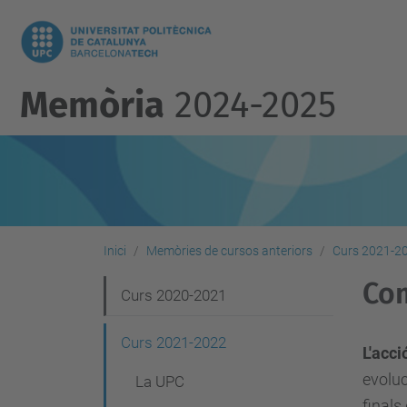
Memòria
2024-2025
Inici
Memòries de cursos anteriors
Curs 2021-2
Com
N
Curs 2020-2021
a
Curs 2021-2022
v
L'acc
evoluc
La UPC
e
finals