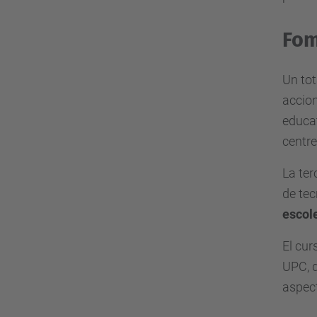
Fom
Un tot
accion
educat
centre
La ter
de tec
escole
El cur
UPC, q
aspect