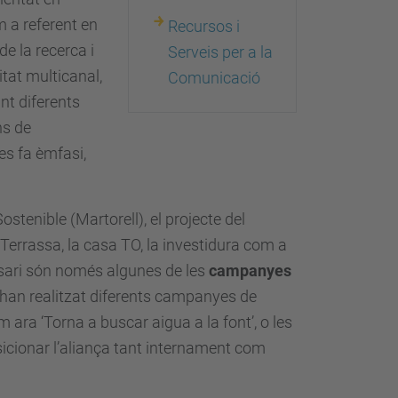
 a referent en
Recursos i
de la recerca i
Serveis per a la
tat multicanal,
Comunicació
nt diferents
ns de
es fa èmfasi,
stenible (Martorell), el projecte del
errassa, la casa TO, la investidura com a
ersari són només algunes de les
campanyes
’han realitzat diferents campanyes de
m ara ‘Torna a buscar aigua a la font’, o les
sicionar l’aliança tant internament com