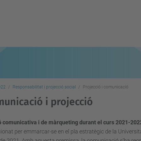
022
Responsabilitat i projecció social
Projecció i comunicació
unicació i projecció
ió comunicativa i de màrqueting durant el curs 2021-202
ionat per emmarcar-se en el pla estratègic de la Universit
 de 2021. Amb aquesta premissa, la comunicació s'ha reor