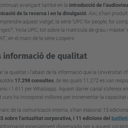
continuat avançant també en la
introducció de l’audiovisu
cació de la recerca i en la divulgació
. Així, s’han produ
prendre aquest viatge’, la sèrie ‘UPC for people, for comp
nges?’, ‘Hola UPC, tot sobre la matrícula de grau i màster
T’, en el marc de la sèrie
Loopers
.
 informació de qualitat
ar la qualitat i l'abast de la informació que la Universitat of
soldre
17.298 consultes
, de les quals 11.272 es van resp
ònic i 1.611 per Whatsapp. Aquest darrer canal s'ofereix en 
 curs ha incorporat millores per incrementar la capacitat 
marc de la comunicació interna, s'han elaborat 13 edicion
AS sobre l'actualitat corporativa, i 11 edicions del
butllet
informació especialment dissenyada per a aquest col·lect