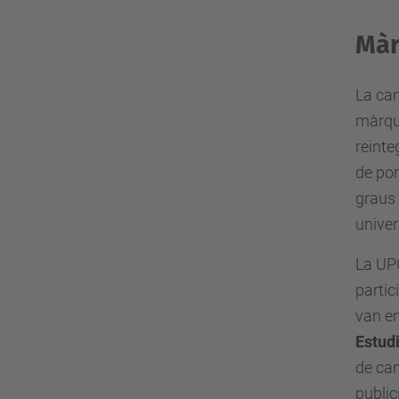
Màr
La cam
màrqu
reinte
de por
graus 
univer
La UP
partic
van em
Estud
de can
public