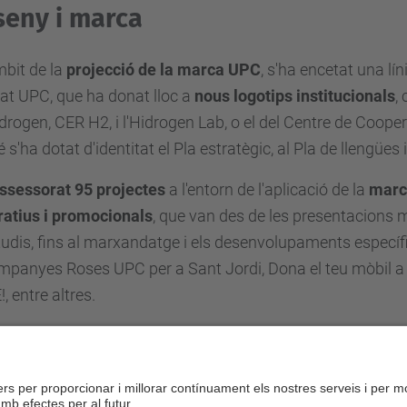
seny i marca
mbit de la
projecció de la marca UPC
, s'ha encetat una lí
tat UPC, que ha donat lloc a
nous logotips institucionals
,
idrogen, CER H2, i l'Hidrogen Lab, o el del Centre de Coo
s'ha dotat d'identitat el Pla estratègic, al Pla de llengües i
assessorat 95 projectes
a l'entorn de l'aplicació de la
marca
ratius i promocionals
, que van des de les presentacions m
tudis, fins al marxandatge i els desenvolupaments especí
mpanyes Roses UPC per a Sant Jordi, Dona el teu mòbil a la
, entre altres.