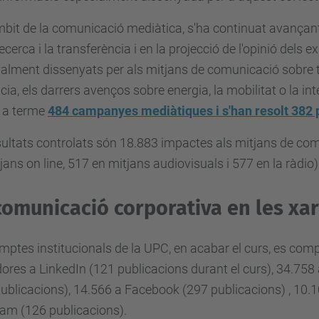
mbit de la comunicació mediàtica, s'ha continuat avançant e
recerca i la transferència i en la projecció de l'opinió dels 
alment dissenyats per als mitjans de comunicació sobre te
ncia, els darrers avenços sobre energia, la mobilitat o la intel
t a terme
484 campanyes mediàtiques i s'han resolt 382 p
sultats controlats són 18.883 impactes als mitjans de com
jans on line, 517 en mitjans audiovisuals i 577 en la ràdio)
comunicació corporativa en les xar
mptes institucionals de la UPC, en acabar el curs, es com
ores a LinkedIn (121 publicacions durant el curs), 34.758 
ublicacions), 14.566 a Facebook (297 publicacions) , 10.
am (126 publicacions).