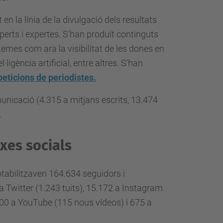
n la línia de la divulgació dels resultats
experts i expertes. S'han produït continguts
mes com ara la visibilitat de les dones en
·ligència artificial, entre altres. S'han
eticions de periodistes.
unicació (4.315 a mitjans escrits, 13.474
.
xes socials
ptabilitzaven 164.634 seguidors i
a Twitter (1.243 tuits), 15.172 a Instagram
100 a YouTube (115 nous vídeos) i 675 a