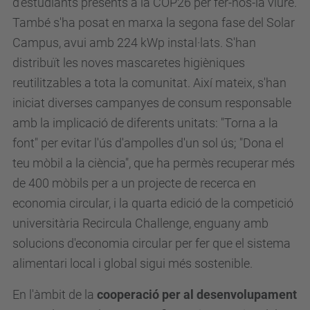
d'estudiants presents a la COP26 per fer-nos-la viure.
També s'ha posat en marxa la segona fase del Solar
Campus, avui amb 224 kWp instal·lats. S'han
distribuït les noves mascaretes higièniques
reutilitzables a tota la comunitat. Així mateix, s'han
iniciat diverses campanyes de consum responsable
amb la implicació de diferents unitats: "Torna a la
font" per evitar l'ús d'ampolles d'un sol ús; "Dona el
teu mòbil a la ciència", que ha permès recuperar més
de 400 mòbils per a un projecte de recerca en
economia circular, i la quarta edició de la competició
universitària Recircula Challenge, enguany amb
solucions d'economia circular per fer que el sistema
alimentari local i global sigui més sostenible.
En l'àmbit de la
cooperació per al desenvolupament