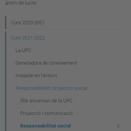
ànim de lucre.
N
Curs 2020-2021
a
Curs 2021-2022
v
La UPC
e
g
Generadora de coneixement
a
Impacte en l'entorn
c
Responsabilitat i projecció social
i
ó
50è aniversari de la UPC
Projecció i comunicació
Responsabilitat social