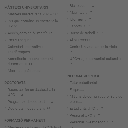
Biblioteca
MÀSTERS UNIVERSITARIS
Mobilitat
Màsters universitaris 2026-202
7
Idiomes
Per què estudiar un màster a la
UPC?
Esports
Accés, admissió i matrícula
Borsa de treball
Preus i beques
Allotjaments
Calendari i normatives
Centre Universitari de la Visió
acadèmiques
Acreditació i reconeixement
UPCArts, la comunitat cultural
d'idiomes
Mobilitat i pràctiques
INFORMACIÓ PER A
DOCTORATS
Futur estudiantat
Raons per fer un doctorat a la
Empresa
UPC
Mitjans de comunicació. Sala de
Programes de doctorat
premsa
Doctorats industrials
Estudiants UPC
Personal UPC
FORMACIÓ PERMANENT
Personal investigador
Màsters i postgraus. UPC School