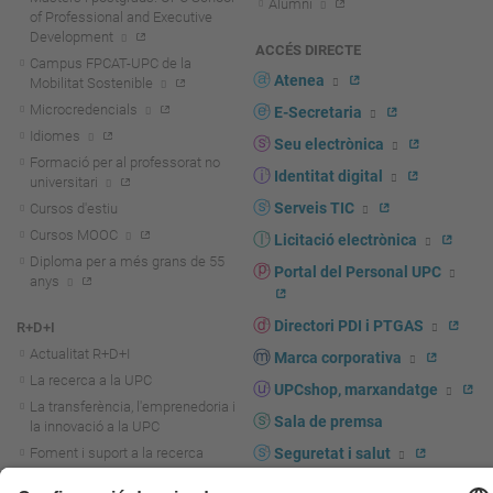
Alumni
of Professional and Executive
Development
ACCÉS DIRECTE
Campus FPCAT-UPC de la
Atenea
Mobilitat Sostenible
Microcredencials
E-Secretaria
Idiomes
Seu electrònica
Formació per al professorat no
Identitat digital
universitari
Serveis TIC
Cursos d'estiu
Cursos MOOC
Licitació electrònica
Diploma per a més grans de 55
Portal del Personal UPC
anys
Directori PDI i PTGAS
R+D+I
Actualitat R+D+I
Marca corporativa
La recerca a la UPC
UPCshop, marxandatge
La transferència, l'emprenedoria i
Sala de premsa
la innovació a la UPC
Foment i suport a la recerca
Seguretat i salut
Foment i suport a la
Autoprotecció i emergències