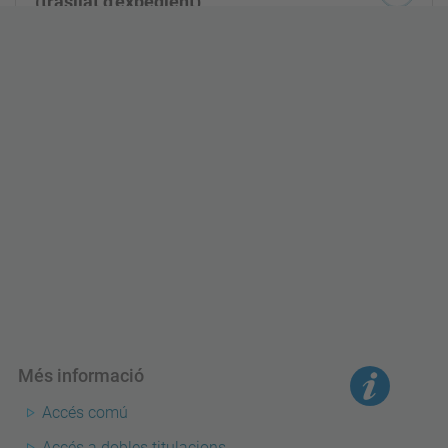
(trasllat d'expedient)
Titulats universitaris
Estudiants UE amb acord de reciprocitat
Resta d'estudiants estrangers
Més informació
Accés comú
Accés a dobles titulacions