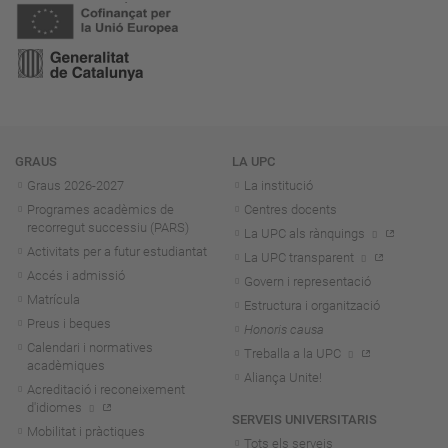
Navegació
GRAUS
LA UPC
Graus 2026-202
7
La institució
Programes acadèmics de
Centres docents
recorregut successiu (PARS)
La UPC als rànquings
Activitats per a futur estudiantat
La UPC transparent
Accés i admissió
Govern i representació
Matrícula
Estructura i organització
Preus i beques
Honoris causa
Calendari i normatives
Treballa a la UPC
acadèmiques
Aliança Unite!
Acreditació i reconeixement
d'idiomes
SERVEIS UNIVERSITARIS
Mobilitat i pràctiques
Tots els serveis