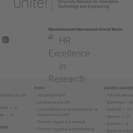
Reconeixement internacional d’excel·lència
R+D+I
SERVEIS UNIVER
octorat a la UPC
Actualitat R+D+I
Tots els servei
La recerca a la UPC
Biblioteca
torat
La transferència, l'emprenedoria i la
Mobilitat
als
innovació a la UPC
Idiomes
Foment i suport a la recerca
Esports
NENT
Foment i suport a la transferència,
Borsa de treball