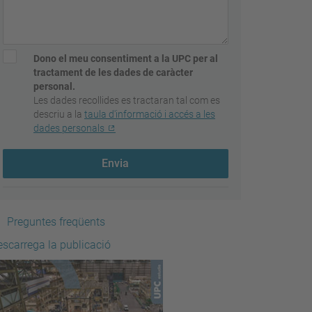
Dono el meu consentiment a la UPC per al
tractament de les dades de caràcter
personal.
Les dades recollides es tractaran tal com es
descriu a la
taula d'informació i accés a les
dades personals
Envia
Preguntes freqüents
escarrega la publicació