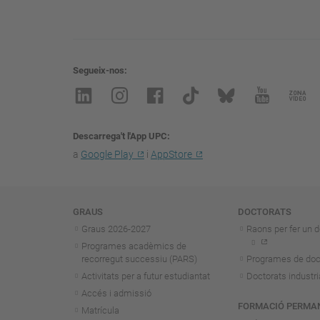
Segueix-nos
Descarrega't l'App UPC
a
Google Play
i
AppStore
Navegació
GRAUS
DOCTORATS
Graus 2026-202
7
Raons per fer un d
Programes acadèmics de
recorregut successiu (PARS)
Programes de doc
Activitats per a futur estudiantat
Doctorats industri
Accés i admissió
FORMACIÓ PERMA
Matrícula