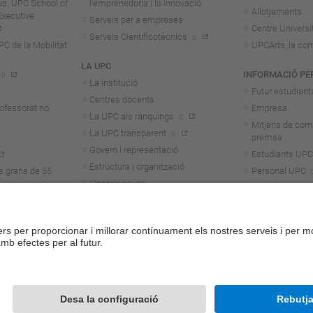
us. UPC School of
l'emprenedoria i la innovació
Allotjaments
Executive
Serveis per a empreses
Centre Universit
Serveis Cientificotècnics
 de la Mobilitat
UPCArts, la com
LA UPC
INFORMACIÓ PE
La institució
Futur estudiant
Centres docents
rofessorat no
Empresa
La UPC als rànquings
Mitjans de com
La UPC transparent
premsa
Govern i representació
Estudiants UPC
Estructura i organització
s grans de 55
Personal UPC
Honoris causa
Personal invest
Treballa a la UPC
Alumni
Aliança Unite!
Contacte
Mapa del we