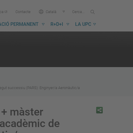
Cercar...
Cerca
Idioma:
ica
Contacte
Català
a
la
ACIÓ PERMANENT
R+D+I
LA UPC
UPC
regut successiu (PARS): Enginyer/a Aeronàutic/a
 + màster
a acadèmic de