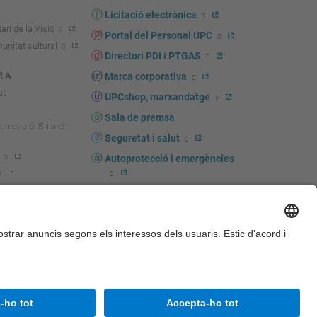
Licitació electrònica
ari de la Visió
Portal del Personal UPC
unitat cultural
Directori PDI i PTGAS
R A
Marca corporativa
at
UPCshop, marxandatge
Sala de premsa
unicació. Sala de
Seguretat i salut
Autoprotecció i emergències
igador
b
Accessibilitat
Avís legal
Configuració de privadesa