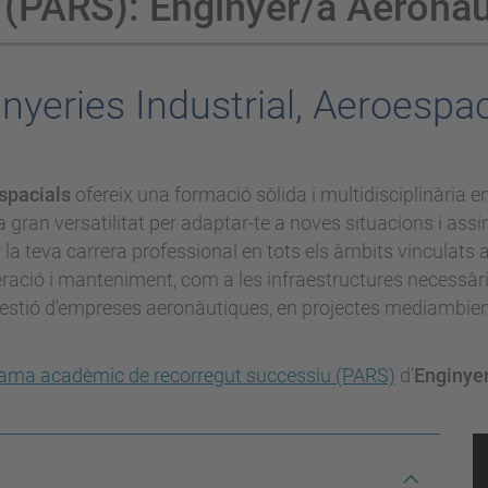
 (PARS): Enginyer/a Aeronàu
nyeries Industrial, Aeroespac
espacials
ofereix una formació sòlida i multidisciplinària e
gran versatilitat per adaptar-te a noves situacions i assim
a teva carrera professional en tots els àmbits vinculats a 
operació i manteniment, com a les infraestructures necessà
 gestió d'empreses aeronàutiques, en projectes mediambient
ama acadèmic de recorregut successiu (PARS)
d'
Enginye