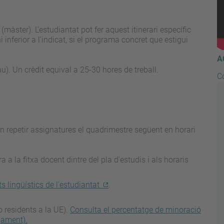
àster). L’estudiantat pot fer aquest itinerari específic
i inferior a l’indicat, si el programa concret que estigui
A
au). Un crèdit equival a 25-30 hores de treball.
Co
en repetir assignatures el quadrimestre següent en horari
a la fitxa docent dintre del pla d'estudis i als horaris
ets lingüístics de l'estudiantat
.
o residents a la UE).
Consulta el percentatge de minoració
gament).