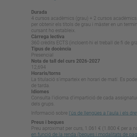
Durada
4 cursos acadèmics (grau) + 2 cursos acadèmics (m
per obtenir els títols de grau i màster en un termin
cursant ho estableix.
Càrrega lectiva
360 crèdits ECTS (incloent-hi el treball de fi de gr
Tipus de docència
Presencial
Nota de tall del curs 2026-2027
12,694
Horaris/torns
La titulació s'imparteix en horari de matí. Es pod
de tarda.
Idiomes
Consulta l'idioma d'impartició de cada assignatura 
dels grups.
Informació sobre
l'ús de llengües a l'aula i els dr
Preus i beques
Preu aproximat per curs, 1.061 € (1.800 € per a n
en funció de la renda (beques i modalitats de pa