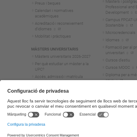
Màsters i postgra
Preus i beques
Professional and 
Calendari i normatives
Development
acadèmiques
Campus FPCAT-UPC
Acreditació i reconeixement
Sostenible
d'idiomes
Microcredencials
Mobilitat i pràctiques
Idiomes
Formació per al p
MÀSTERS UNIVERSITARIS
universitari
Màsters universitaris 2026-202
7
Cursos d'estiu
Per què estudiar un màster a la
Cursos MOOC
UPC?
Diploma per a mé
Accés, admissió i matrícula
anys
Preus i beques
Calendari i normatives
acadèmiques
Acreditació i reconeixement
d'idiomes
Mobilitat i pràctiques
© UPC
Universitat Politècnica de Catalunya - BarcelonaTech