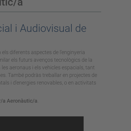
tic/a
ial i Audiovisual de
n els diferents aspectes de l'enginyeria
ilar els futurs avenços tecnològics de la
les aeronaus i els vehicles espacials, tant
ries. També podràs treballar en projectes de
als i d'energies renovables, o en activitats
r/a Aeronàutic/a
.