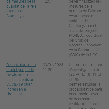
de mesures de la
12:57
gener finalitzen les
qualitat de l'aire a
mesures de la
escoles de
qualitat de l'aire en
Catalunya
centres escolars i
instituts de
Catalunya, en el
marc del projecte
IAQ4EDU, coordinat
pel Grup de
Recerca i Innovació
en la Construcció
(GRIC) de la UPC.
Desenvolupen un
09/01/2023
Un projecte conjunt
model per predir
11:20
d’investigadors de
l’evolució clínica
la UPC, la UB, l’HUB
dels pacients amb
i l’IDIBELL ha
COVID-19 quan
permès estudiar la
ingressen a
probabilitat de patir
l'hospital
pneumònia severa,
de necessitar
ventilació o fins i
tot de morir, des