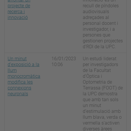
projecte de
recull de píndoles
recerca i
audiovisuals
innovació
adreçades al
personal docent i
investigador, i a
persones que
gestionen projectes
d’RDI de la UPC.
Un minut
16/01/2023
Un estudi liderat
d’exposició a la
10:06
per investigadors
llum
de la Facultat
monocromàtica
d’Òptica i
modifica les
Optometria de
connexions
Terrassa (FOOT) de
neuronals
la UPC demostra
que amb tan sols
un minut
d’estimulació amb
llum blava, verda o
vermella s'activen
diverses àrees