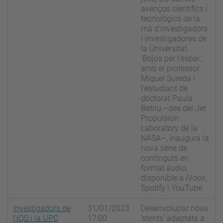
avenços científics i
tecnològics de la
mà d'investigadors
i investigadores de
la Universitat.
'Bojos per l'espai',
amb el professor
Miquel Sureda i
l'estudiant de
doctorat Paula
Betriu –des del Jet
Propulsion
Laboratory de la
NASA–, inaugura la
nova sèrie de
continguts en
format àudio,
disponible a iVoox,
Spotify i YouTube.
Investigadors de
31/01/2023
Desenvolupar nous
l’IQS i la UPC
17:00
'stents' adaptats a