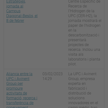
Estratègies,
Centre Específic de
jornada al
Recerca de
Campus
l’Hidrogen de la
Diagonal-Besòs, el
UPC (CER-H2), la
8 de febrer
jornada mostrarà el
paper de l'hidrogen
en la
descarbonització i
presentarà
projectes de
recerca. Inclou una
visita als
laboratoris i planta
pilot.
Aliança entre la
03/02/2023
La UPC i Avinent
UPC i Avinent
14:29
Group, empresa
Group per
experta en
promoure
fabricació i
activitats de
distribució de
formació, recerca i
solucions
transferència de
innovadores en el
coneixement
camp mèdic, han