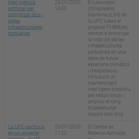
Intel·ligència
23/01/2023
El Laboratori
artificial per
14:05
d'Enginyeria
optimitzar dics i
Marítima (LIM) de
altres
la UPC lidera el
infraestructures
projecte PI-BREAK,
portuàries
centrat a prolongar
la vida útil de les
infraestructures
portuàries en una
sèrie de futurs
escenaris climàtics
i d'explotació,
introduint un
manteniment
intel·ligent predictiu
per reduir riscos i
ampliar el rang
d'operativitat
segura dels dics.
La UPC participa
20/01/2023
El Centre de
en un projecte
11:22
Recerca Aplicada