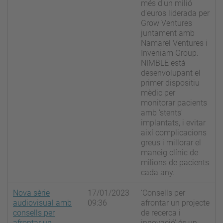
més d'un milió
d'euros liderada per
Grow Ventures
juntament amb
Namarel Ventures i
Inveniam Group.
NIMBLE està
desenvolupant el
primer dispositiu
mèdic per
monitorar pacients
amb 'stents'
implantats, i evitar
així complicacions
greus i millorar el
maneig clínic de
milions de pacients
cada any.
Nova sèrie
17/01/2023
‘Consells per
audiovisual amb
09:36
afrontar un projecte
consells per
de recerca i
afrontar un
innovació’ és un