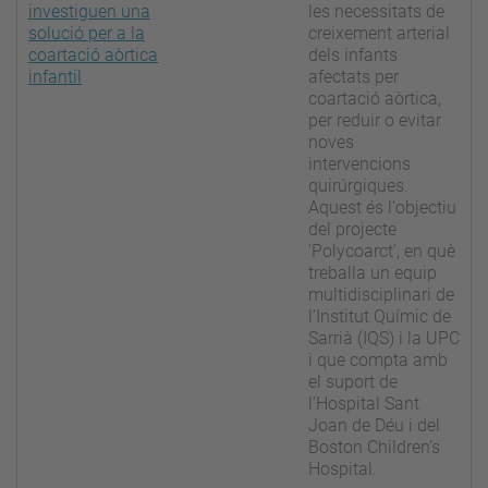
investiguen una
les necessitats de
solució per a la
creixement arterial
coartació aòrtica
dels infants
infantil
afectats per
coartació aòrtica,
per reduir o evitar
noves
intervencions
quirúrgiques.
Aquest és l'objectiu
del projecte
'Polycoarct', en què
treballa un equip
multidisciplinari de
l'Institut Químic de
Sarrià (IQS) i la UPC
i que compta amb
el suport de
l’Hospital Sant
Joan de Déu i del
Boston Children’s
Hospital.