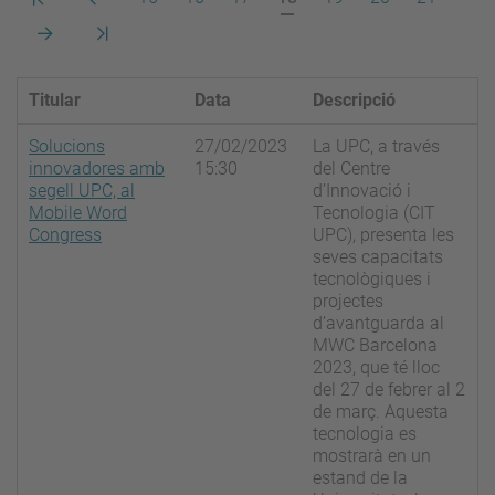
pàgina
anterior
actual
Pàgina
Darrera
següent
pàgina
Titular
Data
Descripció
Solucions
27/02/2023
La UPC, a través
innovadores amb
15:30
del Centre
segell UPC, al
d’Innovació i
Mobile Word
Tecnologia (CIT
Congress
UPC), presenta les
seves capacitats
tecnològiques i
projectes
d’avantguarda al
MWC Barcelona
2023, que té lloc
del 27 de febrer al 2
de març. Aquesta
tecnologia es
mostrarà en un
estand de la