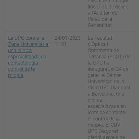
medalles ha tingut
lloc el 25 de gener,
a l'Auditori del
Palau de la
Generalitat.
La UPC obre a la
24/01/2023
La Facultat
Zona Universitària
11:51
d’Òptica i
una clínica
Optometria de
especialitzada en
Terrassa (FOOT) de
contactologia i
la UPC ha
control de la
inaugurat, el 24 de
miopia
gener, el Centre
Universitari de la
Visió UPC Diagonal
a Barcelona, una
clínica
especialitzada en
lents de contacte i
el control de la
miopia. El CUV
UPC Diagonal
oferirà serveis de