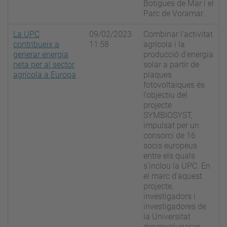
Botigues de Mar i el
Parc de Voramar.
La UPC
09/02/2023
Combinar l'activitat
contribueix a
11:58
agrícola i la
generar energia
producció d'energia
neta per al sector
solar a partir de
agrícola a Europa
plaques
fotovoltaiques és
l’objectiu del
projecte
SYMBIOSYST,
impulsat per un
consorci de 16
socis europeus
entre els quals
s’inclou la UPC. En
el marc d’aquest
projecte,
investigadors i
investigadores de
la Universitat
desenvoluparan