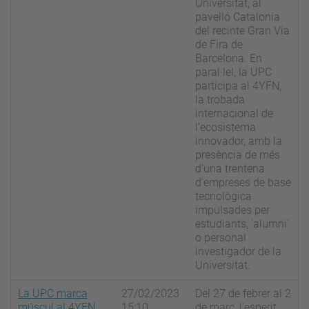
Universitat, al
pavelló Catalonia
del recinte Gran Via
de Fira de
Barcelona. En
paral·lel, la UPC
participa al 4YFN,
la trobada
internacional de
l’ecosistema
innovador, amb la
presència de més
d'una trentena
d'empreses de base
tecnològica
impulsades per
estudiants, 'alumni'
o personal
investigador de la
Universitat.
La UPC marca
27/02/2023
Del 27 de febrer al 2
múscul al 4YFN
15:10
de març, l'esperit