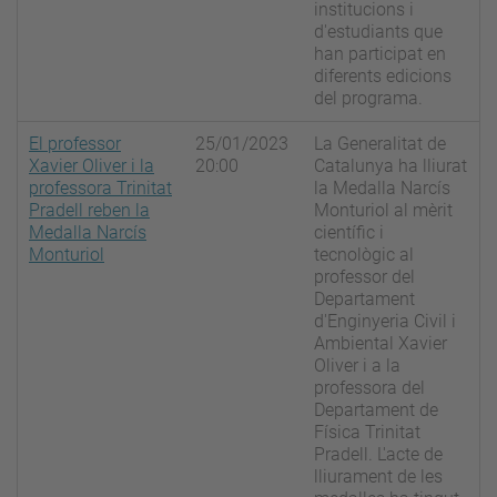
institucions i
d'estudiants que
han participat en
diferents edicions
del programa.
El professor
25/01/2023
La Generalitat de
Xavier Oliver i la
20:00
Catalunya ha lliurat
professora Trinitat
la Medalla Narcís
Pradell reben la
Monturiol al mèrit
Medalla Narcís
científic i
Monturiol
tecnològic al
professor del
Departament
d'Enginyeria Civil i
Ambiental Xavier
Oliver i a la
professora del
Departament de
Física Trinitat
Pradell. L'acte de
lliurament de les