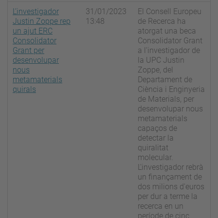
L’investigador
31/01/2023
El Consell Europeu
Justin Zoppe rep
13:48
de Recerca ha
un ajut ERC
atorgat una beca
Consolidator
Consolidator Grant
Grant per
a l'investigador de
desenvolupar
la UPC Justin
nous
Zoppe, del
metamaterials
Departament de
quirals
Ciència i Enginyeria
de Materials, per
desenvolupar nous
metamaterials
capaços de
detectar la
quiralitat
molecular.
L'investigador rebrà
un finançament de
dos milions d'euros
per dur a terme la
recerca en un
període de cinc