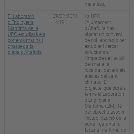
malalties.
El Laboratori
09/02/2023
La UPC i
d'Enginyeria
14:19
l’Ajuntament
Marítima de la
d’Altafulla han
UPC estudiarà els
signat un conveni
corrents marins i
de col·laboració per
onatges a la
estudiar i cercar
platja d'Altafulla
solucions a
l'impacte de l'acció
del mar a la
localitat, davant els
efectes del canvi
climàtic. El
projecte, que durà a
terme el Laboratori
d’Enginyeria
Marítima (LIM), té
per objectiu assolir
l’estabilització de la
sorra i garantir la
façana marítima de