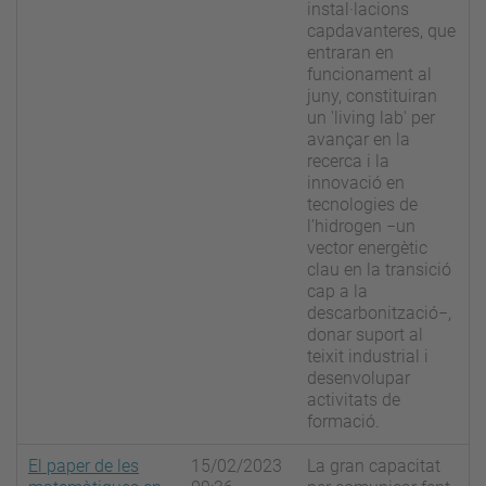
instal·lacions
capdavanteres, que
entraran en
funcionament al
juny, constituiran
un 'living lab' per
avançar en la
recerca i la
innovació en
tecnologies de
l’hidrogen −un
vector energètic
clau en la transició
cap a la
descarbonització−,
donar suport al
teixit industrial i
desenvolupar
activitats de
formació.
El paper de les
15/02/2023
La gran capacitat