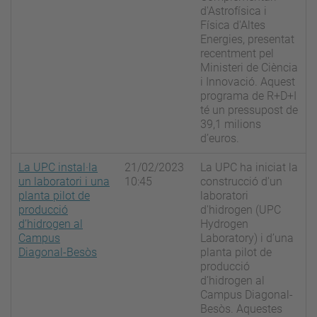
d'Astrofísica i
Física d'Altes
Energies, presentat
recentment pel
Ministeri de Ciència
i Innovació. Aquest
programa de R+D+I
té un pressupost de
39,1 milions
d’euros.
La UPC instal·la
21/02/2023
La UPC ha iniciat la
un laboratori i una
10:45
construcció d'un
planta pilot de
laboratori
producció
d'hidrogen (UPC
d’hidrogen al
Hydrogen
Campus
Laboratory) i d’una
Diagonal-Besòs
planta pilot de
producció
d’hidrogen al
Campus Diagonal-
Besòs. Aquestes