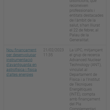
distincions, que
reconeixen
professionals i
entitats destacades
de l'àmbit de la
salut, s'han lliurat
el 22 de febrer, al
Palau de la
Generalitat.
Nou finançament
21/02/2023
La UPC, mitjançant
per desenvolupar
11:35
el grup de recerca
instrumentació
Advanced Nuclear
d'avantguarda en
Technology (ANT),
astrofísica i física
vinculat al
d'altes energies
Departament de
Física i a l'Institut
de Tècniques
Energètiques
(INTE), compta
amb finançament
del Pla
Complementari