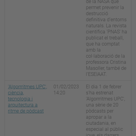
de la NASA que
permet prevenir la
destrucció
definitiva d’entorns
naturals. La revista
científica 'PNAS' ha
publicat el treball,
que ha comptat
amb la
col·laboració de la
professora Cristina
Masoller, també de
l’ESEIAAT.
'Algorrritmes UPC',
01/02/2023
El dia 1 de febrer
ciència,
14:20
s'ha estrenat
tecnologia i
'Algorrritmes UPC',
arquitectura a
una sèrie de 20
ritme de pòdcast
pòdcasts per
apropar a la
ciutadania, en
especial al públic
jove, els darrers