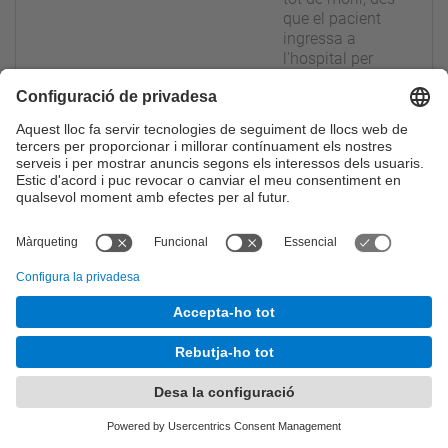
que el pacient
ingressa a
l'hospital per
COVID-19. Fruit
dels models
estadístics creats, a
partir de dades de
més de 5.000
pacients ingressats
a cinc hospitals en
diferents onades de
la pandèmia, s’ha
desenvolupat una
aplicació web per a
la identificació
precoç de pacients
de COVID-19
potencialment d’alt
risc i la predicció
del curs de la
malaltia.