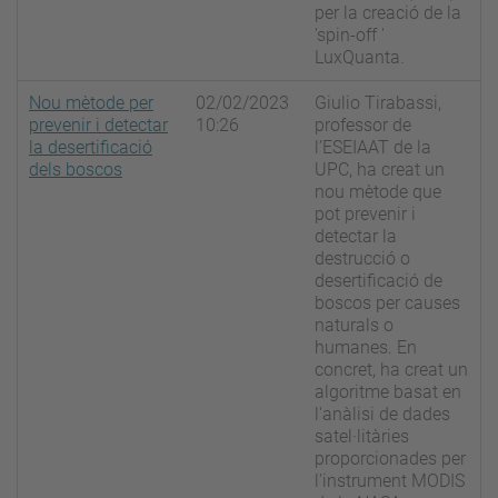
per la creació de la
'spin-off '
LuxQuanta.
Nou mètode per
02/02/2023
Giulio Tirabassi,
prevenir i detectar
10:26
professor de
la desertificació
l’ESEIAAT de la
dels boscos
UPC, ha creat un
nou mètode que
pot prevenir i
detectar la
destrucció o
desertificació de
boscos per causes
naturals o
humanes. En
concret, ha creat un
algoritme basat en
l'anàlisi de dades
satel·litàries
proporcionades per
l'instrument MODIS