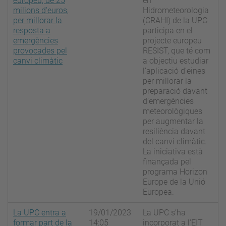
europeu, de 25
en
milions d'euros,
Hidrometeorologia
per millorar la
(CRAHI) de la UPC
resposta a
participa en el
emergències
projecte europeu
provocades pel
RESIST, que té com
canvi climàtic
a objectiu estudiar
l’aplicació d’eines
per millorar la
preparació davant
d’emergències
meteorològiques
per augmentar la
resiliència davant
del canvi climàtic.
La iniciativa està
finançada pel
programa Horizon
Europe de la Unió
Europea.
La UPC entra a
19/01/2023
La UPC s’ha
formar part de la
14:05
incorporat a l’EIT