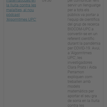
matemàtiques en
09:36
per comunicar fent
la lluita contra les
servir un llenguatge
malalties, al nou
per a tots els
pòdcast
públics va portar a
‘Algorrritmes UPC’
l’equip de científics
del grup de recerca
BIOCOM-UPC a
convertir-se en un
referent científic
durant la pandèmia
per COVID-19. Avui,
a ‘Algorrritmes
UPC’, les
investigadores
Clara Prats i Aida
Perramon
expliquen com
treballen amb
models
matemàtics per
aportar el seu gra
de sorra en la lluita
contra les