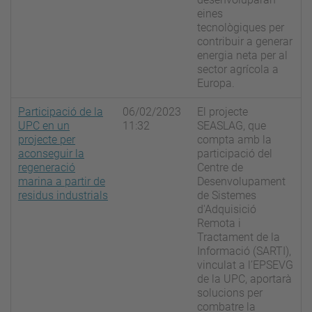
eines
tecnològiques per
contribuir a generar
energia neta per al
sector agrícola a
Europa.
Participació de la
06/02/2023
El projecte
UPC en un
11:32
SEASLAG, que
projecte per
compta amb la
aconseguir la
participació del
regeneració
Centre de
marina a partir de
Desenvolupament
residus industrials
de Sistemes
d'Adquisició
Remota i
Tractament de la
Informació (SARTI),
vinculat a l’EPSEVG
de la UPC, aportarà
solucions per
combatre la