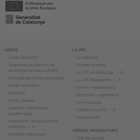
Navegació
GRAUS
LA UPC
Graus 2026-202
7
La institució
Programes acadèmics de
Centres docents
recorregut successiu (PARS)
La UPC als rànquings
Activitats per a futur estudiantat
La UPC transparent
Accés i admissió
Govern i representació
Matrícula
Estructura i organització
Preus i beques
Honoris causa
Calendari i normatives
Treballa a la UPC
acadèmiques
Aliança Unite!
Acreditació i reconeixement
d'idiomes
SERVEIS UNIVERSITARIS
Mobilitat i pràctiques
Tots els serveis