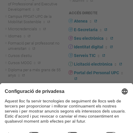
Alumni
of Professional and Executive
Development
ACCÉS DIRECTE
Campus FPCAT-UPC de la
Atenea
Mobilitat Sostenible
Microcredencials
E-Secretaria
Idiomes
Seu electrònica
Formació per al professorat no
Identitat digital
universitari
Serveis TIC
Cursos d'estiu
Cursos MOOC
Licitació electrònica
Diploma per a més grans de 55
Portal del Personal UPC
anys
Directori PDI i PTGAS
R+D+I
Actualitat R+D+I
Marca corporativa
La recerca a la UPC
UPCshop, marxandatge
La transferència, l'emprenedoria i
Sala de premsa
la innovació a la UPC
Foment i suport a la recerca
Seguretat i salut
Foment i suport a la
Autoprotecció i emergències