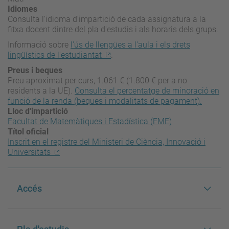
Idiomes
Consulta l'idioma d'impartició de cada assignatura a la
fitxa docent dintre del pla d'estudis i als horaris dels grups.
Informació sobre
l'ús de llengües a l'aula i els drets
lingüístics de l'estudiantat
.
Preus i beques
Preu aproximat per curs, 1.061 € (1.800 € per a no
residents a la UE).
Consulta el percentatge de minoració en
funció de la renda (beques i modalitats de pagament).
Lloc d'impartició
Facultat de Matemàtiques i Estadística (FME)
Títol oficial
Inscrit en el registre del Ministeri de Ciència, Innovació i
Universitats
Accés