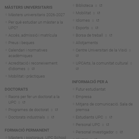
Biblioteca
MÀSTERS UNIVERSITARIS
Mobilitat
Màsters universitaris 2026-202
7
Idiomes
Per què estudiar un màster a la
UPC?
Esports
Accés, admissió i matrícula
Borsa de treball
Preus i beques
Allotjaments
Calendari i normatives
Centre Universitari de la Visió
acadèmiques
Acreditació i reconeixement
UPCArts, la comunitat cultural
d'idiomes
Mobilitat i pràctiques
INFORMACIÓ PER A
DOCTORATS
Futur estudiantat
Raons per fer un doctorat a la
Empresa
UPC
Mitjans de comunicació. Sala de
Programes de doctorat
premsa
Doctorats industrials
Estudiants UPC
Personal UPC
FORMACIÓ PERMANENT
Personal investigador
Màsters i postgraus. UPC School