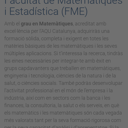
Facultat de Matemàtiques
i Estadística (FME)
Amb el
grau en Matemàtiques
, acreditat amb
excel·lència per l’AQU Catalunya, adquiriràs una
formació sòlida, completa i exigent en totes les
matèries bàsiques de les matemàtiques i les seves
múltiples aplicacions. Si t’interessa la recerca, tindràs
les eines necessàries per integrar-te amb èxit en
grups capdavanters que treballen en matemàtiques,
enginyeria i tecnologia, ciències de la natura i de la
salut, o ciències socials. També podràs desenvolupar
l’activitat professional en el món de l’empresa i la
indústria, així com en sectors com la banca i les
finances, la consultoria, la salut o els serveis, en què
els matemàtics i les matemàtiques són cada vegada
més valorats tant per la seva formació rigorosa com
per la seva capacitat d’anàlisi i d’aprenentatge. Si la