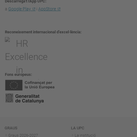
Descarrega't l'App UPC
a
Google Play
i
AppStore
Reconeixement internacional d’excel·lència
Fons europeus
Navegació
GRAUS
LA UPC
Graus 2026-202
7
La institució