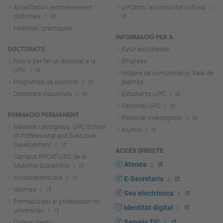
Acreditació i reconeixement
UPCArts, la comunitat cultural
d'idiomes
Mobilitat i pràctiques
INFORMACIÓ PER A
DOCTORATS
Futur estudiantat
Raons per fer un doctorat a la
Empresa
UPC
Mitjans de comunicació. Sala de
Programes de doctorat
premsa
Doctorats industrials
Estudiants UPC
Personal UPC
FORMACIÓ PERMANENT
Personal investigador
Màsters i postgraus. UPC School
Alumni
of Professional and Executive
Development
ACCÉS DIRECTE
Campus FPCAT-UPC de la
Atenea
Mobilitat Sostenible
Microcredencials
E-Secretaria
Idiomes
Seu electrònica
Formació per al professorat no
Identitat digital
universitari
Serveis TIC
Cursos d'estiu