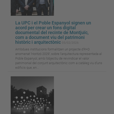
La UPC i el Poble Espanyol signen un
acord per crear un fons digital
documental del recinte de Montjuïc,
com a document viu del patrimoni
històric i arquitectònic
05/02/2026
Ambdues institucions formalitzen un projecte d’R+D
anomenat ‘Horitzó 2029’, sobre l’arquitectura representada al
Poble Espanyol, amb l’objectiu de reivindicar el valor
patrimonial del conjunt arquitectònic com a catàleg viu d’uns
edificis que, en...