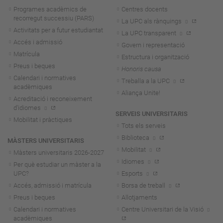
Programes acadèmics de
Centres docents
recorregut successiu (PARS)
La UPC als rànquings
Activitats per a futur estudiantat
La UPC transparent
Accés i admissió
Govern i representació
Matrícula
Estructura i organització
Preus i beques
Honoris causa
Calendari i normatives
Treballa a la UPC
acadèmiques
Aliança Unite!
Acreditació i reconeixement
d'idiomes
SERVEIS UNIVERSITARIS
Mobilitat i pràctiques
Tots els serveis
Biblioteca
MÀSTERS UNIVERSITARIS
Mobilitat
Màsters universitaris 2026-202
7
Idiomes
Per què estudiar un màster a la
UPC?
Esports
Accés, admissió i matrícula
Borsa de treball
Preus i beques
Allotjaments
Calendari i normatives
Centre Universitari de la Visió
acadèmiques