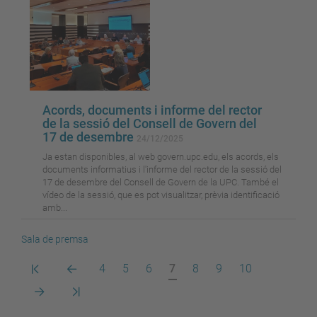
Acords, documents i informe del rector
de la sessió del Consell de Govern del
17 de desembre
24/12/2025
Ja estan disponibles, al web govern.upc.edu, els acords, els
documents informatius i l'informe del rector de la sessió del
17 de desembre del Consell de Govern de la UPC. També el
vídeo de la sessió, que es pot visualitzar, prèvia identificació
amb...
Sala de premsa
Primera
Pàgina
Pàgina
Pàgina
Pàgina
Pàgina
Pàgina
Pàgina
Pàgina
4
5
6
7
8
9
10
pàgina
anterior
actual
Pàgina
Darrera
següent
pàgina