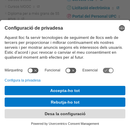
Cursos MOOC
Licitació electrònica
Diploma per a més grans de 55
Portal del Personal UPC
anys
Directori PDI i PTGAS
R+D+I
Actualitat R+D+I
Marca corporativa
La recerca a la UPC
UPCshop, marxandatge
La transferència, l'emprenedoria i
Sala de premsa
la innovació a la UPC
Foment i suport a la recerca
Seguretat i salut
Foment i suport a la
Autoprotecció i emergències
transferència, l'emprenedoria i la
innovació
Serveis per a empreses
Serveis Cientificotècnics
© UPC
Universitat Politècnica de Catalunya - BarcelonaTech
Contacte
Mapa del web
Accessibilitat
Avís legal
Configuració de privadesa