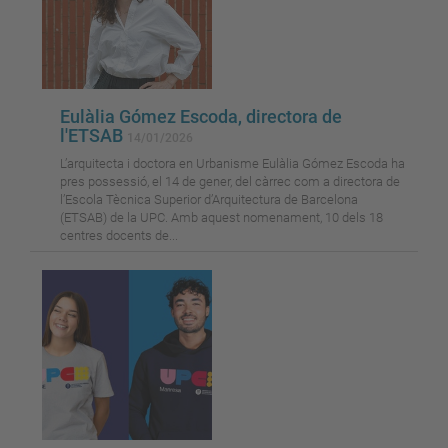
Eulàlia Gómez Escoda, directora de
l'ETSAB
14/01/2026
L’arquitecta i doctora en Urbanisme Eulàlia Gómez Escoda ha
pres possessió, el 14 de gener, del càrrec com a directora de
l’Escola Tècnica Superior d’Arquitectura de Barcelona
(ETSAB) de la UPC. Amb aquest nomenament, 10 dels 18
centres docents de...