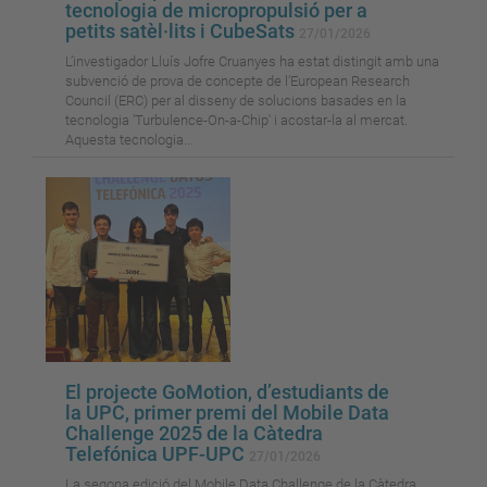
tecnologia de micropropulsió per a
petits satèl·lits i CubeSats
27/01/2026
L’investigador Lluís Jofre Cruanyes ha estat distingit amb una
subvenció de prova de concepte de l’European Research
Council (ERC) per al disseny de solucions basades en la
tecnologia 'Turbulence-On-a-Chip' i acostar-la al mercat.
Aquesta tecnologia...
El projecte GoMotion, d’estudiants de
la UPC, primer premi del Mobile Data
Challenge 2025 de la Càtedra
Telefónica UPF-UPC
27/01/2026
La segona edició del Mobile Data Challenge de la Càtedra