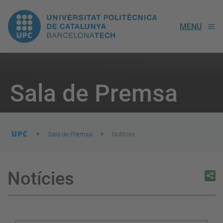
UPC.
MENU
Universitat
Politècnica
You
are
Sala de Premsa
here:
de
Catalunya
Sala de Premsa
Notícies
Notícies