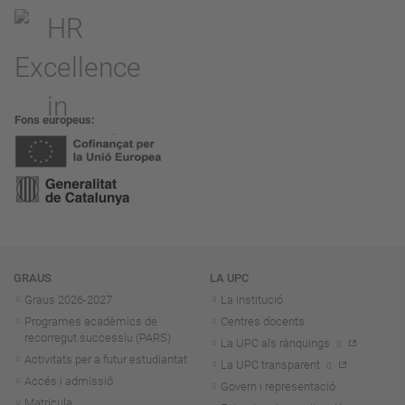
Fons europeus
Navegació
GRAUS
LA UPC
Graus 2026-202
7
La institució
Programes acadèmics de
Centres docents
recorregut successiu (PARS)
La UPC als rànquings
Activitats per a futur estudiantat
La UPC transparent
Accés i admissió
Govern i representació
Matrícula