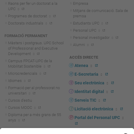
Raons per fer un doctorat a la
Empresa
UPC
Mitjans de comunicació. Sala de
Programes de doctorat
premsa
Doctorats industrials
Estudiants UPC
Personal UPC
FORMACIÓ PERMANENT
Personal investigador
Màsters i postgraus. UPC School
Alumni
of Professional and Executive
Development
ACCÉS DIRECTE
Campus FPCAT-UPC de la
Atenea
Mobilitat Sostenible
Microcredencials
E-Secretaria
Idiomes
Seu electrònica
Formació per al professorat no
Identitat digital
universitari
Serveis TIC
Cursos d'estiu
Cursos MOOC
Licitació electrònica
Diploma per a més grans de 55
Portal del Personal UPC
anys
Directori PDI i PTGAS
R+D+I