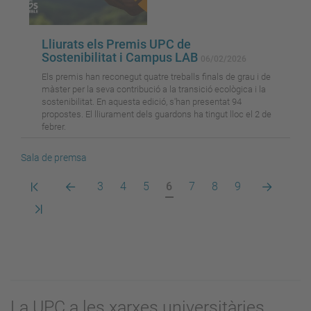
Lliurats els Premis UPC de
Sostenibilitat i Campus LAB
06/02/2026
Els premis han reconegut quatre treballs finals de grau i de
màster per la seva contribució a la transició ecològica i la
sostenibilitat. En aquesta edició, s'han presentat 94
propostes. El lliurament dels guardons ha tingut lloc el 2 de
febrer.
Sala de premsa
Primera
Pàgina
Pàgina
Pàgina
Pàgina
Pàgina
Pàgina
Pàgina
Pàgina
Pàgina
3
4
5
6
7
8
9
pàgina
anterior
actual
següent
Darrera
pàgina
La UPC a les xarxes universitàries