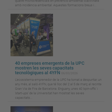
quatre microcredencials en prevenció ambiental d’activitats
amb incidència ambiental. Aquestes formacions breus i...
40 empreses emergents de la UPC
mostren les seves capacitats
tecnològiques al 4YFN
06/03/2026
L'ecosistema emprenedor de la UPC ha tornat a despuntar, un
any més, al saló 4YFN, que té lloc del 2 al 5 de març al recinte
Gran Via de Fira de Barcelona. Enguany, unes 40 'spin-offs' i
'start-ups' de la Universitat han mostrat les seves
capacitats...