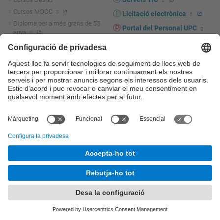
Cursos MOOC
Licitació electrònica
Diploma per a més grans de 55
Portal del Personal UPC
anys
Directori PDI i PTGAS
R+D+I
Actualitat R+D+I
Marca corporativa
La recerca a la UPC
UPCshop, marxandatge
La transferència, l'emprenedoria i
Sala de premsa
la innovació a la UPC
Foment i suport a la recerca
Seguretat i salut
Foment i suport a la
Autoprotecció i emergències
transferència, l'emprenedoria i la
innovació
Serveis per a empreses
Serveis Cientificotècnics
© UPC
Universitat Politècnica de Catalunya - BarcelonaTech
Contacte
Mapa del web
Accessibilitat
Avís legal
Configuració de privadesa