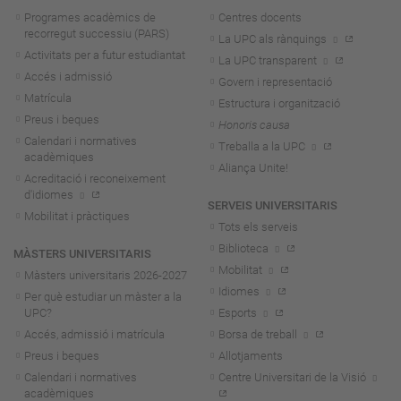
Programes acadèmics de
Centres docents
recorregut successiu (PARS)
La UPC als rànquings
Activitats per a futur estudiantat
La UPC transparent
Accés i admissió
Govern i representació
Matrícula
Estructura i organització
Preus i beques
Honoris causa
Calendari i normatives
Treballa a la UPC
acadèmiques
Aliança Unite!
Acreditació i reconeixement
d'idiomes
SERVEIS UNIVERSITARIS
Mobilitat i pràctiques
Tots els serveis
Biblioteca
MÀSTERS UNIVERSITARIS
Mobilitat
Màsters universitaris 2026-202
7
Idiomes
Per què estudiar un màster a la
UPC?
Esports
Accés, admissió i matrícula
Borsa de treball
Preus i beques
Allotjaments
Calendari i normatives
Centre Universitari de la Visió
acadèmiques