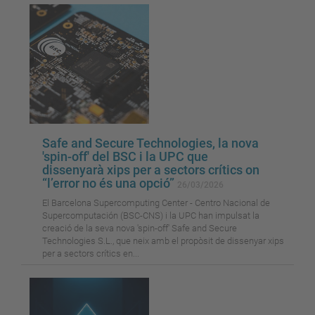
Safe and Secure Technologies, la nova
'spin-off' del BSC i la UPC que
dissenyarà xips per a sectors crítics on
“l’error no és una opció”
26/03/2026
El Barcelona Supercomputing Center - Centro Nacional de
Supercomputación (BSC-CNS) i la UPC han impulsat la
creació de la seva nova 'spin-off' Safe and Secure
Technologies S.L., que neix amb el propòsit de dissenyar xips
per a sectors crítics en...