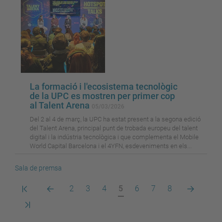
La formació i l'ecosistema tecnològic
de la UPC es mostren per primer cop
al Talent Arena
05/03/2026
Del 2 al 4 de març, la UPC ha estat present a la segona edició
del Talent Arena, principal punt de trobada europeu del talent
digital i la indústria tecnològica i que complementa el Mobile
World Capital Barcelona i el 4YFN, esdeveniments en els...
Sala de premsa
Primera
Pàgina
Pàgina
Pàgina
Pàgina
Pàgina
Pàgina
Pàgina
Pàgina
Pàgina
2
3
4
5
6
7
8
pàgina
anterior
actual
següent
Darrera
pàgina