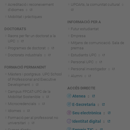
Acreditació i reconeixement
UPCArts, la comunitat cultural
d'idiomes
Mobilitat i pràctiques
INFORMACIÓ PER A
DOCTORATS
Futur estudiantat
Raons per fer un doctorat a la
Empresa
UPC
Mitjans de comunicació. Sala de
Programes de doctorat
premsa
Doctorats industrials
Estudiants UPC
Personal UPC
FORMACIÓ PERMANENT
Personal investigador
Màsters i postgraus. UPC School
Alumni
of Professional and Executive
Development
ACCÉS DIRECTE
Campus FPCAT-UPC de la
Atenea
Mobilitat Sostenible
Microcredencials
E-Secretaria
Idiomes
Seu electrònica
Formació per al professorat no
Identitat digital
universitari
Serveis TIC
Cursos d'estiu