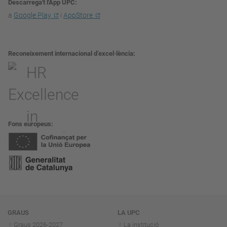
Descarrega't l'App UPC
a
Google Play
i
AppStore
Reconeixement internacional d’excel·lència
Fons europeus
Navegació
GRAUS
LA UPC
Graus 2026-202
7
La institució