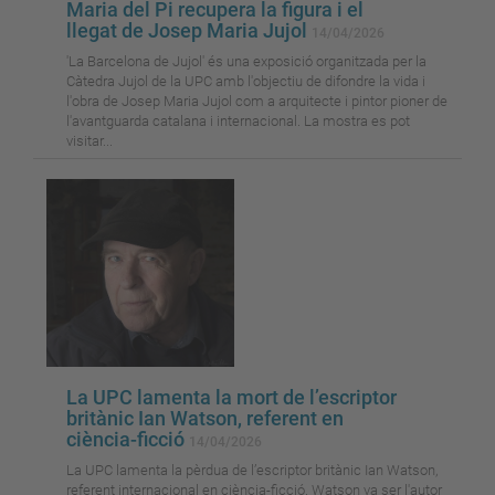
Maria del Pi recupera la figura i el
llegat de Josep Maria Jujol
14/04/2026
'La Barcelona de Jujol' és una exposició organitzada per la
Càtedra Jujol de la UPC amb l'objectiu de difondre la vida i
l'obra de Josep Maria Jujol com a arquitecte i pintor pioner de
l'avantguarda catalana i internacional. La mostra es pot
visitar...
La UPC lamenta la mort de l’escriptor
britànic Ian Watson, referent en
ciència-ficció
14/04/2026
La UPC lamenta la pèrdua de l’escriptor britànic Ian Watson,
referent internacional en ciència-ficció. Watson va ser l'autor