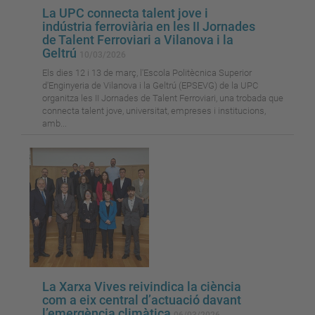
La UPC connecta talent jove i
indústria ferroviària en les II Jornades
de Talent Ferroviari a Vilanova i la
Geltrú
10/03/2026
Els dies 12 i 13 de març, l'Escola Politècnica Superior
d'Enginyeria de Vilanova i la Geltrú (EPSEVG) de la UPC
organitza les II Jornades de Talent Ferroviari, una trobada que
connecta talent jove, universitat, empreses i institucions,
amb...
La Xarxa Vives reivindica la ciència
com a eix central d’actuació davant
l’emergència climàtica