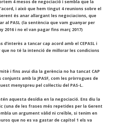
portem 4 mesos de negociació i sembla que la
’acord, i això que hem tingut 4 reunions sobre el
CALENDARI LABORAL 2018 I
INFOCAU 15 MAIG 2019
Gerent és anar allargant les negociacions, que
PAGUES 2013-14
gar al PASL (la sentència que vam guanyar per
NI ACORD DE VESTUARI NI CAP
ny 2016 i no el van pagar fins març 2017)
ACORD PEL PASL!
s d’interès a tancar cap acord amb el CEPASL i
VESTUARI. ACCIÓ-REACCIÓ?
 que no té la intenció de millorar les condicions
RECEPCIONS (07/06/2017)
AVALUACIÓ DELS RISCOS
mitè i fins avui dia la gerència no ha tancat CAP
PSICOSOCIALS.
 conjunts amb la JPASF, com les pròrrogues de
uest menyspreu pel col·lectiu del PAS-L.
GERENT PROPOSAT I COMISSIÓ
MIXTA
tén aquesta desídia en la negociació. Ens diu la
 (una de les frases més repetides per la Gerent
PROCÉS ESTABILITZACIÓ,
embla un argument vàlid ni creïble, si tenim en
4/11/2019 SITUACIÓ
euros que no es va gastar de capítol 1 els va