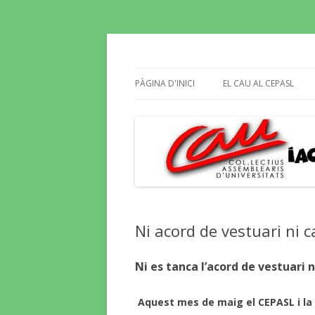
Butlletí informatiu, recull de premsa, i e
El Blog del CAU
PÀGINA D'INICI
EL CAU AL CEPASL
Ni acord de vestuari ni c
Ni es tanca l’acord de vestuari 
Aquest mes de maig el CEPASL i la