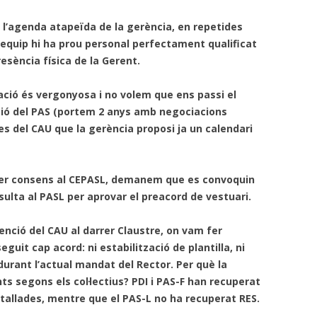
 l’agenda atapeïda de la gerència, en repetides
 equip hi ha prou personal perfectament qualificat
esència física de la Gerent.
ió és vergonyosa i no volem que ens passi el
ió del PAS (portem 2 anys amb negociacions
s del CAU que la gerència proposi ja un calendari
per consens al CEPASL, demanem que es convoquin
ulta al PASL per aprovar el preacord de vestuari.
enció del CAU al darrer Claustre, on vam fer
uit cap acord: ni estabilització de plantilla, ni
 durant l’actual mandat del Rector. Per què la
ts segons els col·lectius? PDI i PAS-F han recuperat
etallades, mentre que el PAS-L no ha recuperat RES.