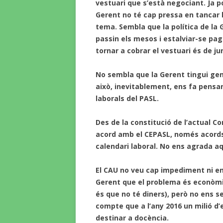
vestuari que s’està negociant. Ja 
Gerent no té cap pressa en tancar l
tema. Sembla que la política de la 
passin els mesos i estalviar-se pa
tornar a cobrar el vestuari és de ju
No sembla que la Gerent tingui gen
això, inevitablement, ens fa pensar
laborals del PASL.
Des de la constitució de l’actual Co
acord amb el CEPASL, només acords
calendari laboral. No ens agrada aq
El CAU no veu cap impediment ni en
Gerent que el problema és econòmic
és que no té diners), però no ens s
compte que a l’any 2016 un milió d’
destinar a docència.