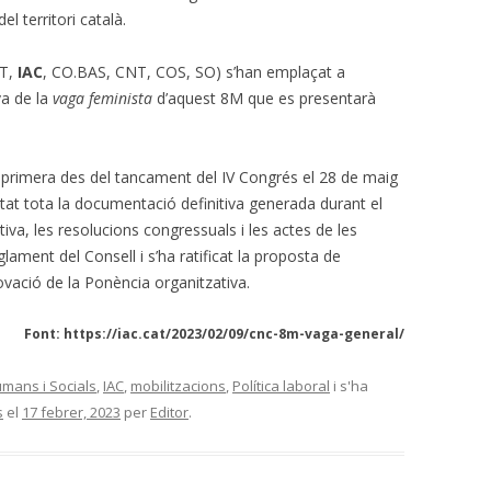
l territori català.
GT,
IAC
, CO.BAS, CNT, COS, SO) s’han emplaçat a
va de la
vaga feminista
d’aquest 8M que es presentarà
 primera des del tancament del IV Congrés el 28 de maig
tat tota la documentació definitiva generada durant el
iva, les resolucions congressuals i les actes de les
ament del Consell i s’ha ratificat la proposta de
ovació de la Ponència organitzativa.
Font: https://iac.cat/2023/02/09/cnc-8m-vaga-general/
mans i Socials
,
IAC
,
mobilitzacions
,
Política laboral
i s'ha
s
el
17 febrer, 2023
per
Editor
.