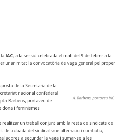
CALENDARI LABORAL 2018 I
INFOCAU 15 MAIG 2019
PAGUES 2013-14
NI ACORD DE VESTUARI NI CAP
ACORD PEL PASL!
VESTUARI. ACCIÓ-REACCIÓ?
 la
IAC
, a la sessió celebrada el matí del 9 de febrer a la
per unanimitat la convocatòria de vaga general pel proper
RECEPCIONS (07/06/2017)
AVALUACIÓ DELS RISCOS
PSICOSOCIALS.
oposta de la Secretaria de la
cretariat nacional confederal
GERENT PROPOSAT I COMISSIÓ
A. Barbens, portaveu IAC
mpta Barbens, portaveu de
MIXTA
e dona i feminismes.
PROCÉS ESTABILITZACIÓ,
realitzar un treball conjunt amb la resta de sindicats de
4/11/2019 SITUACIÓ
nt de trobada del sindicalisme alternatiu i combatiu, i
eballadores a secundar la vaga i sumar-se a les