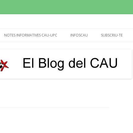
sperem que molt més!
Vés
al
NOTES INFORMATIVES CAU-UPC
INFOSCAU
SUBSCRIU-TE
contingut
REUNIÓ RECTOR I GERENT
INFOCAU SET-OCT 2015
20/04/24 (CALENDARI)
INFOCAU 10 NOVEMB.2015
UTG’S
INFOCAU MARÇ 2016
BIBLIOTEQUES
INFOCAU DESEMBRE 2016
PAGUES EXTRA 2013-14,
INFOCAU DESEMBRE 2017
DEMANDA I DEDICATÒRIA
INFOCAU JULIOL 2018
IMPUGNACIÓ VIÈ CONVENI
INFOCAU GENER 2019
PROPOSTA D’ACORD PER
VESTUARI DEL PASL (MARÇ-2017)
INFOCAU 3 MAIG 2019