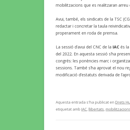
mobilitzacions que es realitzaran arreu de
Avui, també, els sindicats de la TSC (C
redactar i concretar la taula reivindicati
properament en roda de premsa.
La sessió d’avui del CNC de la
IAC
és la
del 2022. En aquesta sessió s’ha presen
congrés: les ponències marc i organitzat
sessions. També s’ha aprovat el nou regl
modificació d’estatuts derivada de l’apr
Aquesta entrada s'ha publicat en
Drets Hu
etiquetat amb
IAC
,
llibertats
,
mobilitzacion