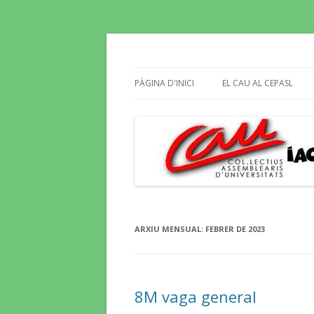
Butlletí informatiu, recull de premsa, i e
El Blog del CAU
PÀGINA D'INICI
EL CAU AL CEPASL
ARXIU MENSUAL:
FEBRER DE 2023
8M vaga general