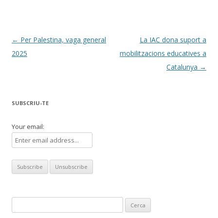
Navegació
←
Per Palestina, vaga general
La IAC dona suport a
per
2025
mobilitzacions educatives a
les
Catalunya
→
entrades
SUBSCRIU-TE
Your email:
Cerca: