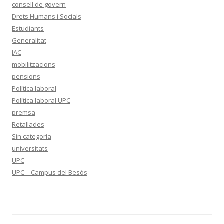
consell de govern
Drets Humans i Socials
Estudiants
Generalitat
IAC
mobilitzacions
pensions
Política laboral
Política laboral UPC
premsa
Retallades
Sin categoría
universitats
UPC
UPC – Campus del Besós