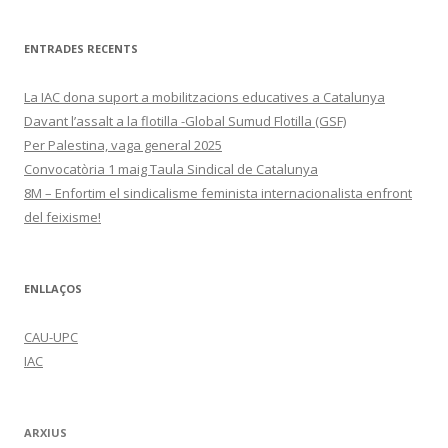
ENTRADES RECENTS
La IAC dona suport a mobilitzacions educatives a Catalunya
Davant l’assalt a la flotilla -Global Sumud Flotilla (GSF)
Per Palestina, vaga general 2025
Convocatòria 1 maig Taula Sindical de Catalunya
8M – Enfortim el sindicalisme feminista internacionalista enfront
del feixisme!
ENLLAÇOS
CAU-UPC
IAC
ARXIUS