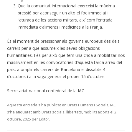
Que la comunitat internacional exerceixi la màxima
pressió per aconseguir un alto el foc immediat i
l’aturada de les accions militars, així com l’entrada
immediata d’aliments i medicines a la Franja.
És el moment de pressionar als governs europeus des dels
carrers per a que assumeix les seves obligacions
humanitàries. I és per això que fem una crida a mobilitzar-nos
massivament en les convocatòries d’aquesta tarda arreu del
país, a omplir els carrers de Barcelona el dissabte 4
d’octubre, i a la vaga general el proper 15 d’octubre.
Secretariat nacional confederal de la IAC
Aquesta entrada s'ha publicat en
Drets Humans i Socials
,
IAC
i
s'ha etiquetat amb
Drets socials
,
llibertats
,
mobilitzacions
el
2
octubre, 2025
per
Editor
.