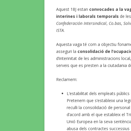
Aquest 18J estan
convocades a la vag
interines i laborals temporals
de les
Confederación Intersindical
,
Co.bas
,
Sol
ISTA
.
Aquesta vaga té com a objectiu fonamen
asseguri la
consolidació de l’ocupaci
d’interinitat de les administracions loca
serveis que es presten a la ciutadania de
Reclamem:
L’estabilitat dels empleats públics e
Pretenem que s’estableixi una leg
reculli la consolidació de persona
d’acord amb el que estableix el Tri
Unió Europea en la seva sentènci
abusa dels contractes successius d