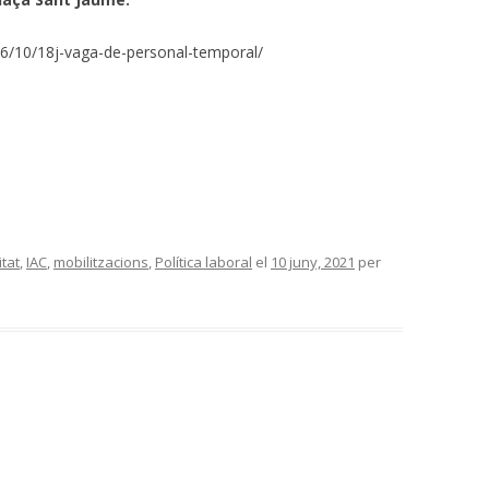
1/06/10/18j-vaga-de-personal-temporal/
tat
,
IAC
,
mobilitzacions
,
Política laboral
el
10 juny, 2021
per