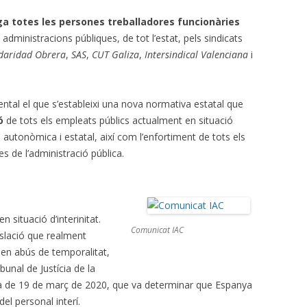
a totes les persones treballadores funcionàries
 administracions públiques, de tot l’estat, pels sindicats
idaridad Obrera
,
SAS
,
CUT Galiza
,
Intersindical Valenciana
i
tal el que s’estableixi una nova normativa estatal que
ó
de tots els empleats públics actualment en situació
l, autonòmica i estatal, així com l’enfortiment de tots els
s de l’administració pública.
n situació d’interinitat.
Comunicat IAC
islació que realment
l en abús de temporalitat,
bunal de Justícia de la
a de 19 de març de 2020, que va determinar que Espanya
el personal interí.