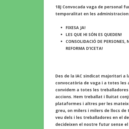
18J Convocada vaga de personal func
temporalitat en les administracions
FIXESA JA!
LES QUE HI SÓN ES QUEDEN!
CONSOLIDACIÓ DE PERSONES, 
REFORMA D’ICETA!
Des de la IAC sindicat majoritari a
convocatòria de vaga i a totes les
convidem a totes les treballadores
accions. Hem treballat i lluitat c
plataformes i altres per les matei
greu, on milers i milers de llocs de
veu dels i les treballadores en el d
decideixen el nostre futur sense e