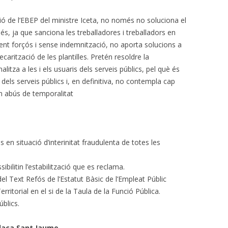
ió de l’EBEP del ministre Iceta, no només no soluciona el
s, ja que sanciona les treballadores i treballadors en
t forçós i sense indemnització, no aporta solucions a
recarització de les plantilles. Pretén resoldre la
itza a les i els usuaris dels serveis públics, pel què és
dels serveis públics i, en definitiva, no contempla cap
 en abús de temporalitat
s en situació d’interinitat fraudulenta de totes les
ilitin l’estabilització que es reclama.
del Text Refós de l’Estatut Bàsic de l’Empleat Públic
rritorial en el si de la Taula de la Funció Pública.
úblics.
laça Sant Jaume.