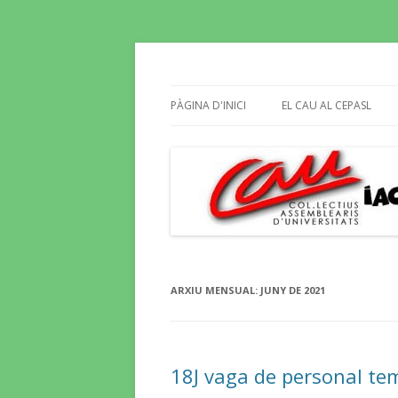
Butlletí informatiu, recull de premsa, i e
El Blog del CAU
PÀGINA D'INICI
EL CAU AL CEPASL
ARXIU MENSUAL:
JUNY DE 2021
18J vaga de personal te