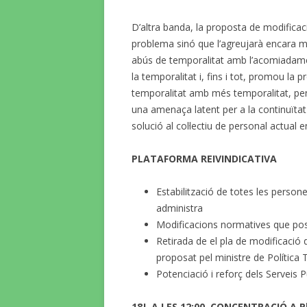
D’altra banda, la proposta de modificac
problema sinó que l’agreujarà encara mé
abús de temporalitat amb l’acomiadamen
la temporalitat i, fins i tot, promou la p
temporalitat amb més temporalitat, penal
una amenaça latent per a la continuïtat 
solució al col·lectiu de personal actual
PLATAFORMA REIVINDICATIVA
Estabilització de totes les persone
administra
Modificacions normatives que possib
Retirada de el pla de modificació 
proposat pel ministre de Política Te
Potenciació i reforç dels Serveis P
18J, A LES 12:00, CONCENTRACIÓ A P