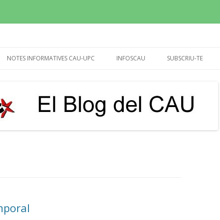
sperem que molt més!
Vés
al
NOTES INFORMATIVES CAU-UPC
INFOSCAU
SUBSCRIU-TE
contingut
REUNIÓ RECTOR I GERENT
INFOCAU SET-OCT 2015
20/04/24 (CALENDARI)
INFOCAU 10 NOVEMB.2015
UTG’S
INFOCAU MARÇ 2016
BIBLIOTEQUES
INFOCAU DESEMBRE 2016
PAGUES EXTRA 2013-14,
INFOCAU DESEMBRE 2017
DEMANDA I DEDICATÒRIA
INFOCAU JULIOL 2018
IMPUGNACIÓ VIÈ CONVENI
INFOCAU GENER 2019
PROPOSTA D’ACORD PER
mporal
VESTUARI DEL PASL (MARÇ-2017)
INFOCAU 3 MAIG 2019