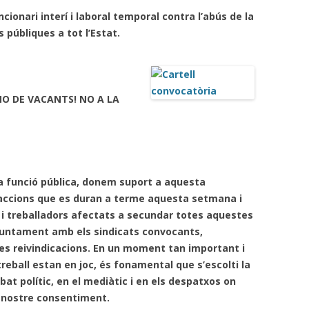
ionari interí i laboral temporal contra l’abús de la
CALENDARI LABORAL 2018 I
INFOCAU 15 MAIG 2019
 públiques a tot l’Estat.
PAGUES 2013-14
NI ACORD DE VESTUARI NI CAP
ACORD PEL PASL!
NO DE VACANTS! NO A LA
VESTUARI. ACCIÓ-REACCIÓ?
RECEPCIONS (07/06/2017)
AVALUACIÓ DELS RISCOS
 la funció pública, donem suport a aquesta
PSICOSOCIALS.
 accions que es duran a terme aquesta setmana i
GERENT PROPOSAT I COMISSIÓ
 i treballadors afectats a secundar totes aquestes
MIXTA
onjuntament amb els sindicats convocants,
xes reivindicacions. En un moment tan important i
PROCÉS ESTABILITZACIÓ,
 treball estan en joc, és fonamental que s’escolti la
4/11/2019 SITUACIÓ
ebat polític, en el mediàtic i en els despatxos on
l nostre consentiment.