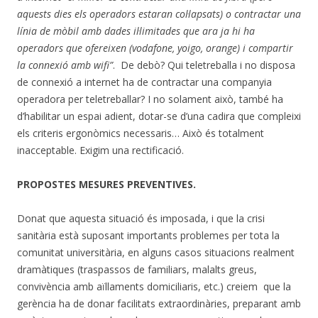
aquests dies els operadors estaran col·lapsats) o contractar una
línia de mòbil amb dades il·limitades que ara ja hi ha
operadors que ofereixen (vodafone, yoigo, orange) i compartir
la connexió amb wifi”
. De debò? Qui teletreballa i no disposa
de connexió a internet ha de contractar una companyia
operadora per teletreballar? I no solament això, també ha
d’habilitar un espai adient, dotar-se d’una cadira que compleixi
els criteris ergonòmics necessaris… Això és totalment
inacceptable. Exigim una rectificació.
PROPOSTES MESURES PREVENTIVES.
Donat que aquesta situació és imposada, i que la crisi
sanitària està suposant importants problemes per tota la
comunitat universitària, en alguns casos situacions realment
dramàtiques (traspassos de familiars, malalts greus,
convivència amb aïllaments domiciliaris, etc.) creiem que la
gerència ha de donar facilitats extraordinàries, preparant amb