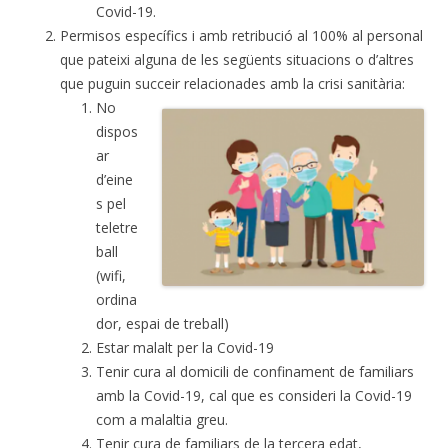
Covid-19.
Permisos específics i amb retribució al 100% al personal
que pateixi alguna de les següents situacions o d’altres
que puguin succeir relacionades amb la crisi sanitària:
No
dispos
ar
d’eine
s pel
teletre
ball
(wifi,
ordina
dor, espai de treball)
Estar malalt per la Covid-19
Tenir cura al domicili de confinament de familiars
amb la Covid-19, cal que es consideri la Covid-19
com a malaltia greu.
Tenir cura de familiars de la tercera edat,