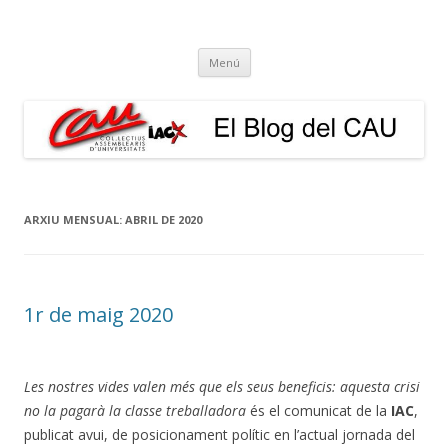
El Blog del CAU
Butlletí informatiu, recull de premsa, i esperem que molt més!
Vés
Menú
al
contingut
ARXIU MENSUAL:
ABRIL DE 2020
1r de maig 2020
Les nostres vides valen més que els seus beneficis: aquesta crisi
no la pagarà la classe treballadora
és el comunicat de la
IAC
,
publicat avui, de posicionament polític en l’actual jornada del