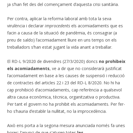
ja s’han fet des del començament d’aquesta crisi sanitària.
Per contra, aplicar la reforma laboral amb tota la seva
virulència i declarar
improcedents
els acomiadaments que es
facin a causa de la situació de pandèmia, és consagrar (a
preu de saldo) l’acomiadament lliure en uns temps on els
treballadors s’han estat jugant la vida anant a treballar.
El RD-L 9/2020 de divendres (27/3/2020) doncs
no prohibeix
els acomiadaments
, ve a dir que no considerarà justificat
l’acomiadament en base a les causes de suspensió i reducció
de contractes del articles 22 i 23 del RD-L 8/2020. No hi ha
cap prohibició d’acomiadaments, cap referència a qualsevol
altra causa econòmica, tècnica, organitzativa o productiva.
Per tant el govern no ha prohibit els acomiadaments. Per fer-
ho s’hauria d’establir la nul·litat, no la improcedència.
Això ens porta a la segona mesura anunciada només fa unes
hores; l’anunci de que s’aturen totes
les