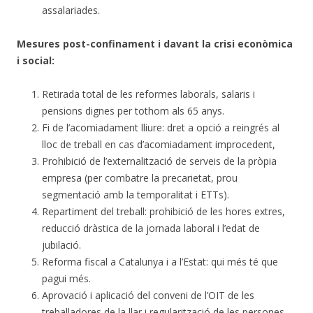
assalariades.
Mesures post-confinament i davant la crisi econòmica
i social:
Retirada total de les reformes laborals, salaris i
pensions dignes per tothom als 65 anys.
Fi de l’acomiadament lliure: dret a opció a reingrés al
lloc de treball en cas d’acomiadament improcedent,
Prohibició de l’externalització de serveis de la pròpia
empresa (per combatre la precarietat, prou
segmentació amb la temporalitat i ETTs).
Repartiment del treball: prohibició de les hores extres,
reducció dràstica de la jornada laboral i l’edat de
jubilació.
Reforma fiscal a Catalunya i a l’Estat: qui més té que
pagui més.
Aprovació i aplicació del conveni de l’OIT de les
treballadores de la llar i regularització de les persones