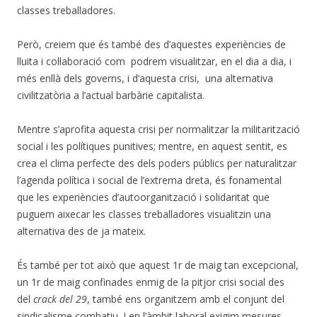
classes treballadores.
Però, creiem que és també des d’aquestes experiències de
lluita i col·laboració com podrem visualitzar, en el dia a dia, i
més enllà dels governs, i d’aquesta crisi, una alternativa
civilitzatòria a l’actual barbàrie capitalista.
Mentre s’aprofita aquesta crisi per normalitzar la militarització
social i les polítiques punitives; mentre, en aquest sentit, es
crea el clima perfecte des dels poders públics per naturalitzar
l’agenda política i social de l’extrema dreta, és fonamental
que les experiències d’autoorganització i solidaritat que
puguem aixecar les classes treballadores visualitzin una
alternativa des de ja mateix.
És també per tot això que aquest 1r de maig tan excepcional,
un 1r de maig confinades enmig de la pitjor crisi social des
del
crack del 29
, també ens organitzem amb el conjunt del
sindicalisme combatiu. I en l’àmbit laboral exigim mesures