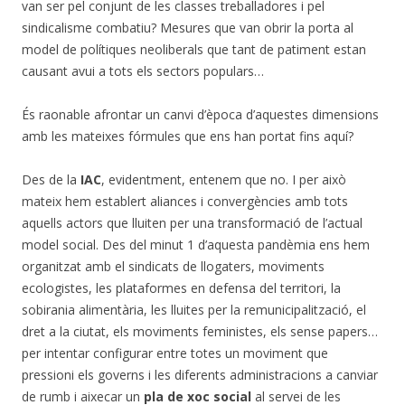
van ser pel conjunt de les classes treballadores i pel
sindicalisme combatiu? Mesures que van obrir la porta al
model de polítiques neoliberals que tant de patiment estan
causant avui a tots els sectors populars…
És raonable afrontar un canvi d’època d’aquestes dimensions
amb les mateixes fórmules que ens han portat fins aquí?
Des de la
IAC
, evidentment, entenem que no. I per això
mateix hem establert aliances i convergències amb tots
aquells actors que lluiten per una transformació de l’actual
model social. Des del minut 1 d’aquesta pandèmia ens hem
organitzat amb el sindicats de llogaters, moviments
ecologistes, les plataformes en defensa del territori, la
sobirania alimentària, les lluites per la remunicipalització, el
dret a la ciutat, els moviments feministes, els sense papers…
per intentar configurar entre totes un moviment que
pressioni els governs i les diferents administracions a canviar
de rumb i aixecar un
pla de xoc social
al servei de les