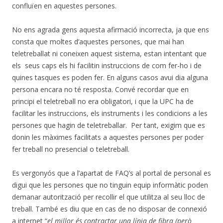
confluïen en aquestes persones.
No ens agrada gens aquesta afirmació incorrecta, ja que ens
consta que moltes d’aquestes persones, que mai han
teletreballat ni coneixen aquest sistema, estan intentant que
els seus caps els hi facilitin instruccions de com fer-ho i de
quines tasques es poden fer. En alguns casos avui dia alguna
persona encara no té resposta. Convé recordar que en
principi el teletreball no era obligatori, i que la UPC ha de
facilitar les instruccions, els instruments i les condicions a les
persones que hagin de teletreballar. Per tant, exigim que es
donin les màximes facilitats a aquestes persones per poder
fer treball no presencial o teletreball.
Es vergonyós que a l’apartat de FAQ’s al portal de personal es
digui que les persones que no tinguin equip informàtic poden
demanar autorització per recollir el que utilitza al seu lloc de
treball. També es diu que en cas de no disposar de connexió
a internet “
el millor és contractar una línia de fibra (però