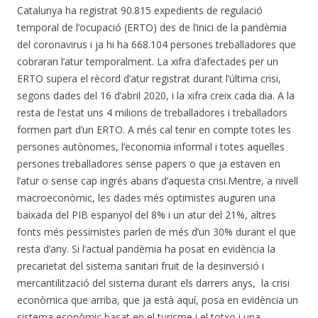
Catalunya ha registrat 90.815 expedients de regulació
temporal de l’ocupació (ERTO) des de l’inici de la pandèmia
del coronavirus i ja hi ha 668.104 persones treballadores que
cobraran l’atur temporalment. La xifra d’afectades per un
ERTO supera el rècord d’atur registrat durant l’última crisi,
segons dades del 16 d’abril 2020, i la xifra creix cada dia. A la
resta de l’estat uns 4 milions de treballadores i treballadors
formen part d’un ERTO. A més cal tenir en compte totes les
persones autònomes, l’economia informal i totes aquelles
persones treballadores sense papers o que ja estaven en
l’atur o sense cap ingrés abans d’aquesta crisi.Mentre, a nivell
macroeconòmic, les dades més optimistes auguren una
baixada del PIB espanyol del 8% i un atur del 21%, altres
fonts més pessimistes parlen de més d’un 30% durant el que
resta d’any. Si l’actual pandèmia ha posat en evidència la
precarietat del sistema sanitari fruit de la desinversió i
mercantilització del sistema durant els darrers anys, la crisi
econòmica que arriba, que ja està aquí, posa en evidència un
sistema econòmic basat en el turisme i el totxo i una