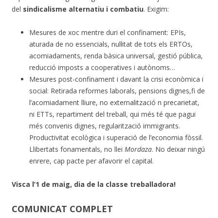
del
sindicalisme alternatiu i combatiu
. Exigim:
Mesures de xoc mentre duri el confinament: EPIs,
aturada de no essencials, nul·litat de tots els ERTOs,
acomiadaments, renda bàsica universal, gestió pública,
reducció imposts a cooperatives i autònoms…
Mesures post-confinament i davant la crisi econòmica i
social: Retirada reformes laborals, pensions dignes,fi de
l’acomiadament lliure, no externalització n precarietat,
ni ETTs, repartiment del treball, qui més té que pagui
més convenis dignes, regularització immigrants.
Productivitat ecològica i superació de l’economia fòssil.
Llibertats fonamentals, no llei
Mordaza
. No deixar ningú
enrere, cap pacte per afavorir el capital.
Visca l’1 de maig, dia de la classe treballadora!
COMUNICAT COMPLET