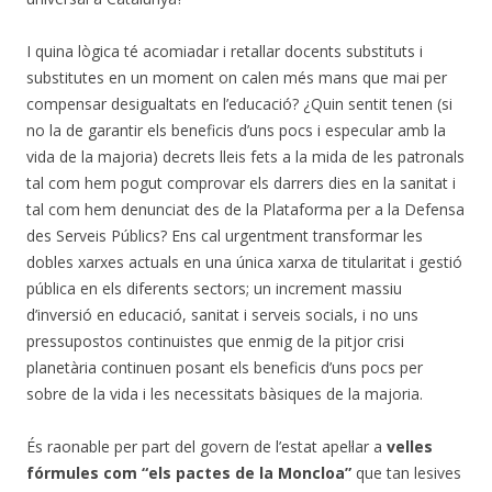
I quina lògica té acomiadar i retallar docents substituts i
substitutes en un moment on calen més mans que mai per
compensar desigualtats en l’educació? ¿Quin sentit tenen (si
no la de garantir els beneficis d’uns pocs i especular amb la
vida de la majoria) decrets lleis fets a la mida de les patronals
tal com hem pogut comprovar els darrers dies en la sanitat i
tal com hem denunciat des de la Plataforma per a la Defensa
des Serveis Públics? Ens cal urgentment transformar les
dobles xarxes actuals en una única xarxa de titularitat i gestió
pública en els diferents sectors; un increment massiu
d’inversió en educació, sanitat i serveis socials, i no uns
pressupostos continuistes que enmig de la pitjor crisi
planetària continuen posant els beneficis d’uns pocs per
sobre de la vida i les necessitats bàsiques de la majoria.
És raonable per part del govern de l’estat apel·lar a
velles
fórmules com “els pactes de la Moncloa”
que tan lesives