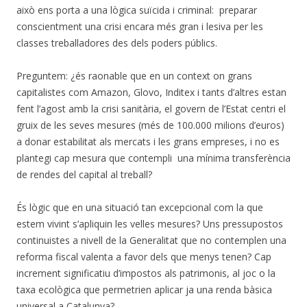
això ens porta a una lògica suïcida i criminal: preparar
conscientment una crisi encara més gran i lesiva per les
classes treballadores des dels poders públics.
Preguntem: ¿és raonable que en un context on grans
capitalistes com Amazon, Glovo, Inditex i tants d’altres estan
fent l’agost amb la crisi sanitària, el govern de l’Estat centri el
gruix de les seves mesures (més de 100.000 milions d’euros)
a donar estabilitat als mercats i les grans empreses, i no es
plantegi cap mesura que contempli una mínima transferència
de rendes del capital al treball?
És lògic que en una situació tan excepcional com la que
estem vivint s’apliquin les velles mesures? Uns pressupostos
continuistes a nivell de la Generalitat que no contemplen una
reforma fiscal valenta a favor dels que menys tenen? Cap
increment significatiu d’impostos als patrimonis, al joc o la
taxa ecològica que permetrien aplicar ja una renda bàsica
universal a Catalunya?