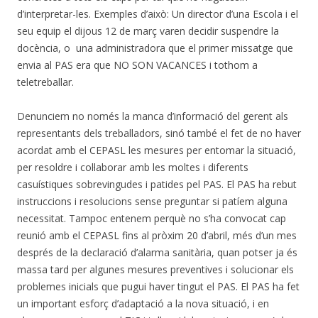
d’interpretar-les. Exemples d’això: Un director d’una Escola i el
seu equip el dijous 12 de març varen decidir suspendre la
docència, o una administradora que el primer missatge que
envia al PAS era que NO SON VACANCES i tothom a
teletreballar.
Denunciem no només la manca d’informació del gerent als
representants dels treballadors, sinó també el fet de no haver
acordat amb el CEPASL les mesures per entomar la situació,
per resoldre i col·laborar amb les moltes i diferents
casuístiques sobrevingudes i patides pel PAS. El PAS ha rebut
instruccions i resolucions sense preguntar si patíem alguna
necessitat. Tampoc entenem perquè no s’ha convocat cap
reunió amb el CEPASL fins al pròxim 20 d’abril, més d’un mes
després de la declaració d’alarma sanitària, quan potser ja és
massa tard per algunes mesures preventives i solucionar els
problemes inicials que pugui haver tingut el PAS. El PAS ha fet
un important esforç d’adaptació a la nova situació, i en