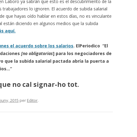
n Laboro ya sabrán que esto es el descubrimiento de la
rabajadores lo ignoren. El acuerdo de subida salarial
ede que hayas oído hablar en estos días, no es vinculante
cual están diciendo en algunos medios que la subida
s aquí.
unes el acuerdo sobre los salarios
. ElPeriodico “El
daciones
[no obligatorias
] para los negociadores de
 que la subida salarial pactada abría la puerta a
rios…”
ue no cal signar-ho tot.
 juny, 2015
per
Editor
.