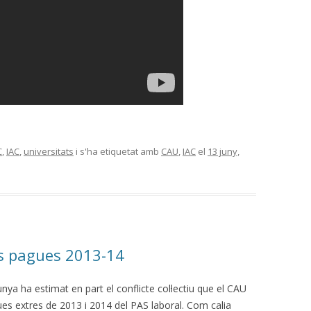
C
,
IAC
,
universitats
i s'ha etiquetat amb
CAU
,
IAC
el
13 juny,
s pagues 2013-14
unya ha estimat en part el conflicte col·lectiu que el CAU
gues extres de 2013 i 2014 del PAS laboral. Com calia