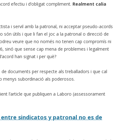
acord efectiu i d’obligat compliment.
Realment calia
sta i servil amb la patronal, ni acceptar pseudo-acords
ón útils i que li fan el joc a la patronal o direcció de
icle podreu veure que no només no tenen cap compromís ni
2016, sinó que sense cap mena de problemes i legalment
’acord han signat i per què?
de documents per respecte als treballadors i que cal
mb menys subordinació als poderosos.
ent l’article que publiquen a Laboro (assessorament
l entre sindicatos y patronal no es de