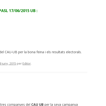
EPASL 17/06/2015 UB :
l CAU-UB per la bona feina i els resultats electorals.
8 juny, 2015
per
Editor
.
nostres companyes del
CAU UB
per la seva campanya