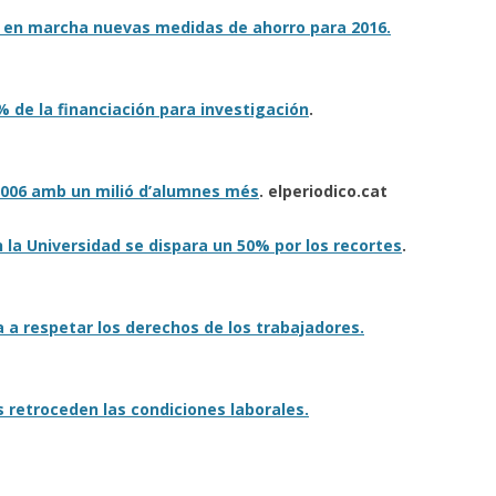
 en marcha nuevas medidas de ahorro para 2016.
CALENDARI LABORAL 2018 I
INFOCAU 15 MAIG 2019
PAGUES 2013-14
NI ACORD DE VESTUARI NI CAP
% de la financiación para investigación
.
ACORD PEL PASL!
VESTUARI. ACCIÓ-REACCIÓ?
 2006 amb un milió d’alumnes més
. elperiodico.cat
RECEPCIONS (07/06/2017)
en la Universidad se dispara un 50% por los recortes
.
AVALUACIÓ DELS RISCOS
PSICOSOCIALS.
 a respetar los derechos de los trabajadores.
GERENT PROPOSAT I COMISSIÓ
MIXTA
 retroceden las condiciones laborales.
PROCÉS ESTABILITZACIÓ,
4/11/2019 SITUACIÓ