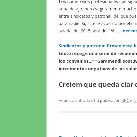
Los numerosos profesionales que sigue
sopa de ajo, pero seguramente muchos t
entre sindicatos y patronal, del que pu
para nadie. Sí, sí, ese acuerdo por el 
salarial del 2015 será del 1%….
leer má
Sindicatos y patronal firman este l
texto recoge una serie de
recomen
los convenios…”
“Garamendi sostuvo
incrementos negativos de los sala
Creiem que queda clar q
Aquesta entrada s'ha publicat en
UPC
el
9