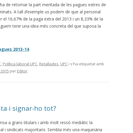
ha de retornar la part meritada de les pagues extres de
minats. A tall d’exemple us podem dir que al personal
xer el 16,67% de la paga extra del 2013 i un 8,33% de la
guem tenir una idea més concreta del que suposa la
agues 2013-14
C
,
Política laboral UPC
,
Retallades
,
UPC
i s'ha etiquetat amb
, 2015
per
Editor
.
sta i signar-ho tot?
msa a grans titulars i amb molt ressò mediàtic la
nal i sindicats majoritaris. Sembla més una maquinària