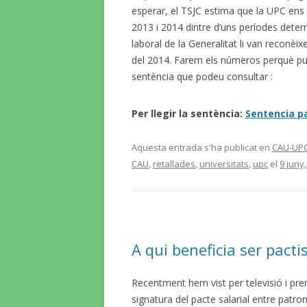
esperar, el TSJC estima que la UPC ens 
2013 i 2014 dintre d’uns períodes deter
laboral de la Generalitat li van reconèi
del 2014. Farem els números perquè pu
sentència que podeu consultar :
Per llegir la sentència:
Sentencia p
Aquesta entrada s'ha publicat en
CAU-UP
CAU
,
retallades
,
universitats
,
upc
el
9 juny
A qui beneficia ser pacti
Recentment hem vist per televisió i pre
signatura del pacte salarial entre patro