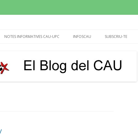
sperem que molt més!
Vés
al
NOTES INFORMATIVES CAU-UPC
INFOSCAU
SUBSCRIU-TE
contingut
REUNIÓ RECTOR I GERENT
INFOCAU SET-OCT 2015
20/04/24 (CALENDARI)
INFOCAU 10 NOVEMB.2015
UTG’S
INFOCAU MARÇ 2016
BIBLIOTEQUES
INFOCAU DESEMBRE 2016
PAGUES EXTRA 2013-14,
INFOCAU DESEMBRE 2017
DEMANDA I DEDICATÒRIA
INFOCAU JULIOL 2018
IMPUGNACIÓ VIÈ CONVENI
INFOCAU GENER 2019
PROPOSTA D’ACORD PER
y
VESTUARI DEL PASL (MARÇ-2017)
INFOCAU 3 MAIG 2019