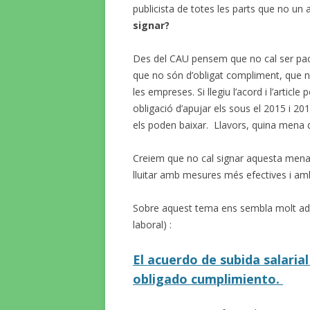
publicista de totes les parts que no un 
signar?
Des del CAU pensem que no cal ser pacti
que no són d’obligat compliment, que no s
les empreses. Si llegiu l’acord i l’art
obligació d’apujar els sous el 2015 i 
els poden baixar. Llavors, quina mena d
Creiem que no cal signar aquesta mena 
lluitar amb mesures més efectives i a
Sobre aquest tema ens sembla molt adi
laboral) :
El acuerdo de subida salaria
obligado cumplimiento.