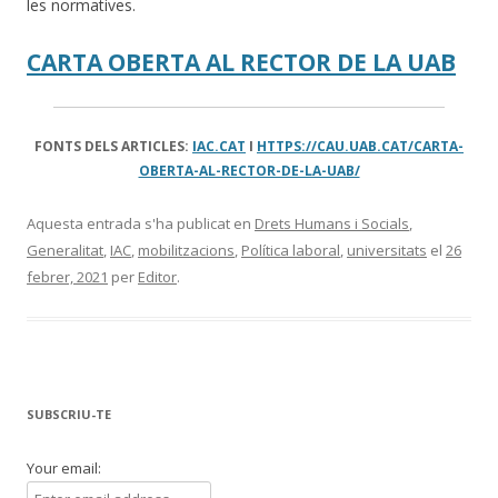
les normatives.
CARTA OBERTA AL RECTOR DE LA UAB
FONTS DELS ARTICLES:
IAC.CAT
I
HTTPS://CAU.UAB.CAT/CARTA-
OBERTA-AL-RECTOR-DE-LA-UAB/
Aquesta entrada s'ha publicat en
Drets Humans i Socials
,
Generalitat
,
IAC
,
mobilitzacions
,
Política laboral
,
universitats
el
26
febrer, 2021
per
Editor
.
SUBSCRIU-TE
Your email: