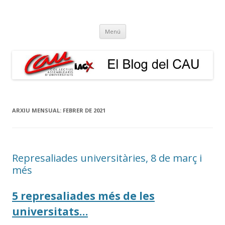
El Blog del CAU
Butlletí informatiu, recull de premsa, i esperem que molt més!
Vés
Menú
al
contingut
ARXIU MENSUAL:
FEBRER DE 2021
Represaliades universitàries, 8 de març i
més
5 represaliades més de les
universitats…