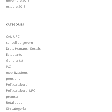
novembre 2013
octubre 2013
CATEGORIES
CAU-UPC
consell de govern
Drets Humans i Socials
Estudiants
Generalitat
IAC
mobilitzacions
pensions
Política laboral
Política laboral UPC
premsa
Retallades
Sin categoría