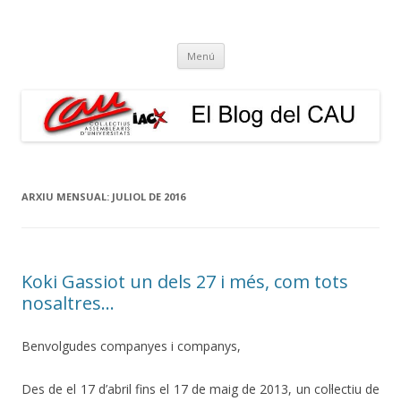
El Blog del CAU
Butlletí informatiu, recull de premsa, i esperem que molt més!
Vés
Menú
al
contingut
ARXIU MENSUAL:
JULIOL DE 2016
Koki Gassiot un dels 27 i més, com tots
nosaltres…
Benvolgudes companyes i companys,
Des de el 17 d’abril fins el 17 de maig de 2013, un col·lectiu de