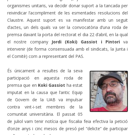
organismes unitaris, va decidir donar suport a la tancada per
reivindicar l’acompliment de les esmentades resolucions del
Claustre. Aquest suport es va manifestar amb un seguit
d’actes, un dels quals va ser la convocatòria d’una roda de
premsa davant la porta del rectorat el dia 22 d’abril, en la qual
el nostre company
Jordi (Koki) Gassiot i Pintori
va
intervenir (de forma consensuada amb el sindicats, la Junta i
el Comitè) com a representant del PAS.
És únicament a resultes de la seva
participació en aquesta roda de
premsa que en
Koki Gassiot
ha estat
imputat en la causa que l’antic Equip
de Govern de la UAB va impulsar
contra vint-i-set membres de la
comunitat universitària. El passat 05
de juliol vam tenir notícia que fiscalia feia efectiva la petició
d’onze anys i cinc mesos de presó pel “delicte” de participar