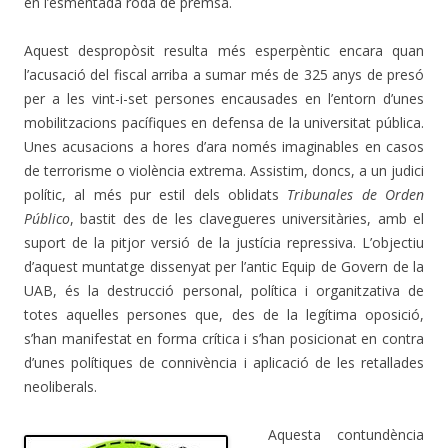
en l’esmentada roda de premsa.
Aquest despropòsit resulta més esperpèntic encara quan
l’acusació del fiscal arriba a sumar més de 325 anys de presó
per a les vint-i-set persones encausades en l’entorn d’unes
mobilitzacions pacífiques en defensa de la universitat pública.
Unes acusacions a hores d’ara només imaginables en casos
de terrorisme o violència extrema. Assistim, doncs, a un judici
polític, al més pur estil dels oblidats
Tribunales de Orden
Público
, bastit des de les clavegueres universitàries, amb el
suport de la pitjor versió de la justícia repressiva. L’objectiu
d’aquest muntatge dissenyat per l’antic Equip de Govern de la
UAB, és la destrucció personal, política i organitzativa de
totes aquelles persones que, des de la legítima oposició,
s’han manifestat en forma crítica i s’han posicionat en contra
d’unes polítiques de connivència i aplicació de les retallades
neoliberals.
Aquesta contundència