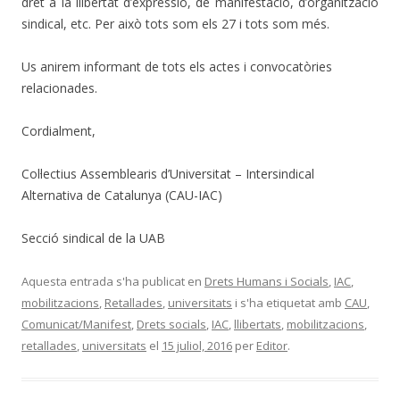
dret a la llibertat d’expressió, de manifestació, d’organització
sindical, etc. Per això tots som els 27 i tots som més.
Us anirem informant de tots els actes i convocatòries
relacionades.
Cordialment,
Col·lectius Assemblearis d’Universitat – Intersindical
Alternativa de Catalunya (CAU-IAC)
Secció sindical de la UAB
Aquesta entrada s'ha publicat en
Drets Humans i Socials
,
IAC
,
mobilitzacions
,
Retallades
,
universitats
i s'ha etiquetat amb
CAU
,
Comunicat/Manifest
,
Drets socials
,
IAC
,
llibertats
,
mobilitzacions
,
retallades
,
universitats
el
15 juliol, 2016
per
Editor
.