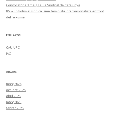
Convocatòria 1 maig Taula Sindical de Catalunya
8M – Enfortim el sindicalisme feminista internacionalista enfront
del feixisme!
ENLLAÇOS
CAU-UPC
IAC
ARXIUS
març 2026
octubre 2025
abril 2025
març 2025
febrer 2025