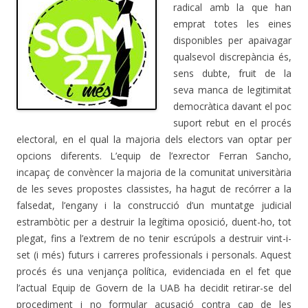
radical amb la que han
emprat totes les eines
disponibles per apaivagar
qualsevol discrepància és,
sens dubte, fruit de la
seva manca de legitimitat
democràtica davant el poc
suport rebut en el procés
electoral, en el qual la majoria dels electors van optar per
opcions diferents. L’equip de l’exrector Ferran Sancho,
incapaç de convèncer la majoria de la comunitat universitària
de les seves propostes classistes, ha hagut de recórrer a la
falsedat, l’engany i la construcció d’un muntatge judicial
estrambòtic per a destruir la legítima oposició, duent-ho, tot
plegat, fins a l’extrem de no tenir escrúpols a destruir vint-i-
set (i més) futurs i carreres professionals i personals. Aquest
procés és una venjança política, evidenciada en el fet que
l’actual Equip de Govern de la UAB ha decidit retirar-se del
procediment i no formular acusació contra cap de les