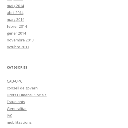
maig 2014
abril 2014
març 2014
febrer 2014
gener 2014
novembre 2013
octubre 2013
CATEGORIES
CAU-UPC
consell de govern
Drets Humans i Socials
Estudiants
Generalitat
IAC
mobilitzacions