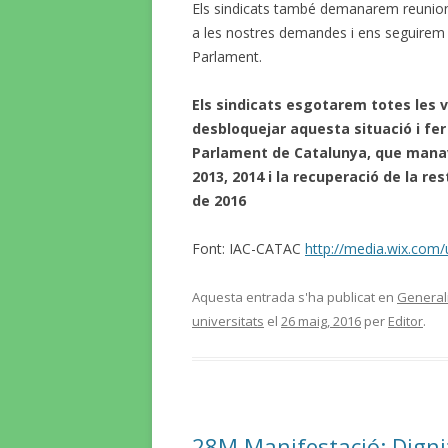
Els sindicats també demanarem reunion
a les nostres demandes i ens seguirem 
Parlament.
Els sindicats esgotarem totes les v
desbloquejar aquesta situació i fer
Parlament de Catalunya, que manava
2013, 2014 i la recuperació de la re
de 2016
Font: IAC-CATAC
http://media.wix.co
Aquesta entrada s'ha publicat en
Generali
universitats
el
26 maig, 2016
per
Editor
.
28M Manifestació: Dignit