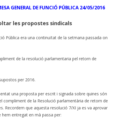
A GENERAL DE FUNCIÓ PÚBLICA 24/05/2016
CALENDARI LABORAL 2018 I
INFOCAU 15 MAIG 2019
PAGUES 2013-14
ltar les propostes sindicals
NI ACORD DE VESTUARI NI CAP
ACORD PEL PASL!
ció Pública era una continuïtat de la setmana passada on
VESTUARI. ACCIÓ-REACCIÓ?
mpliment de la resolució parlamentaria pel retorn de
RECEPCIONS (07/06/2017)
AVALUACIÓ DELS RISCOS
PSICOSOCIALS.
ssupostos per 2016.
GERENT PROPOSAT I COMISSIÓ
entat una proposta per escrit i signada sobre quines són
MIXTA
del compliment de la Resolució parlamentària de retorn de
es. Recordem que aquesta resolució 7/XI ja es va aprovar
PROCÉS ESTABILITZACIÓ,
hem entregat en mà passa per:
4/11/2019 SITUACIÓ