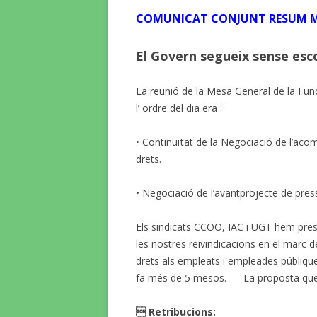
COMUNICAT CONJUNT RESUM MES
El Govern segueix sense esco
La reunió de la Mesa General de la Fun
l’ ordre del dia era :
• Continuïtat de la Negociació de l’aco
drets.
• Negociació de l’avantprojecte de pre
Els sindicats CCOO, IAC i UGT hem pres
les nostres reivindicacions en el marc 
drets als empleats i empleades públiqu
fa més de 5 mesos. La proposta que 
 Retribucions: