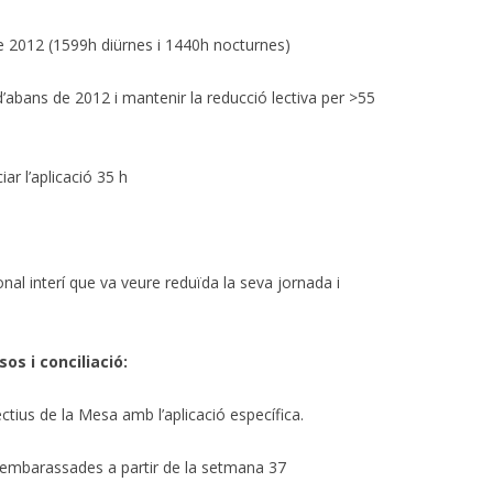
de 2012 (1599h diürnes i 1440h nocturnes)
d’abans de 2012 i mantenir la reducció lectiva per >55
ar l’aplicació 35 h
nal interí que va veure reduïda la seva jornada i
os i conciliació:
ectius de la Mesa amb l’aplicació específica.
 embarassades a partir de la setmana 37