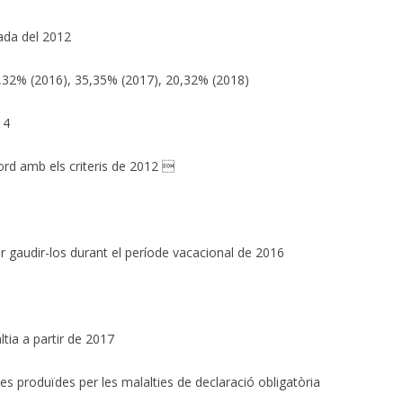
lada del 2012
,32% (2016), 35,35% (2017), 20,32% (2018)
14
ord amb els criteris de 2012 
r gaudir-los durant el període vacacional de 2016
tia a partir de 2017
s produïdes per les malalties de declaració obligatòria