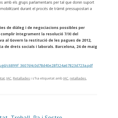
s amb els grups parlamentaris per tal que donin suport
mobilitzant durant el procés de tràmit pressupostari a
ies de diàleg i de negociacions possibles per
 complir íntegrament la resolució 7/XI del
 al Govern la restitució de les pagues de 2012,
sta de drets socials i laborals. Barcelona, 24 de maig
m/ugd/c6899f_3607d4c0d78d40e28f324a67823d723a.pdf
tat
,
IAC
,
Retallades
i s'ha etiquetat amb
IAC
,
retallades
,
at, Treball, Pa i Sostre