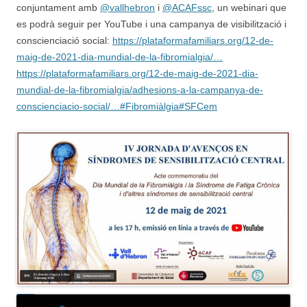
conjuntament amb
@vallhebron
i
@ACAFssc
, un webinari que
es podrà seguir per YouTube i una campanya de visibilització i
conscienciació social:
https://plataformafamiliars.org/12-de-
maig-de-2021-dia-mundial-de-la-fibromialgia/…
https://plataformafamiliars.org/12-de-maig-de-2021-dia-
mundial-de-la-fibromialgia/adhesions-a-la-campanya-de-
conscienciacio-social/…
#Fibromiàlgia
#SFCem