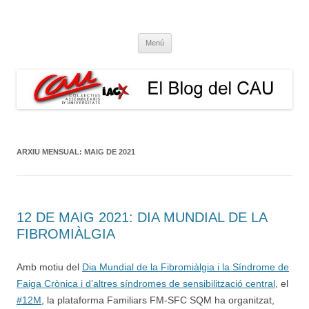
El Blog del CAU
Butlletí informatiu, recull de premsa, i esperem que molt més!
Vés
Menú
al
contingut
ARXIU MENSUAL:
MAIG DE 2021
12 DE MAIG 2021: DIA MUNDIAL DE LA
FIBROMIÀLGIA
Amb motiu del
Dia Mundial de la Fibromiàlgia i la Síndrome de
Faiga Crònica i d’altres síndromes de sensibilització central
, el
#12M
, la plataforma Familiars FM-SFC SQM ha organitzat,